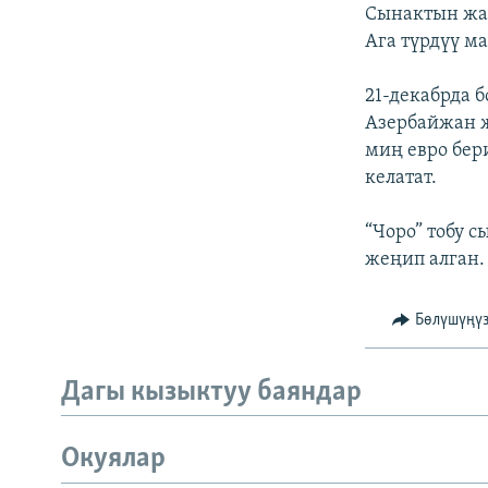
ЭЖЕ-СИҢДИЛЕР
Сынактын жа
Ага түрдүү м
АЗАТТЫК+
ЫҢГАЙСЫЗ СУРООЛОР
21-декабрда 
Азербайжан ж
миң евро бер
келатат.
“Чоро” тобу 
жеңип алган.
Бөлүшүңү
Дагы кызыктуу баяндар
Окуялар