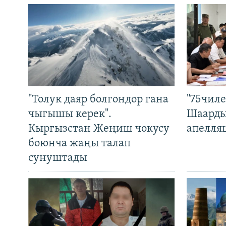
"Толук даяр болгондор гана
"75чиле
чыгышы керек".
Шаарды
Кыргызстан Жеңиш чокусу
апелля
боюнча жаңы талап
сунуштады