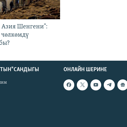
р Азия Шенгени":
 чөлкөмдү
бы?
КТЫН" САНДЫГЫ
ОНЛАЙН ШЕРИНЕ
лим