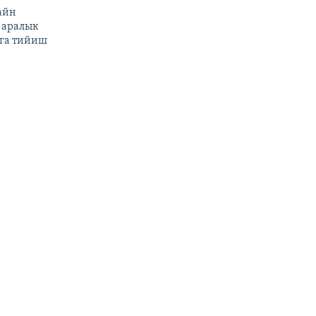
айн
 аралык
га тийиш