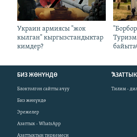
Украин армиясы "жок
"Борбо
кылган" кыргызстандыктар
Туризм
кимдер?
байыта
БИЗ ЖӨНҮНДӨ
"АЗАТТЫ
Блоктолгон сайтты ачуу
Тилим - ди
Биз жөнүндө
Русский
Эрежелер
Азаттык - WhatsApp
ОНЛАЙН ШЕРИНЕ
Азаттыктын тиркемеси