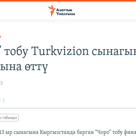
Р
” тобу Turkvizion сынаг
ына өттү
13
з
ан табыңыз
13 ыр сынагына Кыргызстанда барган “Чоро” тобу фина