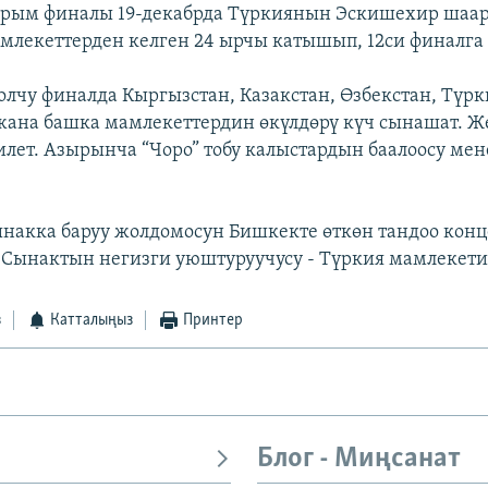
рым финалы 19-декабрда Түркиянын Эскишехир шаар
амлекеттерден келген 24 ырчы катышып, 12си финалга 
болчу финалда Кыргызстан, Казакстан, Өзбекстан, Түрк
ана башка мамлекеттердин өкүлдөрү күч сынашат. Ж
илет. Азырынча “Чоро” тобу калыстардын баалоосу мен
сынакка баруу жолдомосун Бишкекте өткөн тандоо кон
 Сынактын негизги уюштуруучусу - Түркия мамлекети.
з
Катталыңыз
Принтер
Блог - Миңсанат