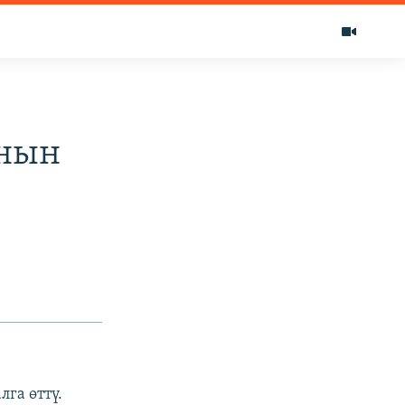
ынын
лга өттү.