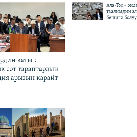
Ала-Тоо – онл
таалимдин эл
бешиги болуу
рдин каты":
к сот тараптардын
ция арызын карайт