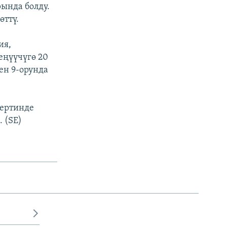
ында болду.
өттү.
ия,
еңүүчүгө 20
ен 9-орунда
цертинде
 (SE)