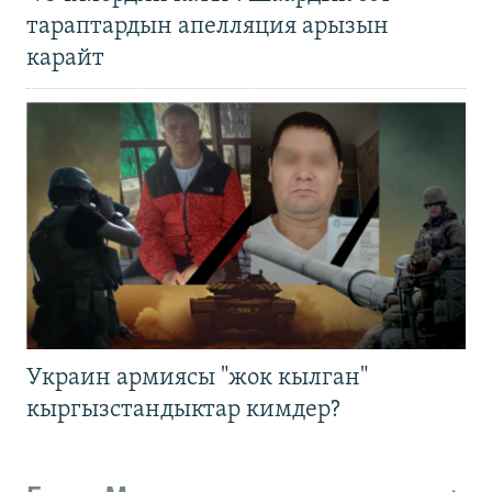
тараптардын апелляция арызын
карайт
Украин армиясы "жок кылган"
кыргызстандыктар кимдер?