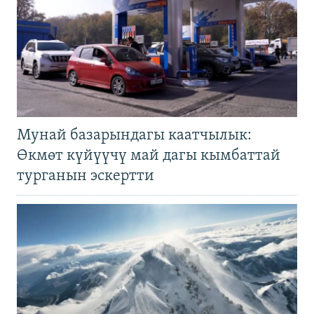
Мунай базарындагы каатчылык:
Өкмөт күйүүчү май дагы кымбаттай
турганын эскертти