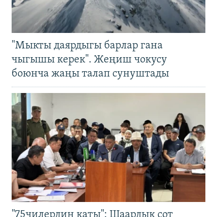
"Мыкты даярдыгы барлар гана
чыгышы керек". Жеңиш чокусу
боюнча жаңы талап сунуштады
"75чилердин каты": Шаардык сот