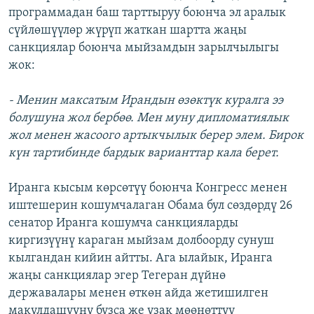
программадан баш тарттыруу боюнча эл аралык
ОНЛАЙН ШЕРИНЕ
ЭЖЕ-СИҢДИЛЕР
сүйлөшүүлөр жүрүп жаткан шартта жаңы
АЗАТТЫК+
санкциялар боюнча мыйзамдын зарылчылыгы
ЫҢГАЙСЫЗ СУРООЛОР
жок:
- Менин максатым Ирандын өзөктүк куралга ээ
ЭЕ/АРнун бардык сайттары
болушуна жол бербөө. Мен муну дипломатиялык
жол менен жасоого артыкчылык берер элем. Бирок
күн тартибинде бардык варианттар кала берет.
Иранга кысым көрсөтүү боюнча Конгресс менен
иштешерин кошумчалаган Обама бул сөздөрдү 26
сенатор Иранга кошумча санкцияларды
киргизүүнү караган мыйзам долбоорду сунуш
кылгандан кийин айтты. Ага ылайык, Иранга
жаңы санкциялар эгер Тегеран дүйнө
державалары менен өткөн айда жетишилген
макулдашууну бузса же узак мөөнөттүү