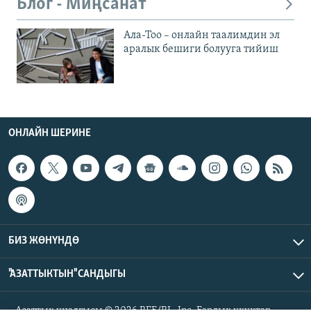
Блог - Миңсанат
Ала-Тоо – онлайн таалимдин эл
аралык бешиги болууга тийиш
ОНЛАЙН ШЕРИНЕ
БИЗ ЖӨНҮНДӨ
"АЗАТТЫКТЫН" САНДЫГЫ
Азаттык үналгысы © 2026 RFE/RL, Inc. Бардык укуктар