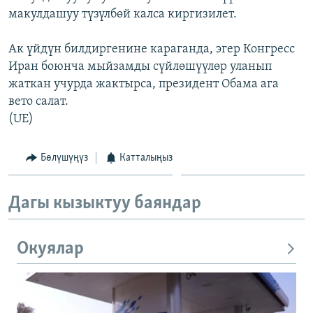
макулдашуу түзүлбөй калса киргизилет.
Ак үйдүн билдиргенине караганда, эгер Конгресс
Иран боюнча мыйзамды сүйлөшүүлөр уланып
жаткан учурда жактырса, президент Обама ага
вето салат.
(UE)
Бөлүшүңүз
Катталыңыз
Дагы кызыктуу баяндар
Окуялар