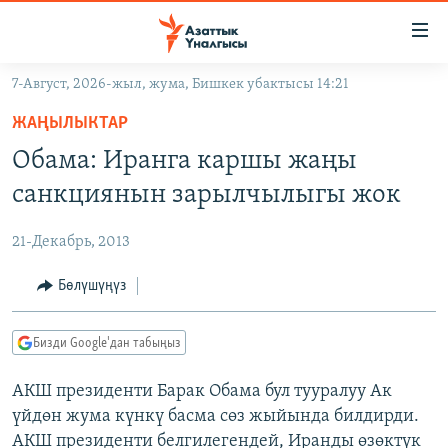
Линктер
Мазмунга
өтүңүз
7-Август, 2026-жыл, жума, Бишкек убактысы 14:21
Навигацияга
ЖАҢЫЛЫКТАР
өтүңүз
ЖАҢЫЛЫКТАР
КЫРГЫЗСТАН
Издөөгө
Обама: Иранга каршы жаңы
салыңыз
ДҮЙНӨ
КЫРГЫЗСТАН
санкциянын зарылчылыгы жок
УКРАИНА
САЯСАТ
ДҮЙНӨ
21-Декабрь, 2013
АТАЙЫН ИЛИКТӨӨ
ЭКОНОМИКА
БОРБОР АЗИЯ
ТВ ПРОГРАММАЛАР
Бөлүшүңүз
МАДАНИЯТ
ПОДКАСТ
БҮГҮН АЗАТТЫКТА
Бизди Google'дан табыңыз
ӨЗГӨЧӨ ПИКИР
ЭКСПЕРТТЕР ТАЛДАЙТ
АКШ президенти Барак Обама бул тууралуу Ак
БИЗ ЖАНА ДҮЙНӨ
Русский
үйдөн жума күнкү басма сөз жыйында билдирди.
ДАНИСТЕ
АКШ президенти белгилегендей, Иранды өзөктүк