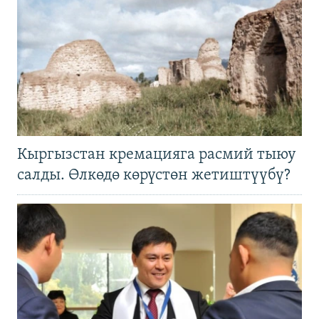
Кыргызстан кремацияга расмий тыюу
салды. Өлкөдө көрүстөн жетиштүүбү?