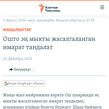
Линктер
Мазмунга
өтүңүз
9-Август, 2026-жыл, жекшемби, Бишкек убактысы 21:39
Навигацияга
ЖАҢЫЛЫКТАР
өтүңүз
ЖАҢЫЛЫКТАР
КЫРГЫЗСТАН
Издөөгө
Ошто эң мыкты жасалгаланган
салыңыз
ДҮЙНӨ
КЫРГЫЗСТАН
имарат тандалат
УКРАИНА
САЯСАТ
ДҮЙНӨ
22-Декабрь, 2013
АТАЙЫН ИЛИКТӨӨ
ЭКОНОМИКА
БОРБОР АЗИЯ
ТВ ПРОГРАММАЛАР
Бөлүшүңүз
МАДАНИЯТ
ПОДКАСТ
БҮГҮН АЗАТТЫКТА
Бизди Google'дан табыңыз
ӨЗГӨЧӨ ПИКИР
ЭКСПЕРТТЕР ТАЛДАЙТ
Жаңы жыл майрамына карата Ош шаарында эң
БИЗ ЖАНА ДҮЙНӨ
Русский
мыкты жасалгаланган имарат тандалып,
ДАНИСТЕ
мэриянын атайын белеги берилет. Шаар бийлиги