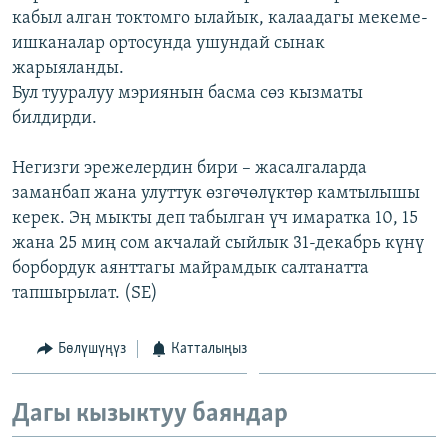
кабыл алган токтомго ылайык, калаадагы мекеме-
ОНЛАЙН ШЕРИНЕ
ЭЖЕ-СИҢДИЛЕР
ишканалар ортосунда ушундай сынак
АЗАТТЫК+
жарыяланды.
ЫҢГАЙСЫЗ СУРООЛОР
Бул тууралуу мэриянын басма сөз кызматы
билдирди.
ЭЕ/АРнун бардык сайттары
Негизги эрежелердин бири – жасалгаларда
заманбап жана улуттук өзгөчөлүктөр камтылышы
керек. Эң мыкты деп табылган үч имаратка 10, 15
жана 25 миң сом акчалай сыйлык 31-декабрь күнү
борбордук аянттагы майрамдык салтанатта
тапшырылат. (SE)
Бөлүшүңүз
Катталыңыз
Дагы кызыктуу баяндар