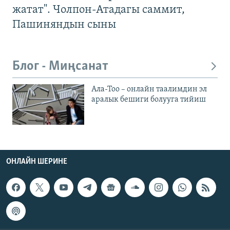
жатат". Чолпон-Атадагы саммит,
Пашиняндын сыны
Блог - Миңсанат
Ала-Тоо – онлайн таалимдин эл
аралык бешиги болууга тийиш
ОНЛАЙН ШЕРИНЕ