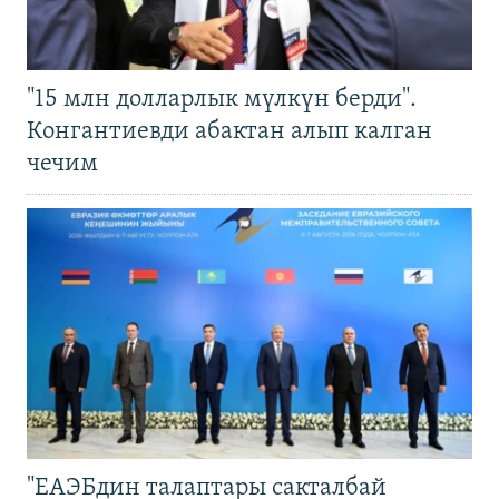
"15 млн долларлык мүлкүн берди".
Конгантиевди абактан алып калган
чечим
"ЕАЭБдин талаптары сакталбай