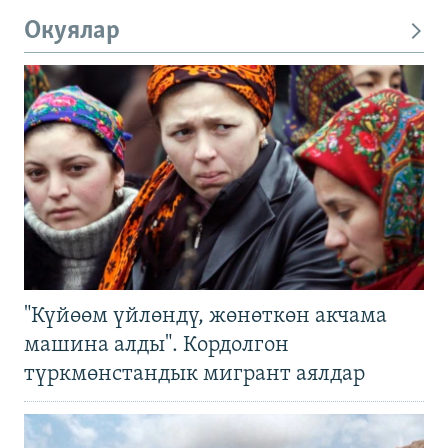
Окуялар
"Күйөөм үйлөндү, жөнөткөн акчама
машина алды". Кордолгон
түркмөнстандык мигрант аялдар