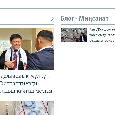
Блог - Миңсанат
Ала-Тоо – онл
таалимдин эл
бешиги болуу
н долларлык мүлкүн
. Конгантиевди
н алып калган чечим