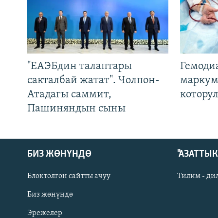
"ЕАЭБдин талаптары
Гемоди
сакталбай жатат". Чолпон-
маркум
Атадагы саммит,
котору
Пашиняндын сыны
БИЗ ЖӨНҮНДӨ
"АЗАТТЫ
Блоктолгон сайтты ачуу
Тилим - ди
Биз жөнүндө
Русский
Эрежелер