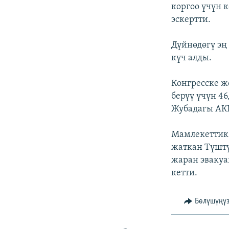
ЭЖЕ-СИҢДИЛЕР
коргоо үчүн 
эскертти.
АЗАТТЫК+
ЫҢГАЙСЫЗ СУРООЛОР
Дүйнөдөгү эң
күч алды.
Конгресске ж
берүү үчүн 4
Жубадагы АКШ
Мамлекеттик
жаткан Түштү
жаран эвакуа
кетти.
Бөлүшүңү