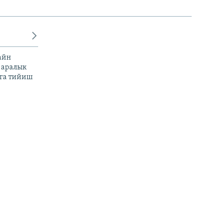
айн
 аралык
га тийиш