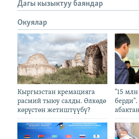
Дагы кызыктуу баяндар
Окуялар
Кыргызстан кремацияга
"15 мл
расмий тыюу салды. Өлкөдө
берди"
көрүстөн жетиштүүбү?
абакта