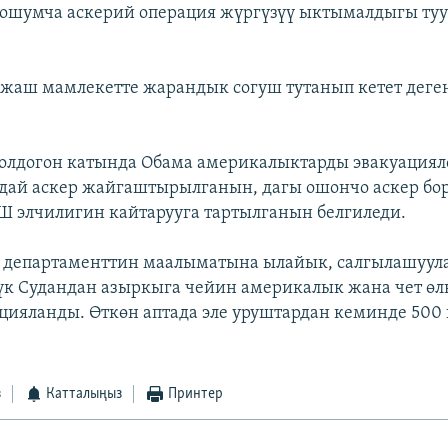
кошумча аскерий операция жүргүзүү ыктымалдыгы ту
 жаш мамлекетте жарандык согуш тутанып кетет деге
олдогон катында Обама америкалыктарды эвакуациял
6дай аскер жайгаштырылганын, дагы ошончо аскер бо
 элчилигин кайтарууга тартылганын белгиледи.
 департаменттин маалыматына ылайык, салгылашуул
к Судандан азыркыга чейин америкалык жана чет өл
цияланды. Өткөн аптада эле уруштардан кеминде 500
з
Катталыңыз
Принтер