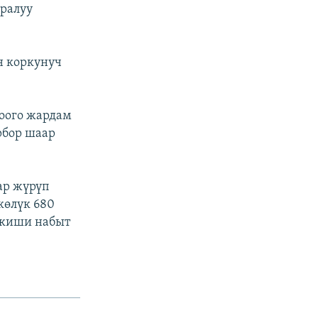
уралуу
н коркунуч
оого жардам
рбор шаар
ар жүрүп
көлүк 680
 киши набыт