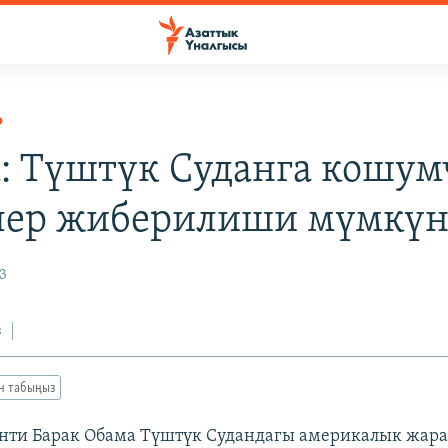
Р
: Түштүк Суданга кошум
лер жиберилиши мүмкү
3
з
ан табыңыз
нти Барак Обама Түштүк Судандагы америкалык жар