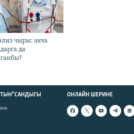
ализ чыры: акча
дарга да
лганбы?
КТЫН" САНДЫГЫ
ОНЛАЙН ШЕРИНЕ
лим