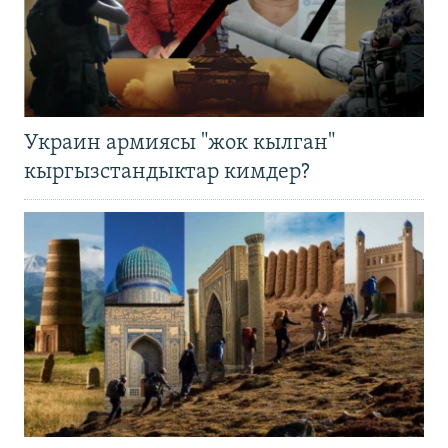
Украин армиясы "жок кылган"
кыргызстандыктар кимдер?