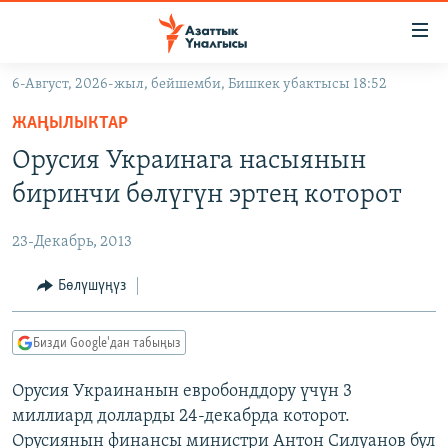
Линктер
Мазмунга
өтүңүз
6-Август, 2026-жыл, бейшемби, Бишкек убактысы 18:52
Навигацияга
ЖАҢЫЛЫКТАР
өтүңүз
ЖАҢЫЛЫКТАР
КЫРГЫЗСТАН
Издөөгө
Орусия Украинага насыянын
салыңыз
ДҮЙНӨ
КЫРГЫЗСТАН
биринчи бөлүгүн эртең которот
УКРАИНА
САЯСАТ
ДҮЙНӨ
23-Декабрь, 2013
АТАЙЫН ИЛИКТӨӨ
ЭКОНОМИКА
БОРБОР АЗИЯ
ТВ ПРОГРАММАЛАР
Бөлүшүңүз
МАДАНИЯТ
ПОДКАСТ
БҮГҮН АЗАТТЫКТА
Бизди Google'дан табыңыз
ӨЗГӨЧӨ ПИКИР
ЭКСПЕРТТЕР ТАЛДАЙТ
Орусия Украинанын евробонддору үчүн 3
БИЗ ЖАНА ДҮЙНӨ
Русский
миллиард долларды 24-декабрда которот.
ДАНИСТЕ
Орусиянын финансы министри Антон Силуанов бул