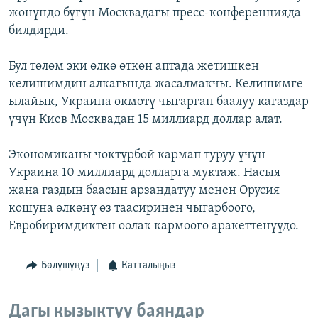
жөнүндө бүгүн Москвадагы пресс-конференцияда
ОНЛАЙН ШЕРИНЕ
ЭЖЕ-СИҢДИЛЕР
билдирди.
АЗАТТЫК+
ЫҢГАЙСЫЗ СУРООЛОР
Бул төлөм эки өлкө өткөн аптада жетишкен
келишимдин алкагында жасалмакчы. Келишимге
ылайык, Украина өкмөтү чыгарган баалуу кагаздар
ЭЕ/АРнун бардык сайттары
үчүн Киев Москвадан 15 миллиард доллар алат.
Экономиканы чөктүрбөй кармап туруу үчүн
Украина 10 миллиард долларга муктаж. Насыя
жана газдын баасын арзандатуу менен Орусия
кошуна өлкөнү өз таасиринен чыгарбоого,
Евробиримдиктен оолак кармоого аракеттенүүдө.
Бөлүшүңүз
Катталыңыз
Дагы кызыктуу баяндар