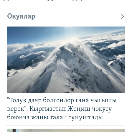
Окуялар
"Толук даяр болгондор гана чыгышы
керек". Кыргызстан Жеңиш чокусу
боюнча жаңы талап сунуштады