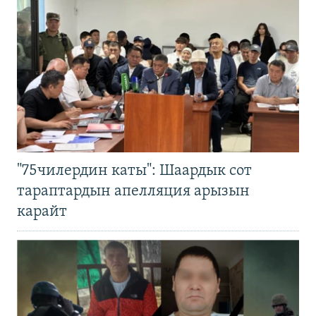
"75чилердин каты": Шаардык сот
тараптардын апелляция арызын
карайт