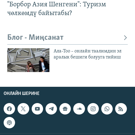
"Борбор Азия Шенгени": Туризм
чөлкөмдү байытабы?
Блог - Миңсанат
Ала-Тоо – онлайн таалимдин эл
аралык бешиги болууга тийиш
ОНЛАЙН ШЕРИНЕ