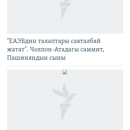
"ЕАЭБдин талаптары сакталбай
жатат". Чолпон-Атадагы саммит,
Пашиняндын сыны