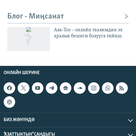
Блог - Миңсанат
Ала-Тоо – онлайн таалимдин эл
аралык бешиги болууга тийиш
ОНЛАЙН ШЕРИНЕ
БИЗ ЖӨНҮНДӨ
"АЗАТТЫКТЫН" САНДЫГЫ