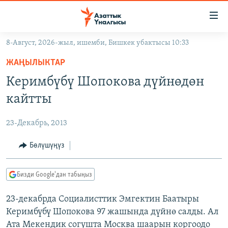
Линктер
Мазмунга
өтүңүз
8-Август, 2026-жыл, ишемби, Бишкек убактысы 10:33
Навигацияга
ЖАҢЫЛЫКТАР
өтүңүз
ЖАҢЫЛЫКТАР
КЫРГЫЗСТАН
Издөөгө
Керимбүбү Шопокова дүйнөдөн
салыңыз
ДҮЙНӨ
КЫРГЫЗСТАН
кайтты
УКРАИНА
САЯСАТ
ДҮЙНӨ
23-Декабрь, 2013
АТАЙЫН ИЛИКТӨӨ
ЭКОНОМИКА
БОРБОР АЗИЯ
ТВ ПРОГРАММАЛАР
Бөлүшүңүз
МАДАНИЯТ
ПОДКАСТ
БҮГҮН АЗАТТЫКТА
Бизди Google'дан табыңыз
ӨЗГӨЧӨ ПИКИР
ЭКСПЕРТТЕР ТАЛДАЙТ
23-декабрда Социалисттик Эмгектин Баатыры
БИЗ ЖАНА ДҮЙНӨ
Русский
Керимбүбү Шопокова 97 жашында дүйнө салды. Ал
ДАНИСТЕ
Ата Мекендик согушта Москва шаарын коргоодо