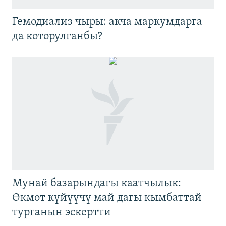
Гемодиализ чыры: акча маркумдарга
да которулганбы?
Мунай базарындагы каатчылык:
Өкмөт күйүүчү май дагы кымбаттай
турганын эскертти