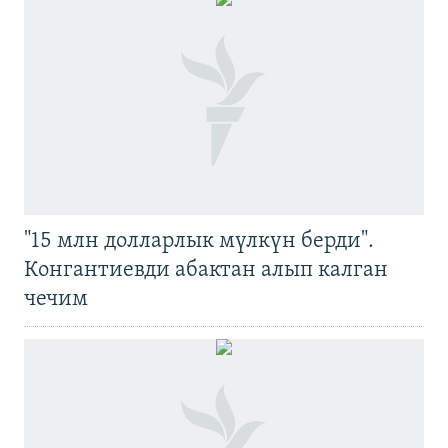
"15 млн долларлык мүлкүн берди".
Конгантиевди абактан алып калган
чечим