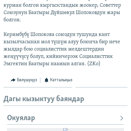
курман болгон кыргызстандык жоокер, Советтер
ОНЛАЙН ШЕРИНЕ
ЭЖЕ-СИҢДИЛЕР
Союзунун Баатыры Дүйшөкул Шопоковдун жары
АЗАТТЫК+
болгон.
ЫҢГАЙСЫЗ СУРООЛОР
Керимбүбү Шопокова союздун тушунда кант
кызылчасынан мол түшүм алуу боюнча бир нече
ЭЕ/АРнун бардык сайттары
жылдар бою социалисттик мелдештердин
жеңүүчүсү болуп, кийинчерээк Социалисттик
Эмгектин Баатыры наамын алган. (ZKo)
Бөлүшүңүз
Катталыңыз
Дагы кызыктуу баяндар
Окуялар