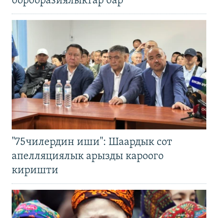
борборазиялыктар бар
"75чилердин иши": Шаардык сот
апелляциялык арызды кароого
киришти