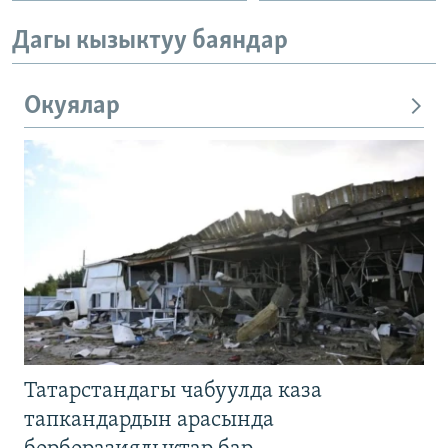
Дагы кызыктуу баяндар
Окуялар
Татарстандагы чабуулда каза
тапкандардын арасында