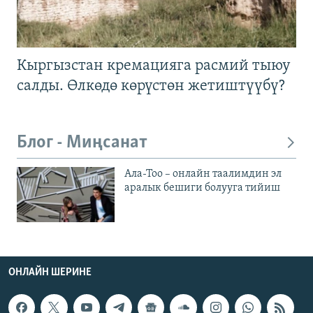
Кыргызстан кремацияга расмий тыюу
салды. Өлкөдө көрүстөн жетиштүүбү?
Блог - Миңсанат
Ала-Тоо – онлайн таалимдин эл
аралык бешиги болууга тийиш
ОНЛАЙН ШЕРИНЕ