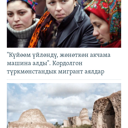
"Күйөөм үйлөндү, жөнөткөн акчама
машина алды". Кордолгон
түркмөнстандык мигрант аялдар