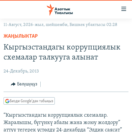
Линктер
Мазмунга
өтүңүз
11-Август, 2026-жыл, шейшемби, Бишкек убактысы 02:28
Навигацияга
ЖАҢЫЛЫКТАР
өтүңүз
ЖАҢЫЛЫКТАР
КЫРГЫЗСТАН
Издөөгө
Кыргызстандагы коррупциялык
салыңыз
ДҮЙНӨ
КЫРГЫЗСТАН
схемалар талкууга алынат
УКРАИНА
САЯСАТ
ДҮЙНӨ
24-Декабрь, 2013
АТАЙЫН ИЛИКТӨӨ
ЭКОНОМИКА
БОРБОР АЗИЯ
ТВ ПРОГРАММАЛАР
Бөлүшүңүз
МАДАНИЯТ
ПОДКАСТ
БҮГҮН АЗАТТЫКТА
Бизди Google'дан табыңыз
ӨЗГӨЧӨ ПИКИР
ЭКСПЕРТТЕР ТАЛДАЙТ
“Кыргызстандагы коррупциялык схемалар.
БИЗ ЖАНА ДҮЙНӨ
Русский
Жаралышы, бүгүнкү абалы жана жоюу жолдору”
ДАНИСТЕ
аттуу тегерек үстөлдү 24-декабрда “Элдик саясат”