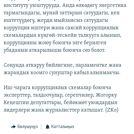
институту уюштурууда. Анда өлкөдөгү энергетика
ОНЛАЙН ШЕРИНЕ
ЭЖЕ-СИҢДИЛЕР
тармагындагы, мунай заттарын сатуудагы, кен
АЗАТТЫК+
иштетүүдөгү, жерди мыйзамсыз сатуудагы
ЫҢГАЙСЫЗ СУРООЛОР
коррупция иштери жана саясий коррупциялык
схемалардын күңгөй-тескейи талкууга алынып,
коррупцияны жоюу боюнча элге берилген
ЭЕ/АРнун бардык сайттары
убаданын аткарылышы боюнча сөз болот.
Соңунда аткаруу бийлигине, парламентке жана
жарандык коомго сунуштар кабыл алынмакчы.
Иш-чарага коррупциялык схемалар боюнча
эксперттер, талдоочулар, серепчилер, Жогорку
Кеңештин депутаттары, бейөкмөт уюмдардын
лидерлери жана журналисттер катышат. (ZKo)
Бөлүшүңүз
Катталыңыз