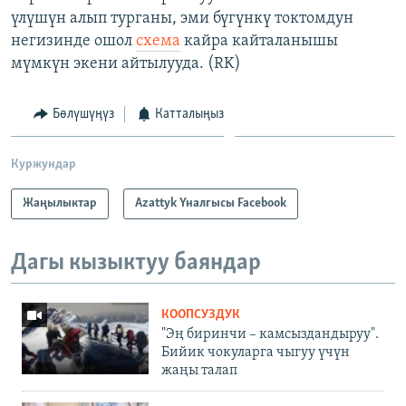
үлүшүн алып турганы, эми бүгүнкү токтомдун
негизинде ошол
схема
кайра кайталанышы
мүмкүн экени айтылууда. (RK)
Бөлүшүңүз
Катталыңыз
Куржундар
Жаңылыктар
Azattyk Үналгысы Facebook
Дагы кызыктуу баяндар
КООПСУЗДУК
"Эң биринчи – камсыздандыруу".
Бийик чокуларга чыгуу үчүн
жаңы талап