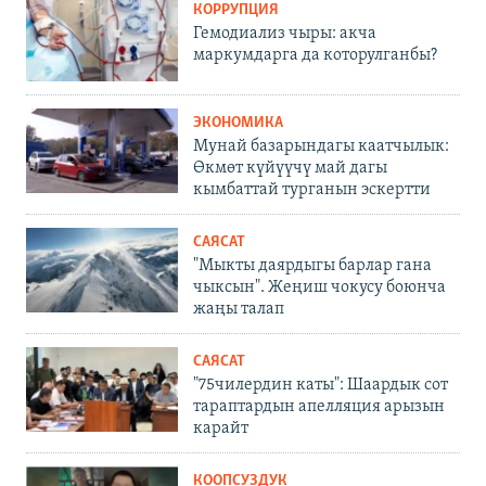
КОРРУПЦИЯ
Гемодиализ чыры: акча
маркумдарга да которулганбы?
ЭКОНОМИКА
Мунай базарындагы каатчылык:
Өкмөт күйүүчү май дагы
кымбаттай турганын эскертти
САЯСАТ
"Мыкты даярдыгы барлар гана
чыксын". Жеңиш чокусу боюнча
жаңы талап
САЯСАТ
"75чилердин каты": Шаардык сот
тараптардын апелляция арызын
карайт
КООПСУЗДУК