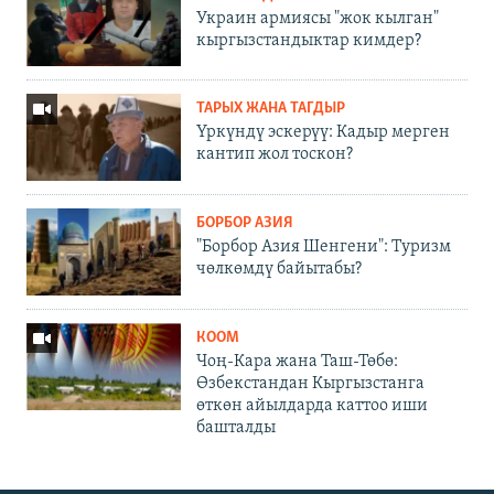
Украин армиясы "жок кылган"
кыргызстандыктар кимдер?
ТАРЫХ ЖАНА ТАГДЫР
Үркүндү эскерүү: Кадыр мерген
кантип жол тоскон?
БОРБОР АЗИЯ
"Борбор Азия Шенгени": Туризм
чөлкөмдү байытабы?
КООМ
Чоң-Кара жана Таш-Төбө:
Өзбекстандан Кыргызстанга
өткөн айылдарда каттоо иши
башталды