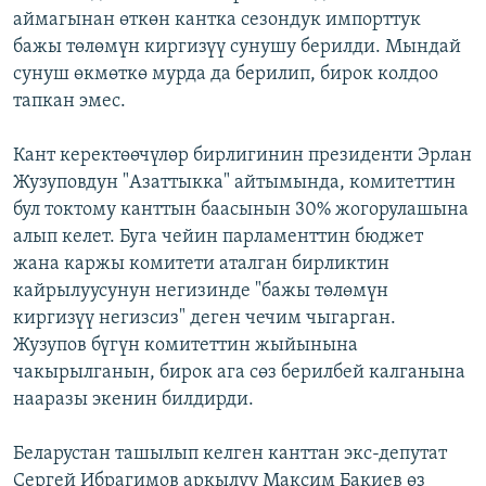
аймагынан өткөн кантка сезондук импорттук
ОНЛАЙН ШЕРИНЕ
ЭЖЕ-СИҢДИЛЕР
бажы төлөмүн киргизүү сунушу берилди. Мындай
АЗАТТЫК+
сунуш өкмөткө мурда да берилип, бирок колдоо
ЫҢГАЙСЫЗ СУРООЛОР
тапкан эмес.
Кант керектөөчүлөр бирлигинин президенти
Эрлан
ЭЕ/АРнун бардык сайттары
Жузуповдун "Азаттыкка" айтымында, комитеттин
бул токтому канттын баасынын 30% жогорулашына
алып келет. Буга чейин парламенттин бюджет
жана каржы комитети аталган бирликтин
кайрылуусунун негизинде "бажы төлөмүн
киргизүү негизсиз" деген чечим чыгарган.
Жузупов бүгүн комитеттин жыйынына
чакырылганын, бирок ага сөз берилбей калганына
нааразы экенин билдирди.
Беларустан ташылып келген канттан экс-депутат
Сергей Ибрагимов аркылуу Максим Бакиев өз