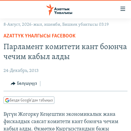
Линктер
Мазмунга
өтүңүз
8-Август, 2026-жыл, ишемби, Бишкек убактысы 03:19
Навигацияга
ЖАҢЫЛЫКТАР
өтүңүз
AZATTYK ҮНАЛГЫСЫ FACEBOOK
КЫРГЫЗСТАН
Издөөгө
Парламент комитети кант боюнча
салыңыз
ДҮЙНӨ
КЫРГЫЗСТАН
чечим кабыл алды
УКРАИНА
САЯСАТ
ДҮЙНӨ
24-Декабрь, 2013
АТАЙЫН ИЛИКТӨӨ
ЭКОНОМИКА
БОРБОР АЗИЯ
ТВ ПРОГРАММАЛАР
Бөлүшүңүз
МАДАНИЯТ
ПОДКАСТ
БҮГҮН АЗАТТЫКТА
Бизди Google'дан табыңыз
ӨЗГӨЧӨ ПИКИР
ЭКСПЕРТТЕР ТАЛДАЙТ
Бүгүн Жогорку Кеңештин экономикалык жана
БИЗ ЖАНА ДҮЙНӨ
Русский
фискалдык саясат комитети кант боюнча чечим
ДАНИСТЕ
кабыл алды. Өкмөткө Кыргызстандын бажы