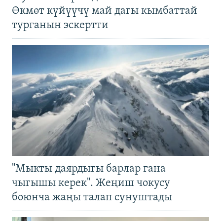
Өкмөт күйүүчү май дагы кымбаттай
турганын эскертти
"Мыкты даярдыгы барлар гана
чыгышы керек". Жеңиш чокусу
боюнча жаңы талап сунуштады