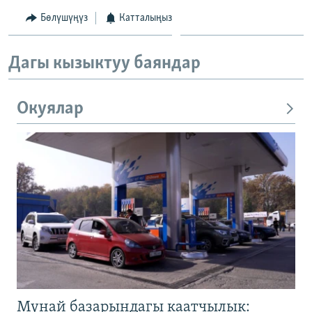
Бөлүшүңүз
Катталыңыз
Дагы кызыктуу баяндар
Окуялар
Мунай базарындагы каатчылык: