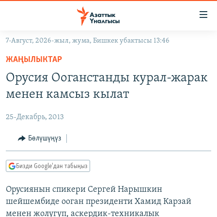
Линктер
Мазмунга
өтүңүз
7-Август, 2026-жыл, жума, Бишкек убактысы 13:46
Навигацияга
ЖАҢЫЛЫКТАР
өтүңүз
ЖАҢЫЛЫКТАР
КЫРГЫЗСТАН
Издөөгө
Орусия Ооганстанды курал-жарак
салыңыз
ДҮЙНӨ
КЫРГЫЗСТАН
менен камсыз кылат
УКРАИНА
САЯСАТ
ДҮЙНӨ
25-Декабрь, 2013
АТАЙЫН ИЛИКТӨӨ
ЭКОНОМИКА
БОРБОР АЗИЯ
ТВ ПРОГРАММАЛАР
Бөлүшүңүз
МАДАНИЯТ
ПОДКАСТ
БҮГҮН АЗАТТЫКТА
Бизди Google'дан табыңыз
ӨЗГӨЧӨ ПИКИР
ЭКСПЕРТТЕР ТАЛДАЙТ
Орусиянын спикери Сергей Нарышкин
БИЗ ЖАНА ДҮЙНӨ
Русский
шейшембиде ооган президенти Хамид Карзай
ДАНИСТЕ
менен жолугуп, аскердик-техникалык