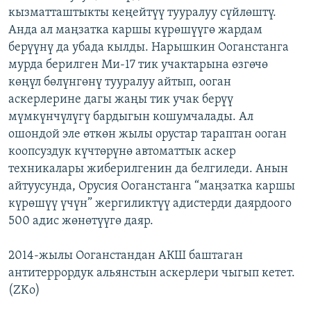
кызматташтыкты кеңейтүү тууралуу сүйлөштү.
ОНЛАЙН ШЕРИНЕ
ЭЖЕ-СИҢДИЛЕР
Анда ал маңзатка каршы күрөшүүгө жардам
АЗАТТЫК+
берүүнү да убада кылды. Нарышкин Ооганстанга
ЫҢГАЙСЫЗ СУРООЛОР
мурда берилген Ми-17 тик учактарына өзгөчө
көңүл бөлүнгөнү тууралуу айтып, ооган
аскерлерине дагы жаңы тик учак берүү
ЭЕ/АРнун бардык сайттары
мүмкүнчүлүгү бардыгын кошумчалады. Ал
ошондой эле өткөн жылы орустар тараптан ооган
коопсуздук күчтөрүнө автоматтык аскер
техникалары жиберилгенин да белгиледи. Анын
айтуусунда, Орусия Ооганстанга “маңзатка каршы
күрөшүү үчүн” жергиликтүү адистерди даярдоого
500 адис жөнөтүүгө даяр.
2014-жылы Ооганстандан АКШ баштаган
антитеррордук альянстын аскерлери чыгып кетет.
(ZKo)