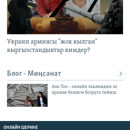
Украин армиясы "жок кылган"
кыргызстандыктар кимдер?
Блог - Миңсанат
Ала-Тоо – онлайн таалимдин эл
аралык бешиги болууга тийиш
ОНЛАЙН ШЕРИНЕ