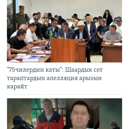
"75чилердин каты": Шаардык сот
тараптардын апелляция арызын
карайт