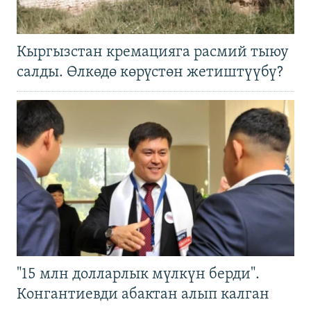
Кыргызстан кремацияга расмий тыюу
салды. Өлкөдө көрүстөн жетиштүүбү?
"15 млн долларлык мүлкүн берди".
Конгантиевди абактан алып калган