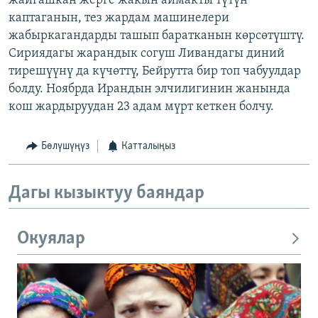
жайгашкан жерге жакын аймакты түтүн
каптаганын, тез жардам машинелери
жабыркагандарды ташып баратканын көрсөтүштү.
Сириядагы жарандык согуш Ливандагы диний
тирешүүнү да күчөттү, Бейрутта бир топ чабуулдар
болду. Ноябрда Ирандын элчилигинин жанында
кош жардыруудан 23 адам мүрт кеткен болчу.
Бөлүшүңүз
Катталыңыз
Дагы кызыктуу баяндар
Окуялар