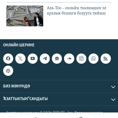
Ала-Тоо – онлайн таалимдин эл
аралык бешиги болууга тийиш
ОНЛАЙН ШЕРИНЕ
БИЗ ЖӨНҮНДӨ
"АЗАТТЫКТЫН" САНДЫГЫ
Азаттык үналгысы © 2026 RFE/RL, Inc. Бардык укуктар