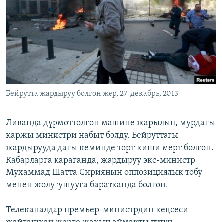
ОНЛАЙН ШЕРИНЕ
ЭЖЕ-СИҢДИЛЕР
АЗАТТЫК+
ЫҢГАЙСЫЗ СУРООЛОР
ЭЕ/АРнун бардык сайттары
Бейрутта жардыруу болгон жер, 27-декабрь, 2013
Ливанда дүрмөттөлгөн машине жарылып, мурдагы
каржы министри набыт болду. Бейруттагы
жардырууда дагы кеминде төрт киши мерт болгон.
Кабарларга караганда, жардыруу экс-министр
Мухаммад Шатта Сириянын оппозициялык тобу
менен жолугушууга баратканда болгон.
Телеканалдар премьер-министрдин кеңсеси