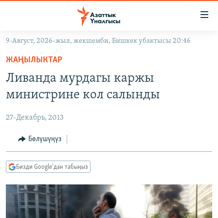
Линктер
Мазмунга
өтүңүз
9-Август, 2026-жыл, жекшемби, Бишкек убактысы 20:46
Навигацияга
ЖАҢЫЛЫКТАР
өтүңүз
ЖАҢЫЛЫКТАР
КЫРГЫЗСТАН
Издөөгө
Ливанда мурдагы каржы
салыңыз
ДҮЙНӨ
КЫРГЫЗСТАН
министрине кол салынды
УКРАИНА
САЯСАТ
ДҮЙНӨ
27-Декабрь, 2013
АТАЙЫН ИЛИКТӨӨ
ЭКОНОМИКА
БОРБОР АЗИЯ
ТВ ПРОГРАММАЛАР
Бөлүшүңүз
МАДАНИЯТ
ПОДКАСТ
БҮГҮН АЗАТТЫКТА
Бизди Google'дан табыңыз
ӨЗГӨЧӨ ПИКИР
ЭКСПЕРТТЕР ТАЛДАЙТ
БИЗ ЖАНА ДҮЙНӨ
Русский
ДАНИСТЕ