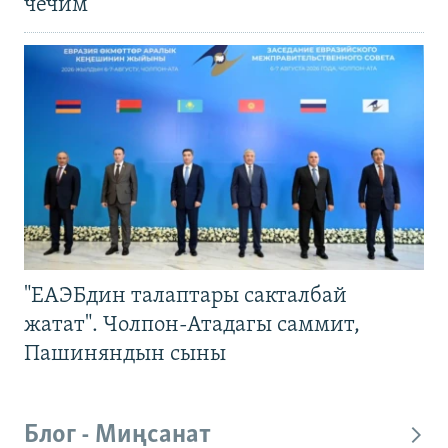
чечим
"ЕАЭБдин талаптары сакталбай
жатат". Чолпон-Атадагы саммит,
Пашиняндын сыны
Блог - Миңсанат