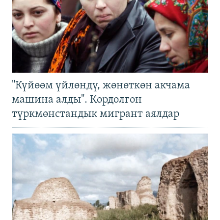
"Күйөөм үйлөндү, жөнөткөн акчама
машина алды". Кордолгон
түркмөнстандык мигрант аялдар