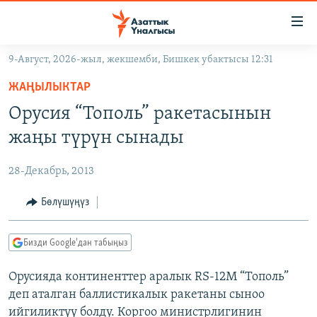
Линктер
Мазмунга
өтүңүз
9-Август, 2026-жыл, жекшемби, Бишкек убактысы 12:31
Навигацияга
ЖАҢЫЛЫКТАР
өтүңүз
ЖАҢЫЛЫКТАР
КЫРГЫЗСТАН
Издөөгө
Орусия “Тополь” ракетасынын
салыңыз
ДҮЙНӨ
КЫРГЫЗСТАН
жаңы түрүн сынады
УКРАИНА
САЯСАТ
ДҮЙНӨ
28-Декабрь, 2013
АТАЙЫН ИЛИКТӨӨ
ЭКОНОМИКА
БОРБОР АЗИЯ
ТВ ПРОГРАММАЛАР
Бөлүшүңүз
МАДАНИЯТ
ПОДКАСТ
БҮГҮН АЗАТТЫКТА
Бизди Google'дан табыңыз
ӨЗГӨЧӨ ПИКИР
ЭКСПЕРТТЕР ТАЛДАЙТ
Орусияда континенттер аралык RS-12M “Тополь”
БИЗ ЖАНА ДҮЙНӨ
Русский
деп аталган баллистикалык ракетаны сыноо
ДАНИСТЕ
ийгиликтүү болду. Коргоо министрлигинин