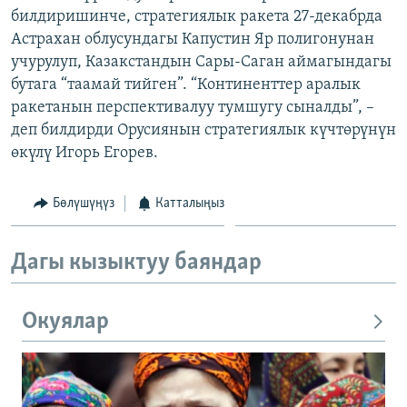
билдиришинче, стратегиялык ракета 27-декабрда
ОНЛАЙН ШЕРИНЕ
ЭЖЕ-СИҢДИЛЕР
Астрахан облусундагы Капустин Яр полигонунан
АЗАТТЫК+
учурулуп, Казакстандын Сары-Саган аймагындагы
ЫҢГАЙСЫЗ СУРООЛОР
бутага “таамай тийген”. “Континенттер аралык
ракетанын перспективалуу тумшугу сыналды”, –
деп билдирди Орусиянын стратегиялык күчтөрүнүн
ЭЕ/АРнун бардык сайттары
өкүлү Игорь Егорев.
Бөлүшүңүз
Катталыңыз
Дагы кызыктуу баяндар
Окуялар