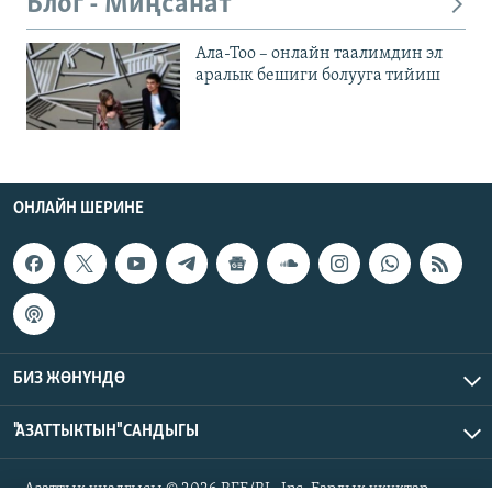
Блог - Миңсанат
Ала-Тоо – онлайн таалимдин эл
аралык бешиги болууга тийиш
ОНЛАЙН ШЕРИНЕ
БИЗ ЖӨНҮНДӨ
"АЗАТТЫКТЫН" САНДЫГЫ
Азаттык үналгысы © 2026 RFE/RL, Inc. Бардык укуктар