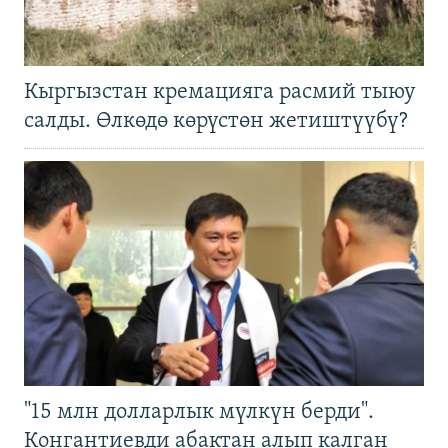
Кыргызстан кремацияга расмий тыюу
салды. Өлкөдө көрүстөн жетиштүүбү?
"15 млн долларлык мүлкүн берди".
Конгантиевди абактан алып калган