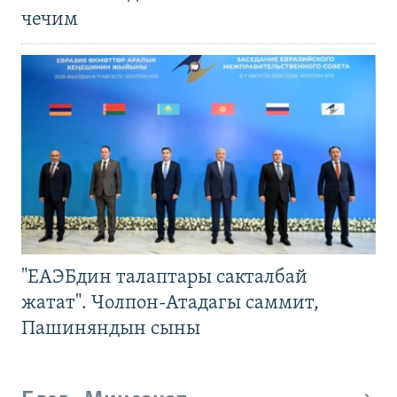
чечим
"ЕАЭБдин талаптары сакталбай
жатат". Чолпон-Атадагы саммит,
Пашиняндын сыны