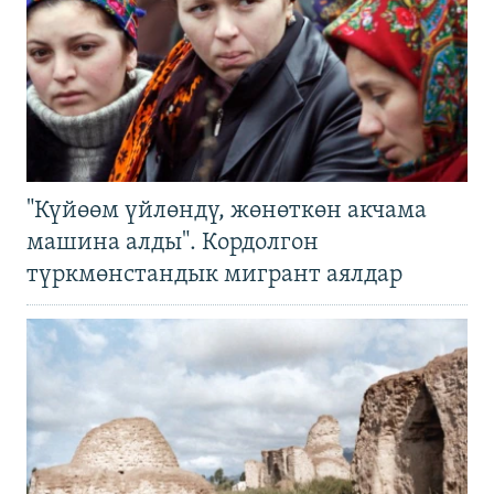
"Күйөөм үйлөндү, жөнөткөн акчама
машина алды". Кордолгон
түркмөнстандык мигрант аялдар