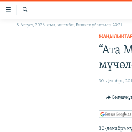
Линктер
Мазмунга
өтүңүз
Издөө
8-Август, 2026-жыл, ишемби, Бишкек убактысы 23:21
ЖАҢЫЛЫКТАР
Навигацияга
өтүңүз
ЖАҢЫЛЫКТА
КЫРГЫЗСТАН
Издөөгө
“Ата 
ДҮЙНӨ
КЫРГЫЗСТАН
салыңыз
УКРАИНА
САЯСАТ
ДҮЙНӨ
мүчөл
АТАЙЫН ИЛИКТӨӨ
ЭКОНОМИКА
БОРБОР АЗИЯ
ТВ ПРОГРАММАЛАР
МАДАНИЯТ
30-Декабрь, 20
ПОДКАСТ
БҮГҮН АЗАТТЫКТА
Бөлүшүңү
ӨЗГӨЧӨ ПИКИР
ЭКСПЕРТТЕР ТАЛДАЙТ
БИЗ ЖАНА ДҮЙНӨ
Бизди Google'д
ДАНИСТЕ
30-декабрь к