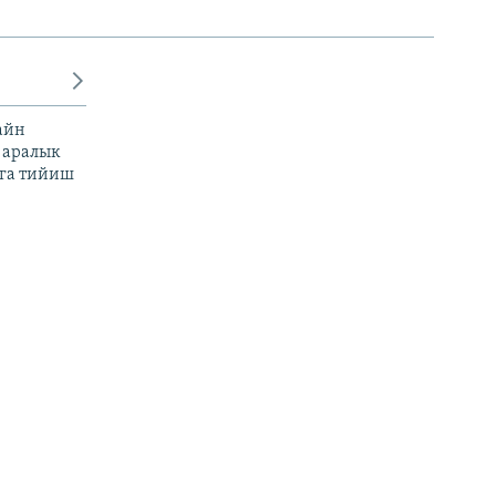
айн
 аралык
га тийиш