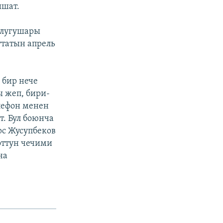
ышат.
олугушары
утатын апрель
 бир нече
ы жеп, бири-
лефон менен
т. Бул боюнча
с Жусупбеков
оттун чечими
на