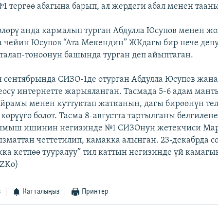
1 тергөө абагына барып, ал жердеги абал менен таан
лөрү анда кармалып турган Абдулла Юсупов менен ж
га чейин Юсупов “Ата Мекендин” ЖКдагы бир нече деп
талап-тоноонун башында турган деп айыптаган.
сентябрында СИЗО-1де отурган Абдулла Юсупов жана
осу интернетте жарыяланган. Тасмада 5-6 адам мант
йрамы менен куттуктап жатканын, дагы бирөөнүн те
көрүүгө болот. Тасма 8-августта тартылганы белгилене
ылмыш ишинин негизинде №1 СИЗОнун жетекчиси Мар
ызматтан четтетилип, камакка алынган. 23-декабрда с
кка кетпөө тууралуу” тил каттын негизинде үй камагы
(ZKo)
з
Катталыңыз
Принтер