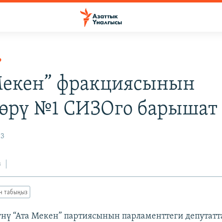
Р
Мекен” фракциясынын
өрү №1 СИЗОго барышат
13
з
ан табыңыз
үнү “Ата Мекен” партиясынын парламенттеги депутат