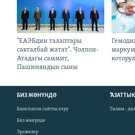
"ЕАЭБдин талаптары
Гемоди
сакталбай жатат". Чолпон-
маркум
Атадагы саммит,
котору
Пашиняндын сыны
БИЗ ЖӨНҮНДӨ
"АЗАТТЫ
Блоктолгон сайтты ачуу
Тилим - ди
Биз жөнүндө
Русский
Эрежелер