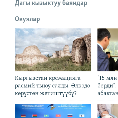
Дагы кызыктуу баяндар
Окуялар
Кыргызстан кремацияга
"15 мл
расмий тыюу салды. Өлкөдө
берди"
көрүстөн жетиштүүбү?
абакта