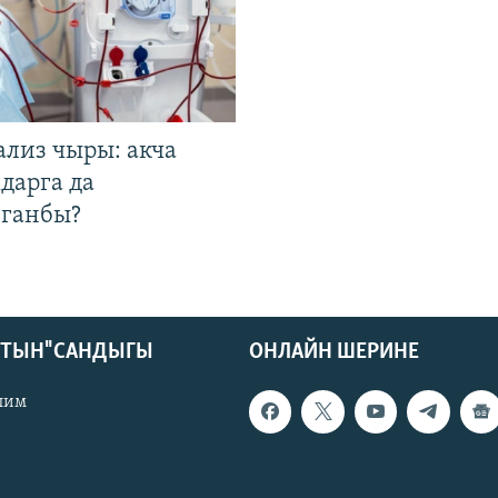
ализ чыры: акча
дарга да
лганбы?
КТЫН" САНДЫГЫ
ОНЛАЙН ШЕРИНЕ
лим