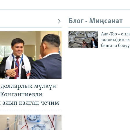
Блог - Миңсанат
Ала-Тоо – онл
таалимдин эл
бешиги болуу
н долларлык мүлкүн
. Конгантиевди
н алып калган чечим