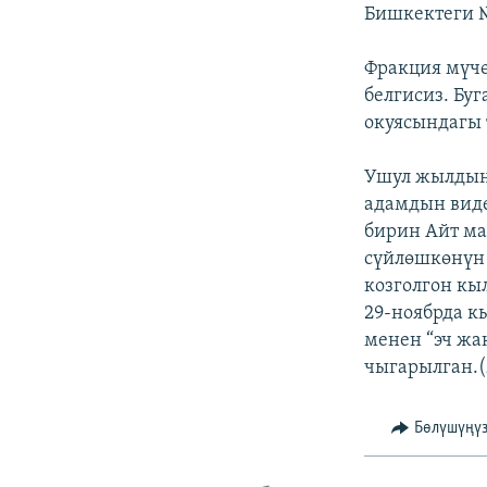
ЭЖЕ-СИҢДИЛЕР
Бишкектеги №
АЗАТТЫК+
Фракция мүчө
ЫҢГАЙСЫЗ СУРООЛОР
белгисиз. Бу
окуясындагы 
Ушул жылдын 
адамдын виде
бирин Айт ма
сүйлөшкөнүн 
козголгон к
29-ноябрда к
менен “эч жа
чыгарылган.
Бөлүшүңү