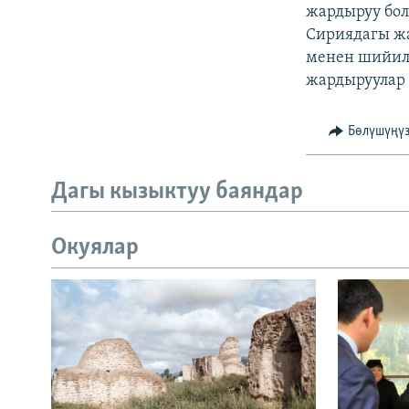
ЭЖЕ-СИҢДИЛЕР
жардыруу бол
Сириядагы ж
АЗАТТЫК+
менен шийиле
ЫҢГАЙСЫЗ СУРООЛОР
жардыруулар 
Бөлүшүңү
Дагы кызыктуу баяндар
Окуялар