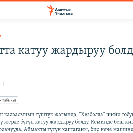
Р
тта катуу жардыруу бол
з
ан табыңыз
 калаасынын түштүк жагында, “Хезболла” шийи тобу
ү жерде бүгүн катуу жардыруу болду. Кеминде беш к
рланууда. Аймакты түтүн каптаганы, бир нече машине