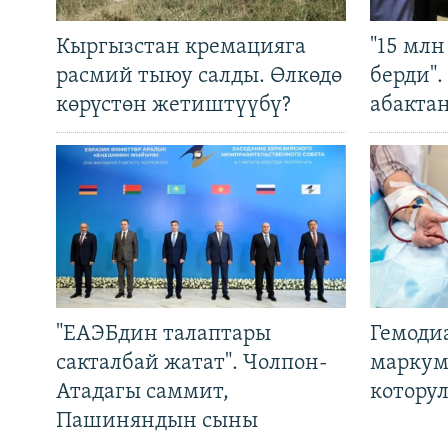
Кыргызстан кремацияга
"15 мл
расмий тыюу салды. Өлкөдө
берди"
көрүстөн жетиштүүбү?
абакта
"ЕАЭБдин талаптары
Гемоди
сакталбай жатат". Чолпон-
маркум
Атадагы саммит,
котору
Пашиняндын сыны