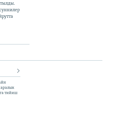
йтылды.
 суннилер
йрутта
айн
 аралык
га тийиш