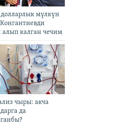
н долларлык мүлкүн
. Конгантиевди
н алып калган чечим
ализ чыры: акча
дарга да
лганбы?