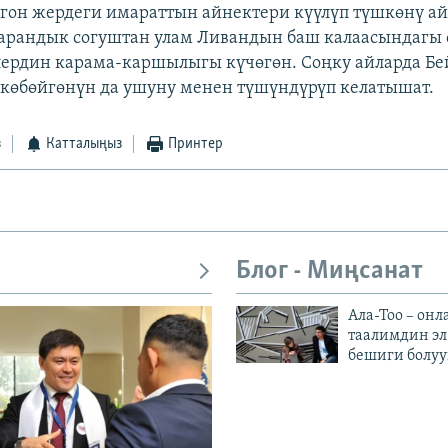
гон жердеги имараттын айнектери күүлүп түшкөнү а
арандык согуштан улам Ливандын баш калаасындагы
рдин карама-каршылыгы күчөгөн. Соңку айларда Бе
көбөйгөнүн да ушуну менен түшүндүрүп келатышат.
з
Катталыңыз
Принтер
Блог - Миңсанат
Ала-Тоо – онл
таалимдин эл
бешиги болуу