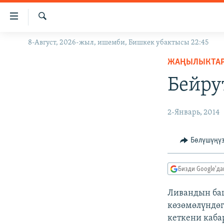
Линктер
Мазмунга
өтүңүз
Издөө
8-Август, 2026-жыл, ишемби, Бишкек убактысы 22:45
ЖАҢЫЛЫКТАР
Навигацияга
өтүңүз
ЖАҢЫЛЫКТА
КЫРГЫЗСТАН
Издөөгө
Бейру
ДҮЙНӨ
КЫРГЫЗСТАН
салыңыз
УКРАИНА
САЯСАТ
ДҮЙНӨ
2-Январь, 2014
АТАЙЫН ИЛИКТӨӨ
ЭКОНОМИКА
БОРБОР АЗИЯ
ТВ ПРОГРАММАЛАР
МАДАНИЯТ
Бөлүшүңү
ПОДКАСТ
БҮГҮН АЗАТТЫКТА
Бизди Google'д
ӨЗГӨЧӨ ПИКИР
ЭКСПЕРТТЕР ТАЛДАЙТ
БИЗ ЖАНА ДҮЙНӨ
Ливандын баш
көзөмөлүндөг
ДАНИСТЕ
кеткени каба