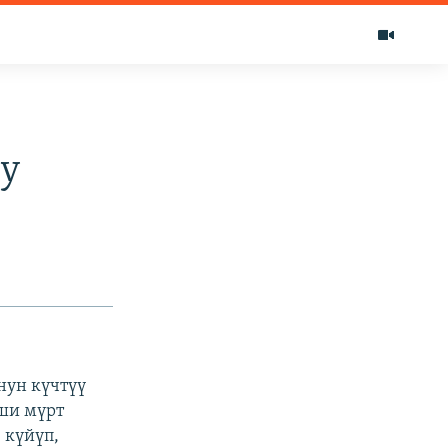
ду
нун күчтүү
иши мүрт
 күйүп,