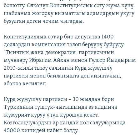
бошотту. Өлкөнүн Конституциялык соту жума күнү
ОНЛАЙН ШЕРИНЕ
ЭЖЕ-СИҢДИЛЕР
шайланма жогорку кызматтагы адамдардын укугу
АЗАТТЫК+
бузулган деген чечим чыгарды.
ЫҢГАЙСЫЗ СУРООЛОР
Конституциялык сот ар бир депутатка 1400
доллардан компенсация төлөп берүүнү буйруду.
ЭЕ/АРнун бардык сайттары
"Тынчтык жана демократия" партиясынын
мүчөлөрү Ибрагим Айхан менен Гүлсер Йылдырым
2010-жылы тыюу салынган Күрд жумушчу
партиясы менен байланышта деп айыпталып,
абакка кесилген.
Күрд жумушчу партиясы – 30 жылдан бери
Түркиянын түштүк-чыгышында өз алдынча
жумурият куруу үчүн күрөшүп келет.
Козголоңчулардын ар кандай кол салууларында
45000 кишидей набыт болду.