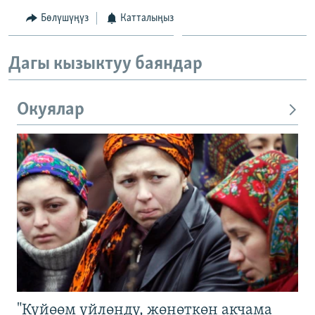
Бөлүшүңүз
Катталыңыз
Дагы кызыктуу баяндар
Окуялар
"Күйөөм үйлөндү, жөнөткөн акчама