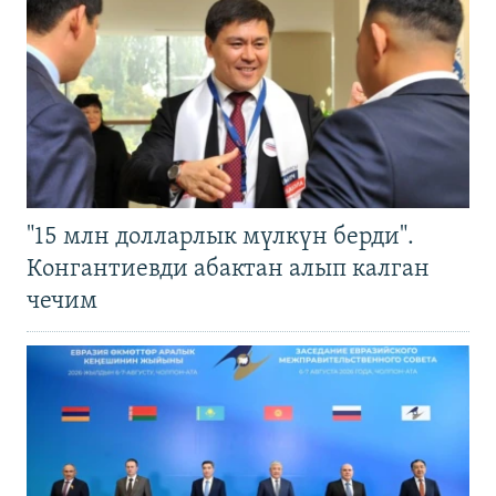
"15 млн долларлык мүлкүн берди".
Конгантиевди абактан алып калган
чечим