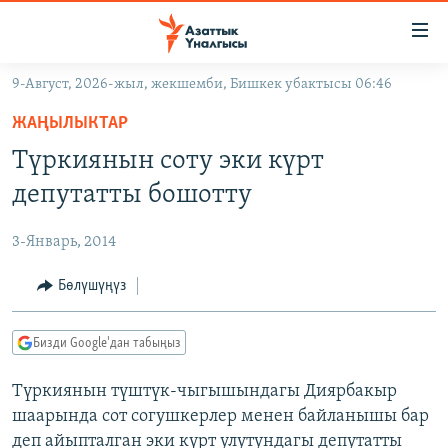
Линктер
Мазмунга
өтүңүз
9-Август, 2026-жыл, жекшемби, Бишкек убактысы 06:46
Навигацияга
ЖАҢЫЛЫКТАР
өтүңүз
ЖАҢЫЛЫКТАР
КЫРГЫЗСТАН
Издөөгө
Түркиянын соту эки күрт
салыңыз
ДҮЙНӨ
КЫРГЫЗСТАН
депутатты бошотту
УКРАИНА
САЯСАТ
ДҮЙНӨ
3-Январь, 2014
АТАЙЫН ИЛИКТӨӨ
ЭКОНОМИКА
БОРБОР АЗИЯ
ТВ ПРОГРАММАЛАР
Бөлүшүңүз
МАДАНИЯТ
ПОДКАСТ
БҮГҮН АЗАТТЫКТА
Бизди Google'дан табыңыз
ӨЗГӨЧӨ ПИКИР
ЭКСПЕРТТЕР ТАЛДАЙТ
Түркиянын түштүк-чыгышындагы Диярбакыр
БИЗ ЖАНА ДҮЙНӨ
Русский
шаарында сот согушкерлер менен байланышы бар
ДАНИСТЕ
деп айыпталган эки күрт улутундагы депутатты