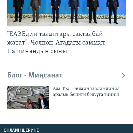
"ЕАЭБдин талаптары сакталбай
жатат". Чолпон-Атадагы саммит,
Пашиняндын сыны
Блог - Миңсанат
Ала-Тоо – онлайн таалимдин эл
аралык бешиги болууга тийиш
ОНЛАЙН ШЕРИНЕ