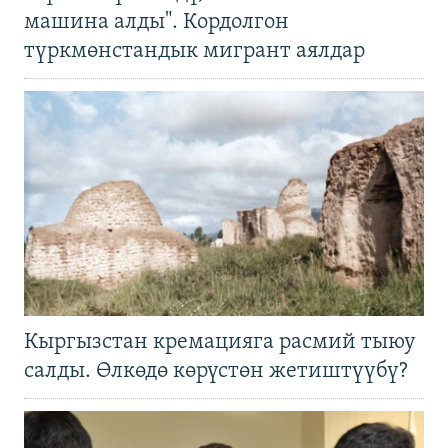
машина алды". Кордолгон
түркмөнстандык мигрант аялдар
Кыргызстан кремацияга расмий тыюу
салды. Өлкөдө көрүстөн жетиштүүбү?