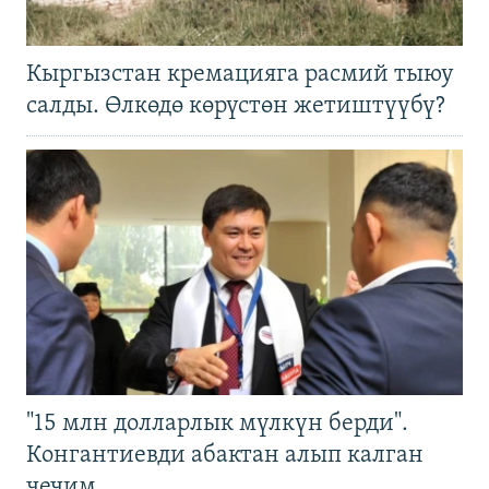
Кыргызстан кремацияга расмий тыюу
салды. Өлкөдө көрүстөн жетиштүүбү?
"15 млн долларлык мүлкүн берди".
Конгантиевди абактан алып калган
чечим