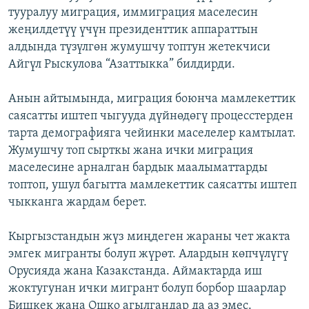
тууралуу миграция, иммиграция маселесин
ОНЛАЙН ШЕРИНЕ
ЭЖЕ-СИҢДИЛЕР
жеңилдетүү үчүн президенттик аппараттын
АЗАТТЫК+
алдында түзүлгөн жумушчу топтун жетекчиси
ЫҢГАЙСЫЗ СУРООЛОР
Айгүл Рыскулова “Азаттыкка” билдирди.
Анын айтымында, миграция боюнча мамлекеттик
ЭЕ/АРнун бардык сайттары
саясатты иштеп чыгууда дүйнөдөгү процесстерден
тарта демографияга чейинки маселелер камтылат.
Жумушчу топ сырткы жана ички миграция
маселесине арналган бардык маалыматтарды
топтоп, ушул багытта мамлекеттик саясатты иштеп
чыкканга жардам берет.
Кыргызстандын жүз миңдеген жараны чет жакта
эмгек мигранты болуп жүрөт. Алардын көпчүлүгү
Орусияда жана Казакстанда. Аймактарда иш
жоктугунан ички мигрант болуп борбор шаарлар
Бишкек жана Ошко агылгандар да аз эмес.