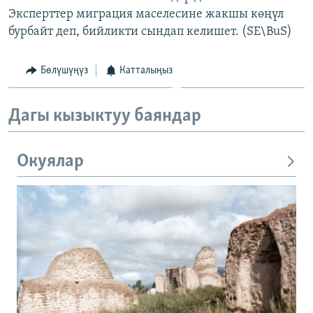
Эксперттер миграция маселесине жакшы көңүл
бурбайт деп, бийликти сындап келишет. (SE\BuS)
Бөлүшүңүз
Катталыңыз
Дагы кызыктуу баяндар
Окуялар