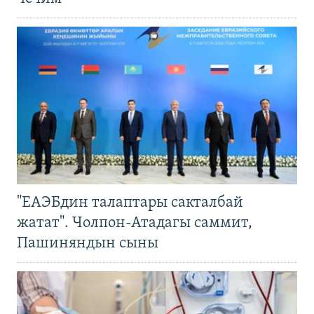
"ЕАЭБдин талаптары сакталбай
жатат". Чолпон-Атадагы саммит,
Пашиняндын сыны