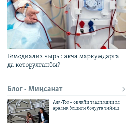
Гемодиализ чыры: акча маркумдарга
да которулганбы?
Блог - Миңсанат
Ала-Тоо – онлайн таалимдин эл
аралык бешиги болууга тийиш