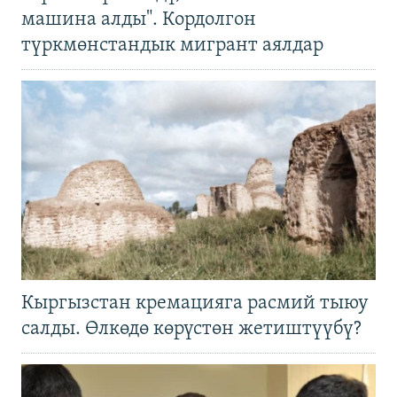
машина алды". Кордолгон
түркмөнстандык мигрант аялдар
Кыргызстан кремацияга расмий тыюу
салды. Өлкөдө көрүстөн жетиштүүбү?