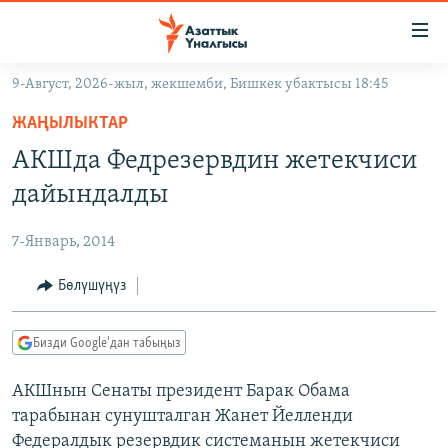
Линктер
Мазмунга
өтүңүз
9-Август, 2026-жыл, жекшемби, Бишкек убактысы 18:45
Навигацияга
ЖАҢЫЛЫКТАР
өтүңүз
ЖАҢЫЛЫКТАР
КЫРГЫЗСТАН
Издөөгө
АКШда Федрезервдин жетекчиси
салыңыз
ДҮЙНӨ
КЫРГЫЗСТАН
дайындалды
УКРАИНА
САЯСАТ
ДҮЙНӨ
7-Январь, 2014
АТАЙЫН ИЛИКТӨӨ
ЭКОНОМИКА
БОРБОР АЗИЯ
ТВ ПРОГРАММАЛАР
Бөлүшүңүз
МАДАНИЯТ
ПОДКАСТ
БҮГҮН АЗАТТЫКТА
Бизди Google'дан табыңыз
ӨЗГӨЧӨ ПИКИР
ЭКСПЕРТТЕР ТАЛДАЙТ
АКШнын Сенаты президент Барак Обама
БИЗ ЖАНА ДҮЙНӨ
Русский
тарабынан сунушталган Жанет Йелленди
ДАНИСТЕ
Федералдык резервдик системанын жетекчиси