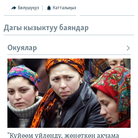
Бөлүшүңүз
Катталыңыз
Дагы кызыктуу баяндар
Окуялар
"Күйөөм үйлөндү, жөнөткөн акчама