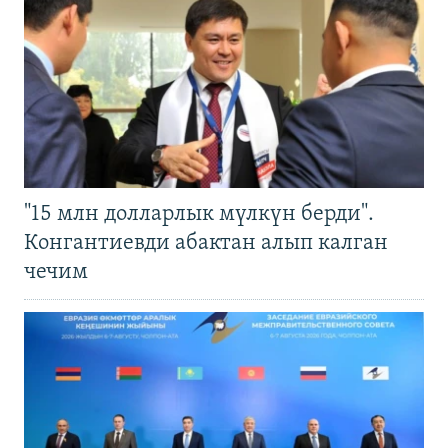
"15 млн долларлык мүлкүн берди".
Конгантиевди абактан алып калган
чечим