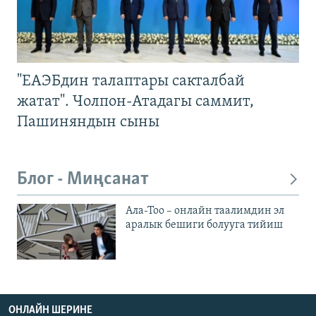
"ЕАЭБдин талаптары сакталбай
жатат". Чолпон-Атадагы саммит,
Пашиняндын сыны
Блог - Миңсанат
Ала-Тоо – онлайн таалимдин эл
аралык бешиги болууга тийиш
ОНЛАЙН ШЕРИНЕ