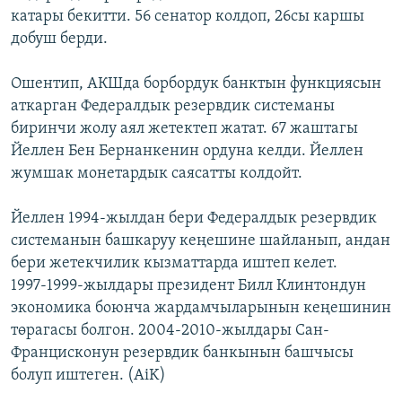
катары бекитти. 56 сенатор колдоп, 26сы каршы
ОНЛАЙН ШЕРИНЕ
ЭЖЕ-СИҢДИЛЕР
добуш берди.
АЗАТТЫК+
ЫҢГАЙСЫЗ СУРООЛОР
Ошентип, АКШда борбордук банктын функциясын
аткарган Федералдык резервдик системаны
биринчи жолу аял жетектеп жатат. 67 жаштагы
ЭЕ/АРнун бардык сайттары
Йеллен Бен Бернанкенин ордуна келди. Йеллен
жумшак монетардык саясатты колдойт.
Йеллен 1994-жылдан бери Федералдык резервдик
системанын башкаруу кеңешине шайланып, андан
бери жетекчилик кызматтарда иштеп келет.
1997-1999-жылдары президент Билл Клинтондун
экономика боюнча жардамчыларынын кеңешинин
төрагасы болгон. 2004-2010-жылдары Сан-
Францисконун резервдик банкынын башчысы
болуп иштеген. (AiK)