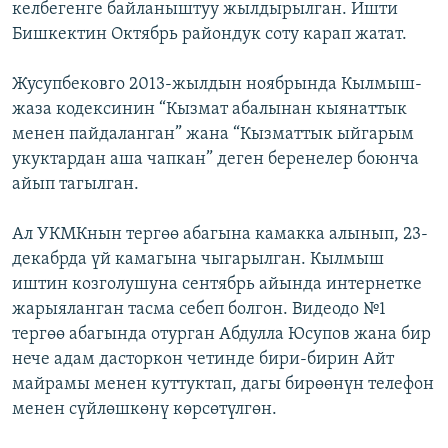
келбегенге байланыштуу жылдырылган. Ишти
ОНЛАЙН ШЕРИНЕ
ЭЖЕ-СИҢДИЛЕР
Бишкектин Октябрь райондук соту карап жатат.
АЗАТТЫК+
Жусупбековго 2013-жылдын ноябрында Кылмыш-
ЫҢГАЙСЫЗ СУРООЛОР
жаза кодексинин “Кызмат абалынан кыянаттык
менен пайдаланган” жана “Кызматтык ыйгарым
ЭЕ/АРнун бардык сайттары
укуктардан аша чапкан” деген беренелер боюнча
айып тагылган.
Ал УКМКнын тергөө абагына камакка алынып, 23-
декабрда үй камагына чыгарылган. Кылмыш
иштин козголушуна сентябрь айында интернетке
жарыяланган тасма себеп болгон. Видеодо №1
тергөө абагында отурган Абдулла Юсупов жана бир
нече адам дасторкон четинде бири-бирин Айт
майрамы менен куттуктап, дагы бирөөнүн телефон
менен сүйлөшкөнү көрсөтүлгөн.