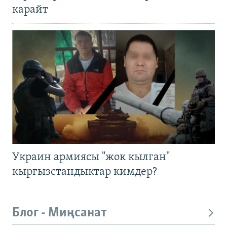
карайт
Украин армиясы "жок кылган"
кыргызстандыктар кимдер?
Блог - Миңсанат