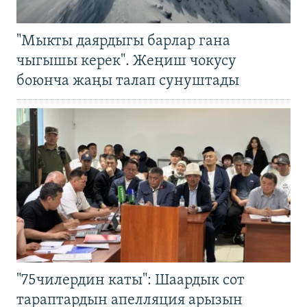
"Мыкты даярдыгы барлар гана
чыгышы керек". Жеңиш чокусу
боюнча жаңы талап сунуштады
"75чилердин каты": Шаардык сот
тараптардын апелляция арызын