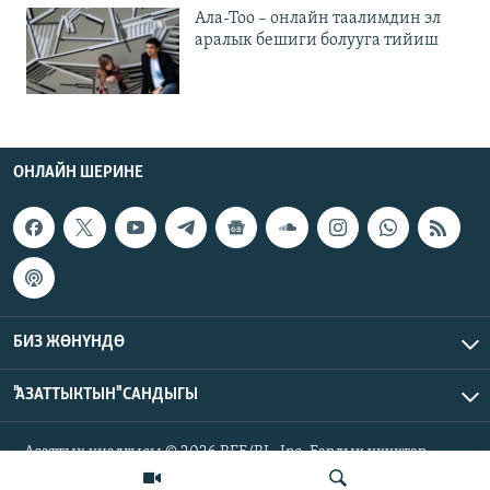
Ала-Тоо – онлайн таалимдин эл
аралык бешиги болууга тийиш
ОНЛАЙН ШЕРИНЕ
БИЗ ЖӨНҮНДӨ
"АЗАТТЫКТЫН" САНДЫГЫ
Азаттык үналгысы © 2026 RFE/RL, Inc. Бардык укуктар
корголгон.