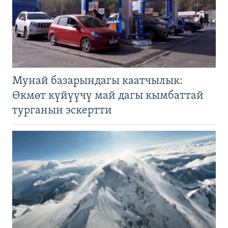
Мунай базарындагы каатчылык:
Өкмөт күйүүчү май дагы кымбаттай
турганын эскертти