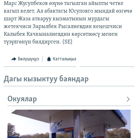
Марс Жусупбеков өзүнө тагылган айыпты четке
кагып келет. Ал абактагы Юсуповго мындай өзгөчө
шарт Жаза аткаруу кызматынын мурдагы
жетекчиси Зарылбек Рысалиевдин кеңешчиси
Калыбек Качкыналиевдин көрсөтмөсү менен
түзүлгөнүн билдирген. (SE)
Бөлүшүңүз
Катталыңыз
Дагы кызыктуу баяндар
Окуялар