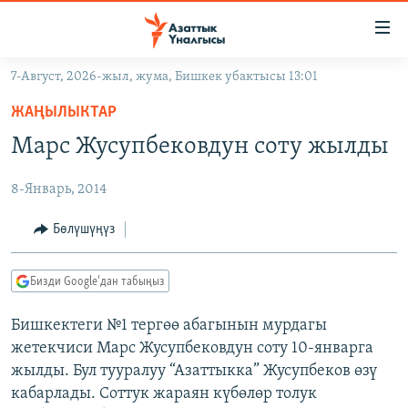
Линктер
Мазмунга
өтүңүз
7-Август, 2026-жыл, жума, Бишкек убактысы 13:01
Навигацияга
ЖАҢЫЛЫКТАР
өтүңүз
ЖАҢЫЛЫКТАР
КЫРГЫЗСТАН
Издөөгө
Марс Жусупбековдун соту жылды
салыңыз
ДҮЙНӨ
КЫРГЫЗСТАН
8-Январь, 2014
УКРАИНА
САЯСАТ
ДҮЙНӨ
АТАЙЫН ИЛИКТӨӨ
ЭКОНОМИКА
БОРБОР АЗИЯ
Бөлүшүңүз
ТВ ПРОГРАММАЛАР
МАДАНИЯТ
Бизди Google'дан табыңыз
ПОДКАСТ
БҮГҮН АЗАТТЫКТА
Бишкектеги №1 тергөө абагынын мурдагы
ӨЗГӨЧӨ ПИКИР
ЭКСПЕРТТЕР ТАЛДАЙТ
жетекчиси Марс Жусупбековдун соту 10-январга
БИЗ ЖАНА ДҮЙНӨ
жылды. Бул тууралуу “Азаттыкка” Жусупбеков өзү
Русский
кабарлады. Соттук жараян күбөлөр толук
ДАНИСТЕ