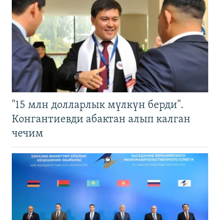
"15 млн долларлык мүлкүн берди".
Конгантиевди абактан алып калган
чечим