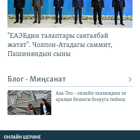
"ЕАЭБдин талаптары сакталбай
жатат". Чолпон-Атадагы саммит,
Пашиняндын сыны
Блог - Миңсанат
Ала-Тоо – онлайн таалимдин эл
аралык бешиги болууга тийиш
ОНЛАЙН ШЕРИНЕ