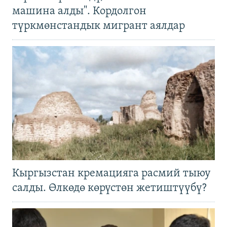
машина алды". Кордолгон
түркмөнстандык мигрант аялдар
Кыргызстан кремацияга расмий тыюу
салды. Өлкөдө көрүстөн жетиштүүбү?