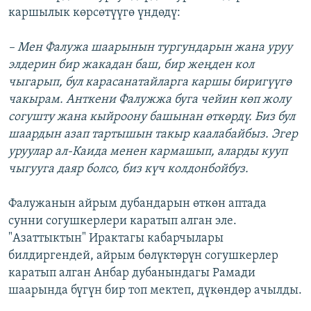
каршылык көрсөтүүгө үндөдү:
ОНЛАЙН ШЕРИНЕ
ЭЖЕ-СИҢДИЛЕР
АЗАТТЫК+
– Мен Фалужа шаарынын тургундарын жана уруу
ЫҢГАЙСЫЗ СУРООЛОР
элдерин бир жакадан баш, бир жеңден кол
чыгарып, бул карасанатайларга каршы биригүүгө
чакырам. Анткени Фалужжа буга чейин көп жолу
ЭЕ/АРнун бардык сайттары
согушту жана кыйроону башынан өткөрдү. Биз бул
шаардын азап тартышын такыр каалабайбыз. Эгер
уруулар ал-Каида менен кармашып, аларды кууп
чыгууга даяр болсо, биз күч колдонбойбуз.
Фалужанын айрым дубандарын өткөн аптада
сунни согушкерлери каратып алган эле.
"Азаттыктын" Ирактагы кабарчылары
билдиргендей, айрым бөлүктөрүн согушкерлер
каратып алган Анбар дубанындагы Рамади
шаарында бүгүн бир топ мектеп, дүкөндөр ачылды.