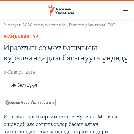
Линктер
Мазмунга
өтүңүз
9-Август, 2026-жыл, жекшемби, Бишкек убактысы 17:32
Навигацияга
ЖАҢЫЛЫКТАР
өтүңүз
ЖАҢЫЛЫКТАР
КЫРГЫЗСТАН
Издөөгө
Ирактын өкмөт башчысы
салыңыз
ДҮЙНӨ
КЫРГЫЗСТАН
куралчандарды багынууга үндөдү
УКРАИНА
САЯСАТ
ДҮЙНӨ
8-Январь, 2014
АТАЙЫН ИЛИКТӨӨ
ЭКОНОМИКА
БОРБОР АЗИЯ
ТВ ПРОГРАММАЛАР
Бөлүшүңүз
МАДАНИЯТ
ПОДКАСТ
БҮГҮН АЗАТТЫКТА
Бизди Google'дан табыңыз
ӨЗГӨЧӨ ПИКИР
ЭКСПЕРТТЕР ТАЛДАЙТ
Ирактын премьер-министри Нури ал-Малики
БИЗ ЖАНА ДҮЙНӨ
Русский
ошондой эле согушкерлер басып алган
ДАНИСТЕ
аймактардагы тургундарды куралчандарга