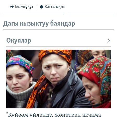
Бөлүшүңүз
Катталыңыз
Дагы кызыктуу баяндар
Окуялар
"Күйөөм үйлөндү, жөнөткөн акчама