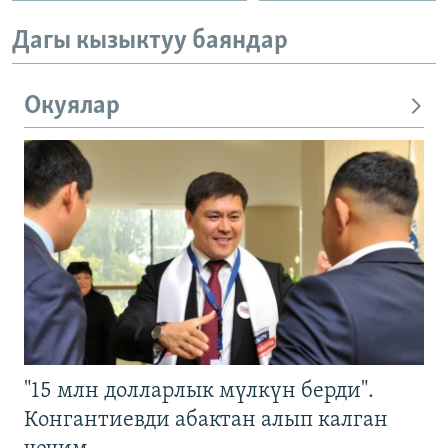
Дагы кызыктуу баяндар
Окуялар
"15 млн долларлык мүлкүн берди".
Конгантиевди абактан алып калган