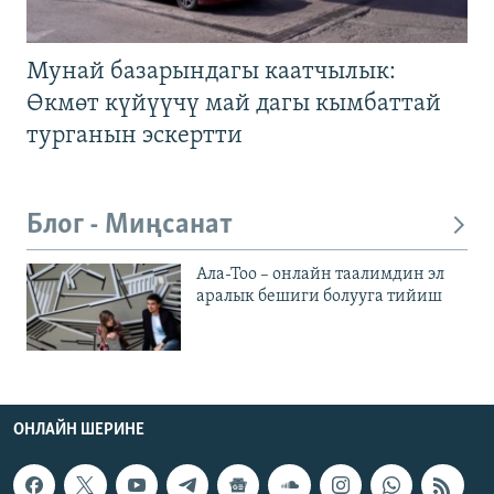
Мунай базарындагы каатчылык:
Өкмөт күйүүчү май дагы кымбаттай
турганын эскертти
Блог - Миңсанат
Ала-Тоо – онлайн таалимдин эл
аралык бешиги болууга тийиш
ОНЛАЙН ШЕРИНЕ