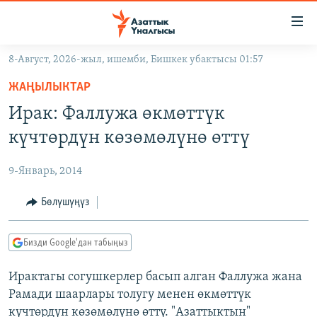
Линктер
Мазмунга
өтүңүз
8-Август, 2026-жыл, ишемби, Бишкек убактысы 01:57
Навигацияга
ЖАҢЫЛЫКТАР
өтүңүз
ЖАҢЫЛЫКТАР
КЫРГЫЗСТАН
Издөөгө
Ирак: Фаллужа өкмөттүк
салыңыз
ДҮЙНӨ
КЫРГЫЗСТАН
күчтөрдүн көзөмөлүнө өттү
УКРАИНА
САЯСАТ
ДҮЙНӨ
9-Январь, 2014
АТАЙЫН ИЛИКТӨӨ
ЭКОНОМИКА
БОРБОР АЗИЯ
ТВ ПРОГРАММАЛАР
Бөлүшүңүз
МАДАНИЯТ
ПОДКАСТ
БҮГҮН АЗАТТЫКТА
Бизди Google'дан табыңыз
ӨЗГӨЧӨ ПИКИР
ЭКСПЕРТТЕР ТАЛДАЙТ
Ирактагы согушкерлер басып алган Фаллужа жана
БИЗ ЖАНА ДҮЙНӨ
Русский
Рамади шаарлары толугу менен өкмөттүк
ДАНИСТЕ
күчтөрдүн көзөмөлүнө өттү. "Азаттыктын"