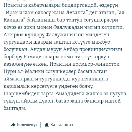
Ирактагы кабарчылары билдиргендей, өздөрүн
ОНЛАЙН ШЕРИНЕ
ЭЖЕ-СИҢДИЛЕР
“Ирак ислам өлкөсү жана Леванта” деп атаган, “ал-
АЗАТТЫК+
Каидага” байланышы бар топтун согушкерлери
ЫҢГАЙСЫЗ СУРООЛОР
кечээ өз эрки менен Фаллужадан чыгып кетишти.
Акыркы күндөрү Фаллужанын он миңдеген
тургундары шаарды таштап кетүүгө мажбур
ЭЕ/АРнун бардык сайттары
болушкан. Андан мурун Анбар провинциясынын
борбору Рамади шаары өкмөттүк күчтөрдүн
көзөмөлүнө өткөн. Ирактын премьер-министри
Нури ал-Малики согушкерлер басып алган
аймактардагы тургундарды куралчандарга
каршылык көрсөтүүгө үндөгөн болчу.
Шаршембиден тарта Рамадидеги жашоо өз нугуна
түшүп, айрым дүкөн, базар жана банктар иштей
баштады.
Бөлүшүңүз
Катталыңыз