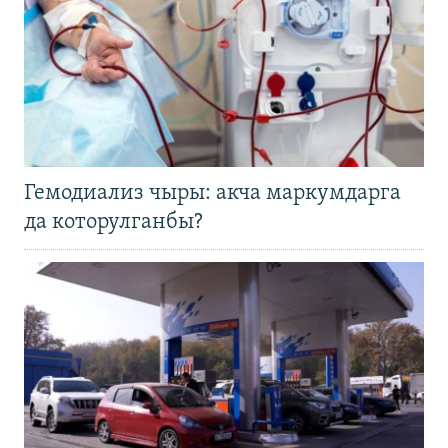
Гемодиализ чыры: акча маркумдарга
да которулганбы?