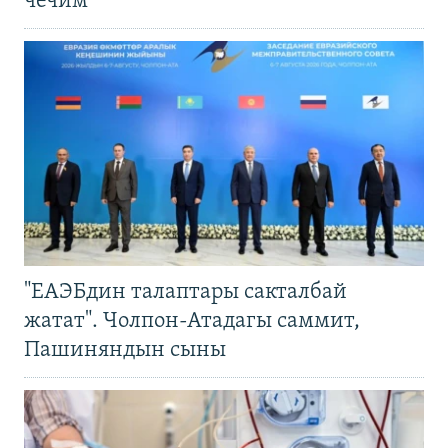
чечим
"ЕАЭБдин талаптары сакталбай
жатат". Чолпон-Атадагы саммит,
Пашиняндын сыны