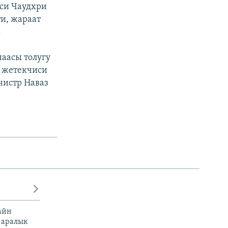
си Чаудхри
и, жараат
.
наасы толугу
я жетекчиси
инистр Наваз
айн
 аралык