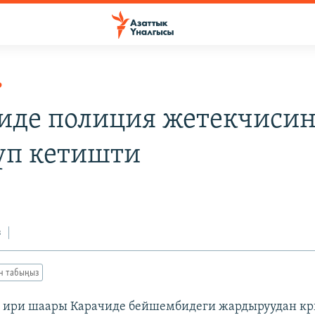
Р
иде полиция жетекчиси
үп кетишти
з
ан табыңыз
 ири шаары Карачиде бейшембидеги жардыруудан к