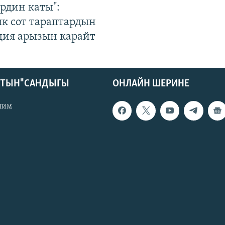
рдин каты":
к сот тараптардын
ция арызын карайт
КТЫН" САНДЫГЫ
ОНЛАЙН ШЕРИНЕ
лим