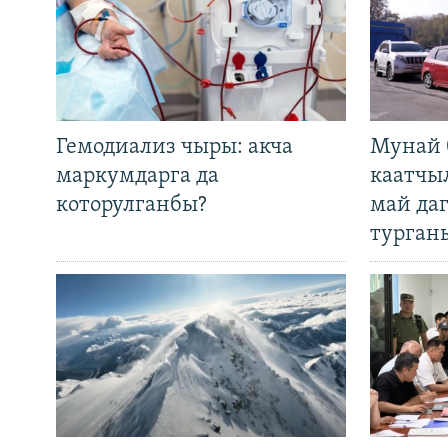
Гемодиализ чыры: акча
Мунай 
маркумдарга да
каатчы
которулганбы?
май да
турган