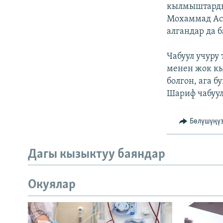
ЭЖЕ-СИҢДИЛЕР
кылмыштарды
Мохаммад Асл
АЗАТТЫК+
алгандар да 
ЫҢГАЙСЫЗ СУРООЛОР
Чабуул учуру
менен жок кы
болгон, ага б
Шариф чабуул
Бөлүшүңү
Дагы кызыктуу баяндар
Окуялар