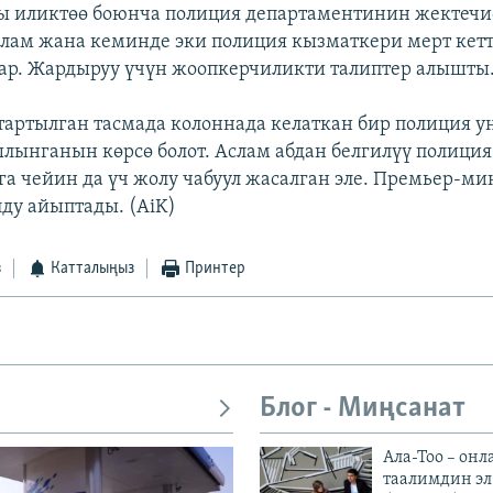
 иликтөө боюнча полиция департаментинин жектечи
ам жана кеминде эки полиция кызматкери мерт кетт
бар. Жардыруу үчүн жоопкерчиликти талиптер алышты
 тартылган тасмада колоннада келаткан бир полиция у
лынганын көрсө болот. Аслам абдан белгилүү полици
уга чейин да үч жолу чабуул жасалган эле. Премьер-м
ду айыптады. (AiK)
з
Катталыңыз
Принтер
Блог - Миңсанат
Ала-Тоо – онл
таалимдин эл