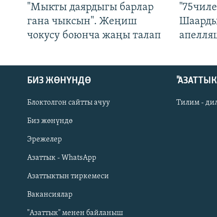
"Мыкты даярдыгы барлар
"75чиле
гана чыксын". Жеңиш
Шаарды
чокусу боюнча жаңы талап
апелля
БИЗ ЖӨНҮНДӨ
"АЗАТТЫ
Блоктолгон сайтты ачуу
Тилим - ди
Биз жөнүндө
Русский
Эрежелер
Азаттык - WhatsApp
ОНЛАЙН ШЕРИНЕ
Азаттыктын тиркемеси
Вакансиялар
"Азаттык" менен байланыш