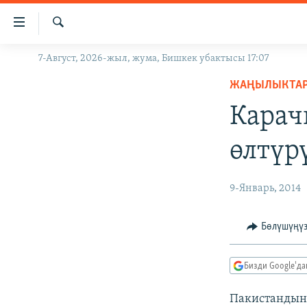
Линктер
Мазмунга
өтүңүз
Издөө
7-Август, 2026-жыл, жума, Бишкек убактысы 17:07
ЖАҢЫЛЫКТАР
Навигацияга
өтүңүз
ЖАҢЫЛЫКТА
КЫРГЫЗСТАН
Издөөгө
Карач
ДҮЙНӨ
КЫРГЫЗСТАН
салыңыз
УКРАИНА
САЯСАТ
ДҮЙНӨ
өлтүр
АТАЙЫН ИЛИКТӨӨ
ЭКОНОМИКА
БОРБОР АЗИЯ
ТВ ПРОГРАММАЛАР
МАДАНИЯТ
9-Январь, 2014
ПОДКАСТ
БҮГҮН АЗАТТЫКТА
Бөлүшүңү
ӨЗГӨЧӨ ПИКИР
ЭКСПЕРТТЕР ТАЛДАЙТ
БИЗ ЖАНА ДҮЙНӨ
Бизди Google'д
ДАНИСТЕ
Пакистандын