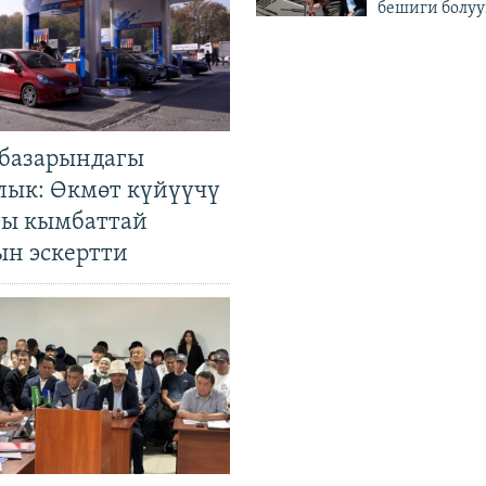
бешиги болуу
базарындагы
лык: Өкмөт күйүүчү
гы кымбаттай
ын эскертти