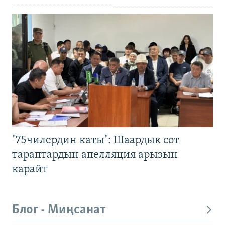
"75чилердин каты": Шаардык сот
тараптардын апелляция арызын
карайт
Блог - Миңсанат