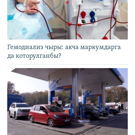
Гемодиализ чыры: акча маркумдарга
да которулганбы?