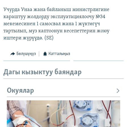
ОНЛАЙН ШЕРИНЕ
ЭЖЕ-СИҢДИЛЕР
Учурда Унаа жана байланыш министрлигине
АЗАТТЫК+
караштуу жолдорду эксплуатациялоочу №34
мекемесинен 1 самосвал жана 1 жүктөгүч
ЫҢГАЙСЫЗ СУРООЛОР
тартылып, муз каптоонун кесепеттерин жоюу
иштери жүрүүдө. (SE)
ЭЕ/АРнун бардык сайттары
Бөлүшүңүз
Катталыңыз
Дагы кызыктуу баяндар
Окуялар