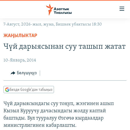
Линктер
Мазмунга
өтүңүз
7-Август, 2026-жыл, жума, Бишкек убактысы 18:30
Навигацияга
ЖАҢЫЛЫКТАР
өтүңүз
ЖАҢЫЛЫКТАР
КЫРГЫЗСТАН
Издөөгө
Чүй дарыясынан суу ташып жатат
салыңыз
ДҮЙНӨ
КЫРГЫЗСТАН
10-Январь, 2014
УКРАИНА
САЯСАТ
ДҮЙНӨ
АТАЙЫН ИЛИКТӨӨ
ЭКОНОМИКА
БОРБОР АЗИЯ
Бөлүшүңүз
ТВ ПРОГРАММАЛАР
МАДАНИЯТ
Бизди Google'дан табыңыз
ПОДКАСТ
БҮГҮН АЗАТТЫКТА
Чүй дарыясындагы суу тоңуп, жээгинен ашып
ӨЗГӨЧӨ ПИКИР
ЭКСПЕРТТЕР ТАЛДАЙТ
Кызыл Куруучу дачасындагы жолду каптай
БИЗ ЖАНА ДҮЙНӨ
баштады. Бул тууралуу Өзгөчө кырдаалдар
Русский
министрлигинен кабарлашты.
ДАНИСТЕ