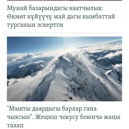
Мунай базарындагы каатчылык:
Өкмөт күйүүчү май дагы кымбаттай
турганын эскертти
"Мыкты даярдыгы барлар гана
чыксын". Жеңиш чокусу боюнча жаңы
талап