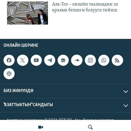
Ала-Тоо – онлайн таалимдин эл
аралык бешиги болууга тийиш
ОНЛАЙН ШЕРИНЕ
БИЗ ЖӨНҮНДӨ
"АЗАТТЫКТЫН" САНДЫГЫ
Азаттык үналгысы © 2026 RFE/RL, Inc. Бардык укуктар
корголгон.