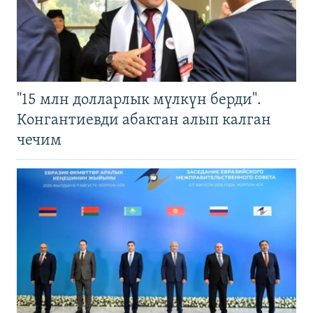
"15 млн долларлык мүлкүн берди".
Конгантиевди абактан алып калган
чечим