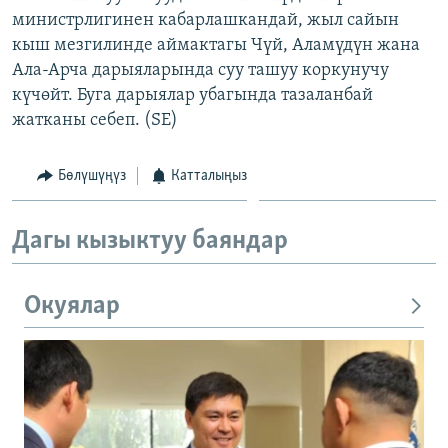
министрлигинен кабарлашкандай, жыл сайын
кыш мезгилинде аймактагы Чүй, Аламүдүн жана
Ала-Арча дарыяларында суу ташуу коркунучу
күчөйт. Буга дарыялар убагында тазаланбай
жатканы себеп. (SE)
Бөлүшүңүз
Катталыңыз
Дагы кызыктуу баяндар
Окуялар