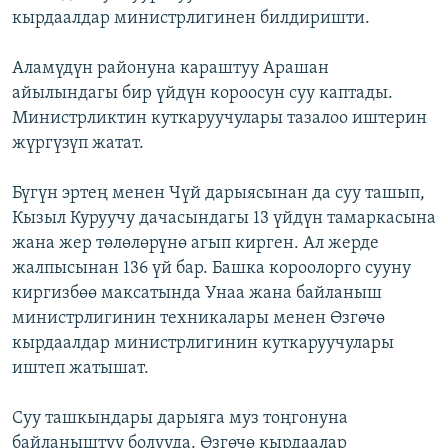
кырдаалдар министрлигинен билдиришти.
ОНЛАЙН ШЕРИНЕ
ЭЖЕ-СИҢДИЛЕР
АЗАТТЫК+
Аламүдүн районуна караштуу Арашан
ЫҢГАЙСЫЗ СУРООЛОР
айылындагы бир үйдүн короосун суу каптады.
Министрликтин куткаруучулары тазалоо иштерин
жүргүзүп жатат.
ЭЕ/АРнун бардык сайттары
Бүгүн эртең менен Чүй дарыясынан да суу ташып,
Кызыл Куруучу дачасындагы 13 үйдүн тамаркасына
жана жер төлөлөрүнө агып кирген. Ал жерде
жалпысынан 136 үй бар. Башка короолорго сууну
киргизбөө максатында Унаа жана байланыш
министрлигинин техникалары менен Өзгөчө
кырдаалдар министрлигинин куткаруучулары
иштеп жатышат.
Суу ташкындары дарыяга муз тоңгонуна
байланыштуу болууда. Өзгөчө кырдаалар