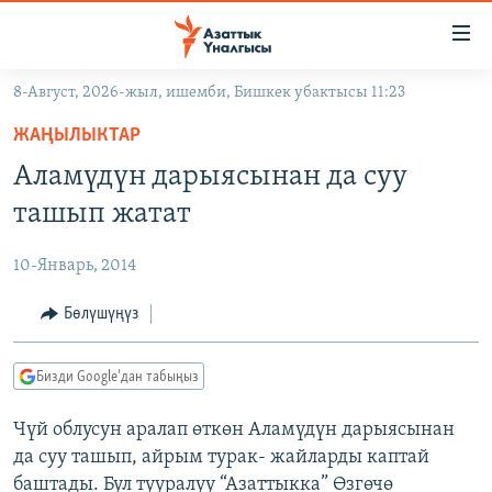
Линктер
Мазмунга
өтүңүз
8-Август, 2026-жыл, ишемби, Бишкек убактысы 11:23
Навигацияга
ЖАҢЫЛЫКТАР
өтүңүз
ЖАҢЫЛЫКТАР
КЫРГЫЗСТАН
Издөөгө
Аламүдүн дарыясынан да суу
салыңыз
ДҮЙНӨ
КЫРГЫЗСТАН
ташып жатат
УКРАИНА
САЯСАТ
ДҮЙНӨ
10-Январь, 2014
АТАЙЫН ИЛИКТӨӨ
ЭКОНОМИКА
БОРБОР АЗИЯ
ТВ ПРОГРАММАЛАР
Бөлүшүңүз
МАДАНИЯТ
ПОДКАСТ
БҮГҮН АЗАТТЫКТА
Бизди Google'дан табыңыз
ӨЗГӨЧӨ ПИКИР
ЭКСПЕРТТЕР ТАЛДАЙТ
Чүй облусун аралап өткөн Аламүдүн дарыясынан
БИЗ ЖАНА ДҮЙНӨ
Русский
да суу ташып, айрым турак- жайларды каптай
ДАНИСТЕ
баштады. Бул тууралуу “Азаттыкка” Өзгөчө