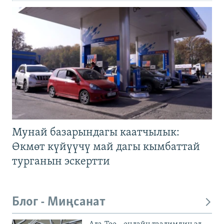
Мунай базарындагы каатчылык:
Өкмөт күйүүчү май дагы кымбаттай
турганын эскертти
Блог - Миңсанат