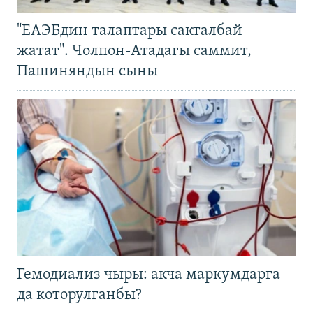
"ЕАЭБдин талаптары сакталбай
жатат". Чолпон-Атадагы саммит,
Пашиняндын сыны
Гемодиализ чыры: акча маркумдарга
да которулганбы?