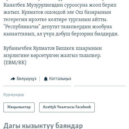
Канатбек Музурулиевдин суроосуна жооп берип
ОНЛАЙН ШЕРИНЕ
ЭЖЕ-СИҢДИЛЕР
жатып. Кулматов ошондой эле Ош базарынын
АЗАТТЫК+
тегерегин ирээтке келтире турганын айтты.
ЫҢГАЙСЫЗ СУРООЛОР
"Республикачы" депутат талапкердин жообуна
канааттанып, ал үчүн добуш берээрин билдирди.
ЭЕ/АРнун бардык сайттары
Кубанычбек Кулматов Бишкек шаарынын
мэрлигине көрсөтүлгөн жалгыз талапкер.
(EBM/RK)
Бөлүшүңүз
Катталыңыз
Куржундар
Жаңылыктар
Azattyk Үналгысы Facebook
Дагы кызыктуу баяндар