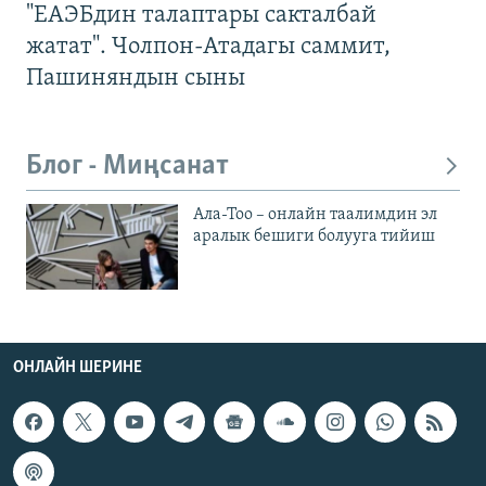
"ЕАЭБдин талаптары сакталбай
жатат". Чолпон-Атадагы саммит,
Пашиняндын сыны
Блог - Миңсанат
Ала-Тоо – онлайн таалимдин эл
аралык бешиги болууга тийиш
ОНЛАЙН ШЕРИНЕ