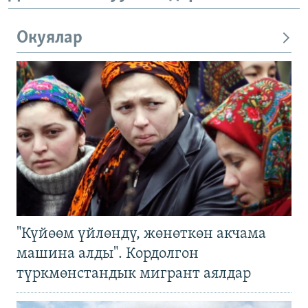
Окуялар
"Күйөөм үйлөндү, жөнөткөн акчама
машина алды". Кордолгон
түркмөнстандык мигрант аялдар