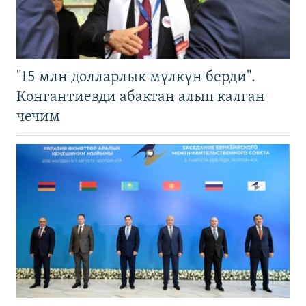
"15 млн долларлык мүлкүн берди".
Конгантиевди абактан алып калган
чечим