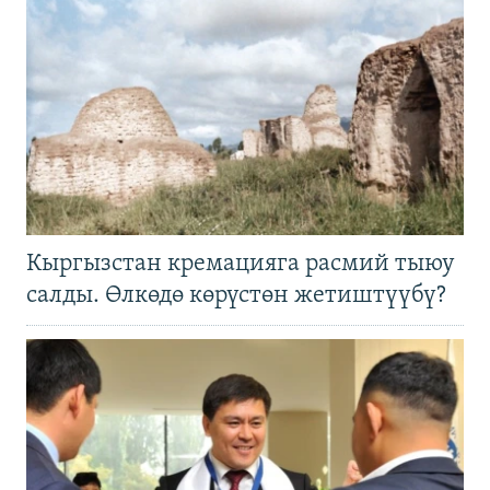
Кыргызстан кремацияга расмий тыюу
салды. Өлкөдө көрүстөн жетиштүүбү?