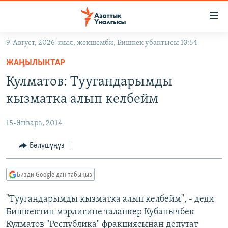
Линктер
Мазмунга
өтүңүз
9-Август, 2026-жыл, жекшемби, Бишкек убактысы 13:54
Навигацияга
ЖАҢЫЛЫКТАР
өтүңүз
ЖАҢЫЛЫКТАР
КЫРГЫЗСТАН
Издөөгө
Кулматов: Туугандарымды
салыңыз
ДҮЙНӨ
КЫРГЫЗСТАН
кызматка алып келбейм
УКРАИНА
САЯСАТ
ДҮЙНӨ
15-Январь, 2014
АТАЙЫН ИЛИКТӨӨ
ЭКОНОМИКА
БОРБОР АЗИЯ
ТВ ПРОГРАММАЛАР
Бөлүшүңүз
МАДАНИЯТ
ПОДКАСТ
БҮГҮН АЗАТТЫКТА
Бизди Google'дан табыңыз
ӨЗГӨЧӨ ПИКИР
ЭКСПЕРТТЕР ТАЛДАЙТ
"Туугандарымды кызматка алып келбейм", - деди
БИЗ ЖАНА ДҮЙНӨ
Русский
Бишкектин мэрлигине талапкер Кубанычбек
ДАНИСТЕ
Кулматов "Республика" фракциясынан депутат