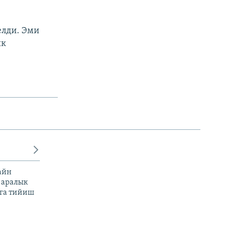
елди. Эми
ык
айн
 аралык
га тийиш