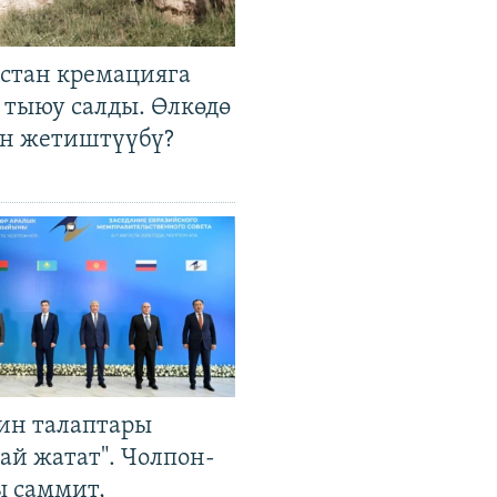
стан кремацияга
 тыюу салды. Өлкөдө
өн жетиштүүбү?
ин талаптары
ай жатат". Чолпон-
ы саммит,