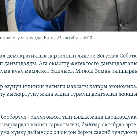
нөктүгү учурунда, Брно, 24-октябрь, 2013
ал-демократиялык партиянын лидери Богуслав Соботк
п дайындалды. Ага өкмөттү жетектөөгө дайындалган
жума күнү мамлекет башчысы Милош Земан тапшырд
 өзүнүн ишинин негизги максаты катары экономикал
ту кыскартууну жана элдин турмуш деңгээлин жакш
 борборчул - оңчул өкмөт тыңчылык жана паракордукк
чырлардан кийин таркатылып, былтыр октябрда эрте
Жума күнкү дайындоо ошондон берки саясий туңгуюкт