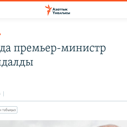
Р
да премьер-министр
ндалды
з
ан табыңыз