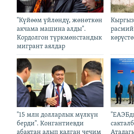
"Күйөөм үйлөндү, жөнөткөн
Кыргыз
акчама машина алды".
расмий
Кордолгон түркмөнстандык
көрүст
мигрант аялдар
"15 млн долларлык мүлкүн
"ЕАЭБд
берди". Конгантиевди
сакталб
абактан алып калган чечим
Атадаг