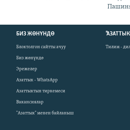
Пашин
БИЗ ЖӨНҮНДӨ
"АЗАТТЫ
Блоктолгон сайтты ачуу
Тилим - ди
Биз жөнүндө
Русский
Эрежелер
Азаттык - WhatsApp
ОНЛАЙН ШЕРИНЕ
Азаттыктын тиркемеси
Вакансиялар
"Азаттык" менен байланыш
ЭЕ/АРнун бардык сайттары