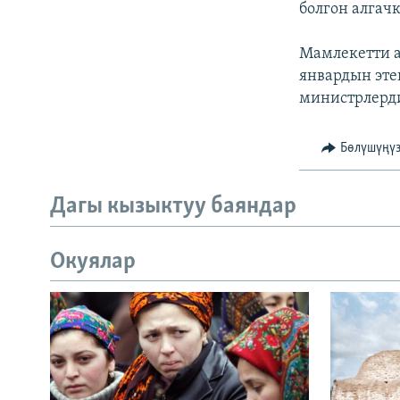
болгон алгачк
Мамлекетти 
январдын эте
министрлерд
Бөлүшүңү
Дагы кызыктуу баяндар
Окуялар