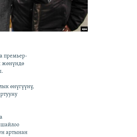
а премьер-
ы жөнүндө
ы.
ык өнүгүүнү,
ыртууну
а
 шайлоо
ун артынан