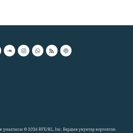
к үналгысы © 2026 RFE/RL, Inc. Бардык укуктар корголгон.