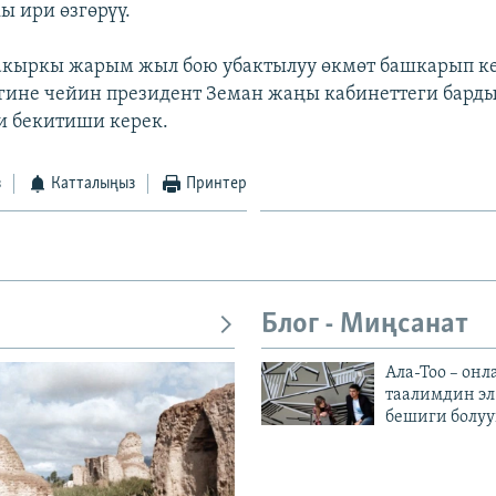
ы ири өзгөрүү.
акыркы жарым жыл бою убактылуу өкмөт башкарып к
гине чейин президент Земан жаңы кабинеттеги бард
и бекитиши керек.
з
Катталыңыз
Принтер
Блог - Миңсанат
Ала-Тоо – онл
таалимдин эл
бешиги болуу