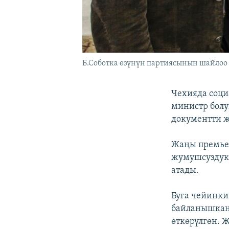
Б.Соботка өзүнүн партиясынын шайлоо ө
Чехияда соци
министр болу
документти 
Жаңы премьер
жумушсуздук
атады.
Буга чейинки
байланышкан 
өткөрүлгөн. 