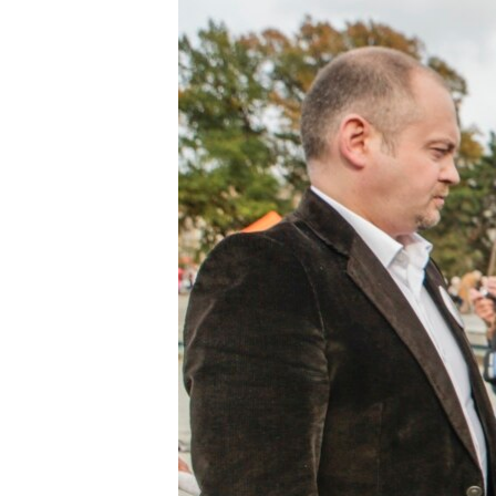
ЭЖЕ-СИҢДИЛЕР
АЗАТТЫК+
ЫҢГАЙСЫЗ СУРООЛОР