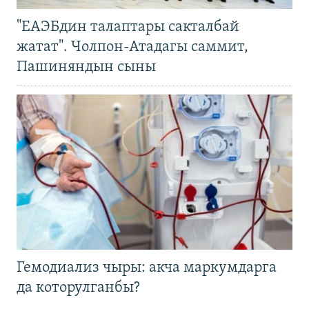
"ЕАЭБдин талаптары сакталбай
жатат". Чолпон-Атадагы саммит,
Пашиняндын сыны
Гемодиализ чыры: акча маркумдарга
да которулганбы?