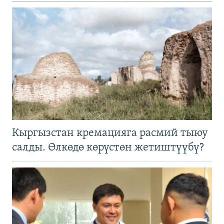
Кыргызстан кремацияга расмий тыюу
салды. Өлкөдө көрүстөн жетиштүүбү?