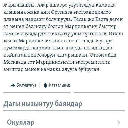
жарыялашты. Алар ашкере улутчулдун камакка
ОНЛАЙН ШЕРИНЕ
ЭЖЕ-СИҢДИЛЕР
алышына жана аны Орусияга экстрадициялоо
АЗАТТЫК+
планына нааразы болушууда. Тесак же Балта деген
ЫҢГАЙСЫЗ СУРООЛОР
ат менен белгилүү болгон Марцинкевич былтыр
гомосексуалдарды жектөөчү уюм түзгөн эле. Өткөн
жылы Марцинкевич жана анын жолдоочулары
ЭЕ/АРнун бардык сайттары
кумсаларды кармап алып, аларды шылдыңдап,
кыйнаган видеолорун чыгарышкан. Өткөн айда
Москвада сот Марцинкевичти экстремисттик
айыптар менен камакка алууга буйруган.
Бөлүшүңүз
Катталыңыз
Дагы кызыктуу баяндар
Окуялар