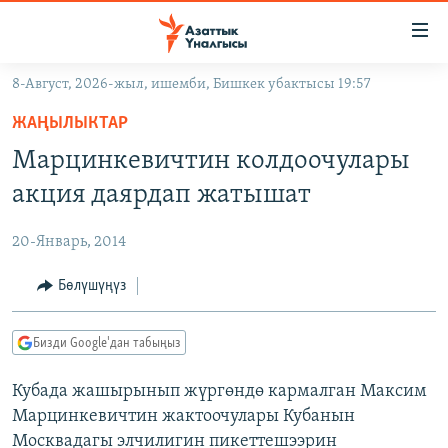
Линктер
Мазмунга
өтүңүз
8-Август, 2026-жыл, ишемби, Бишкек убактысы 19:57
Навигацияга
ЖАҢЫЛЫКТАР
өтүңүз
ЖАҢЫЛЫКТАР
КЫРГЫЗСТАН
Издөөгө
Maрцинкевичтин колдоочулары
салыңыз
ДҮЙНӨ
КЫРГЫЗСТАН
акция даярдап жатышат
УКРАИНА
САЯСАТ
ДҮЙНӨ
20-Январь, 2014
АТАЙЫН ИЛИКТӨӨ
ЭКОНОМИКА
БОРБОР АЗИЯ
ТВ ПРОГРАММАЛАР
Бөлүшүңүз
МАДАНИЯТ
ПОДКАСТ
БҮГҮН АЗАТТЫКТА
Бизди Google'дан табыңыз
ӨЗГӨЧӨ ПИКИР
ЭКСПЕРТТЕР ТАЛДАЙТ
Кубада жашырынып жүргөндө кармалган Максим
БИЗ ЖАНА ДҮЙНӨ
Русский
Марцинкевичтин жактоочулары Кубанын
ДАНИСТЕ
Москвадагы элчилигин пикеттешээрин