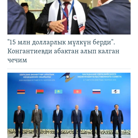
"15 млн долларлык мүлкүн берди".
Конгантиевди абактан алып калган
чечим