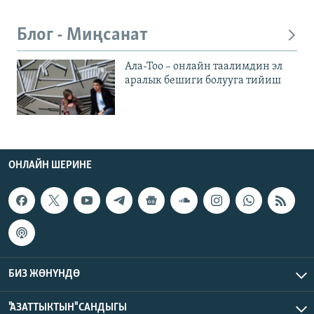
Блог - Миңсанат
Ала-Тоо – онлайн таалимдин эл
аралык бешиги болууга тийиш
ОНЛАЙН ШЕРИНЕ
БИЗ ЖӨНҮНДӨ
"АЗАТТЫКТЫН" САНДЫГЫ