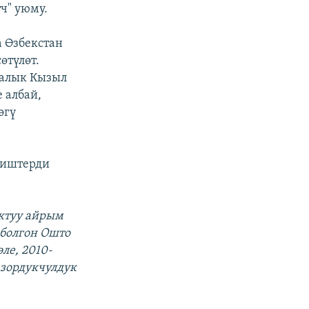
тч" уюму.
 Өзбекстан
өтүлөт.
ралык Кызыл
 албай,
өгү
 иштерди
яктуу айрым
 болгон Ошто
ле, 2010-
 зордукчулдук