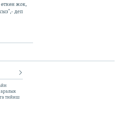
 өткөн жок,
сыз",- деп
айн
 аралык
га тийиш