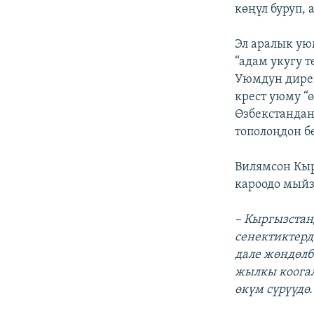
ЭЖЕ-СИҢДИЛЕР
көңүл буруп, 
АЗАТТЫК+
Эл аралык у
ЫҢГАЙСЫЗ СУРООЛОР
“адам укугу 
Уюмдун дире
крест уюму “
Өзбекстандан
тополоңдон б
Вилямсон Кы
кароодо мыйз
– Кыргызстан
сенектиктерд
дале жөндөлб
жылкы коогал
өкүм сүрүүдө.