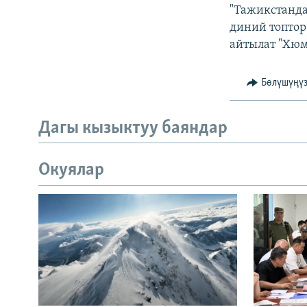
"Тажикстанда
диний топтор 
айтылат "Хюм
Бөлүшүңү
Дагы кызыктуу баяндар
Окуялар