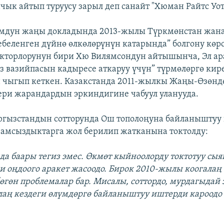
ачык айтып туруусу зарыл деп санайт "Хюман Райтс Уо
юмдун жаңы докладында 2013-жылы Түркмөнстан жана
тебеленген дүйнө өлкөлөрүнүн катарында” болгону көрс
кторлорунун бири Хю Вилямсондун айтышынча, Эл а
өз вазийпасын кадыресе аткаруу үчүн” түрмөлөргө кире
 чыгып кеткен. Казакстанда 2011-жылкы Жаңы-Өзөнд
ери жарандардын эркиндигине чабуул уланууда.
ргызстандын сотторунда Ош тополоңуна байланыштуу
амсыздыктарга жол берилип жатканына токтолду:
да баары тегиз эмес. Өкмөт кыйноолорду токтотуу сы
и оңдоого аракет жасоодо. Бирок 2010-жылы коогалаң
өгөн проблемалар бар. Мисалы, соттордо, мурдагыдай э
аң кездеги өлүмдөргө байланыштуу иштерди кароодо