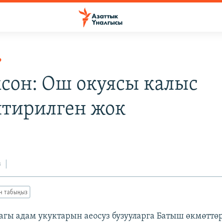
Р
сон: Ош окуясы калыс
тирилген жок
з
ан табыңыз
агы адам укуктарын аеосуз бузууларга Батыш өкмөттөр