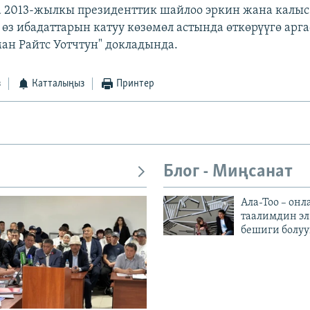
 2013-жылкы президенттик шайлоо эркин жана калыс
өз ибадаттарын катуу көзөмөл астында өткөрүүгө арга
ан Райтс Уотчтун" докладында.
з
Катталыңыз
Принтер
Блог - Миңсанат
Ала-Тоо – онл
таалимдин эл
бешиги болуу