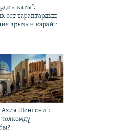
рдин каты":
к сот тараптардын
ция арызын карайт
р Азия Шенгени":
 чөлкөмдү
бы?