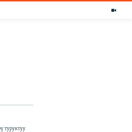
ү туруктуу