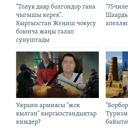
"Толук даяр болгондор гана
"75чиле
чыгышы керек".
Шаарды
Кыргызстан Жеңиш чокусу
апелля
боюнча жаңы талап
сунуштады
Украин армиясы "жок
"Борбо
кылган" кыргызстандыктар
Туризм
кимдер?
байыта