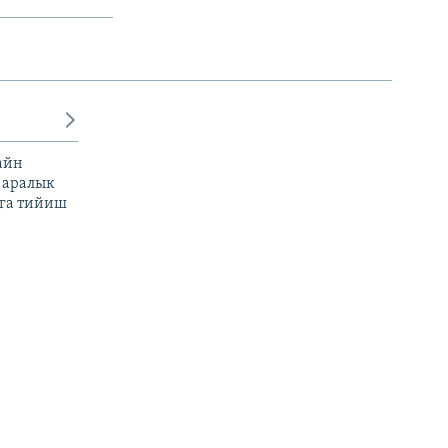
айн
 аралык
га тийиш