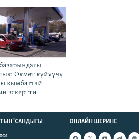
базарындагы
лык: Өкмөт күйүүчү
гы кымбаттай
ын эскертти
КТЫН" САНДЫГЫ
ОНЛАЙН ШЕРИНЕ
лим