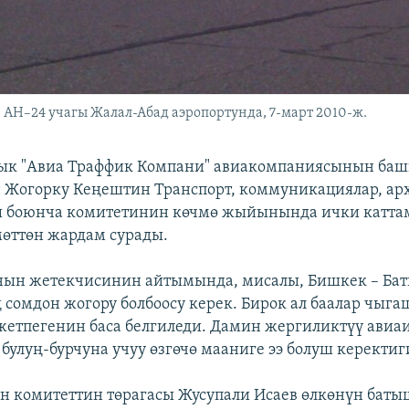
АН–24 учагы Жалал-Абад аэропортунда, 7-март 2010-ж.
ык "Авиа Траффик Компани" авиакомпаниясынын баш
Жогорку Кеңештин Транспорт, коммуникациялар, ар
ш боюнча комитетинин көчмө жыйынында ички катт
мөттөн жардам сурады.
ын жетекчисинин айтымында, мисалы, Бишкек – Бат
 сомдон жогору болбоосу керек. Бирок ал баалар чыг
жетпегенин баса белгиледи. Дамин жергиликтүү ави
булуң-бурчуна учуу өзгөчө мааниге ээ болуш керектиг
ан комитеттин төрагасы Жусупали Исаев өлкөнүн бат