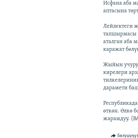
Исфана аба м
аптасына төрт
Лейлектеги ж
тапшырмасы ө
аталган аба 
каражат бөлү
Жыйын учуру
кирелери арз
тилкелерини
дарамети баш
Республикада
өткөн. Өлкө 
жарамдуу. (B
Бөлүшүңү