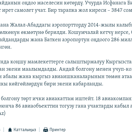
айданын оңдоо маселесин көтөрдү. Учурда Исфанага 
 ирет самолет учат. Бир тарапка жол киреси – 3847 сом
ана Жалал-Абаддагы аэропортторду 2014-жылы калыб
лкөнүн өкмөтүнө берилди. Кошумчалай кетчү нерсе,
майдандарды жана Баткен аэропортун оңдоого 286 мил
нгөн.
нда коңшу мамлекеттерге салыштырмалуу Кыргызста
ан экени маалымдалды. Андай болгону менен учуп-ко
н абалы жана кыргыз авиаишканаларынын төмөн ата
кы көйгөйлөрдүн бири экени кабарланды.
 болгону төрт ички авиакаттам иштейт. 18 авиакомпан
боюнча 86 авиаобъекттин тогузу гана учактарды кабыл 
Az)
з
Катталыңыз
Принтер