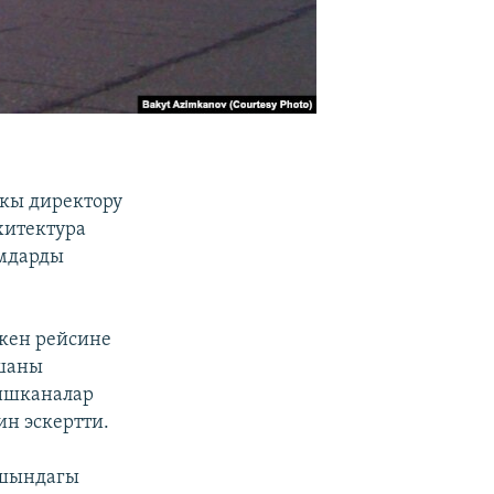
кы директору
хитектура
амдарды
кен рейсине
ашаны
аишканалар
ин эскертти.
ышындагы