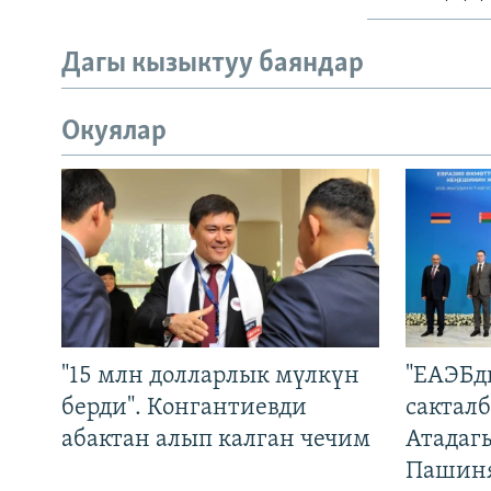
Дагы кызыктуу баяндар
Окуялар
"15 млн долларлык мүлкүн
"ЕАЭБд
берди". Конгантиевди
сакталб
абактан алып калган чечим
Атадаг
Пашин