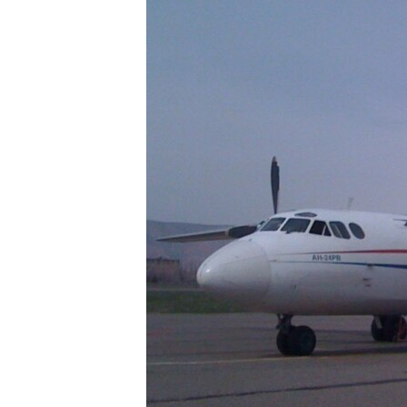
ЭЖЕ-СИҢДИЛЕР
АЗАТТЫК+
ЫҢГАЙСЫЗ СУРООЛОР