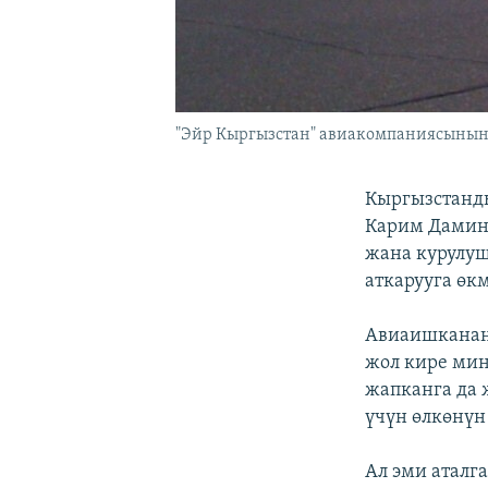
"Эйр Кыргызстан" авиакомпаниясынын 
Кыргызстанд
Карим Дамин 
жана курулу
аткарууга өк
Авиаишканан
жол кире миң
жапканга да 
үчүн өлкөнүн 
Ал эми аталг