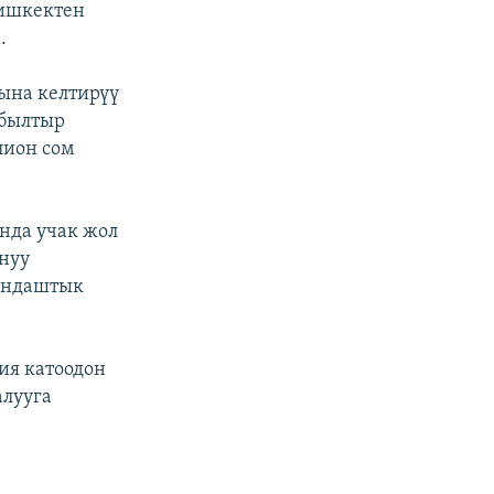
Бишкектен
.
ына келтирүү
 былтыр
лион сом
нда учак жол
нуу
андаштык
ия катоодон
алууга