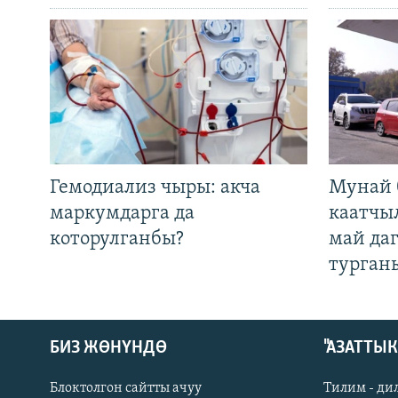
Гемодиализ чыры: акча
Мунай 
маркумдарга да
каатчы
которулганбы?
май да
турган
БИЗ ЖӨНҮНДӨ
"АЗАТТЫ
Блоктолгон сайтты ачуу
Тилим - ди