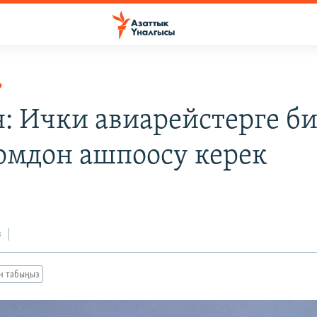
Р
: Ички авиарейстерге би
омдон ашпоосу керек
з
ан табыңыз