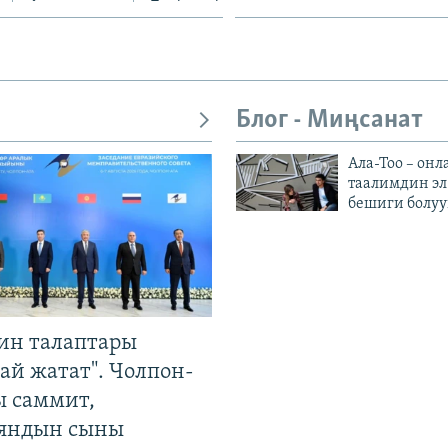
Блог - Миңсанат
Ала-Тоо – онл
таалимдин эл
бешиги болуу
ин талаптары
ай жатат". Чолпон-
ы саммит,
яндын сыны