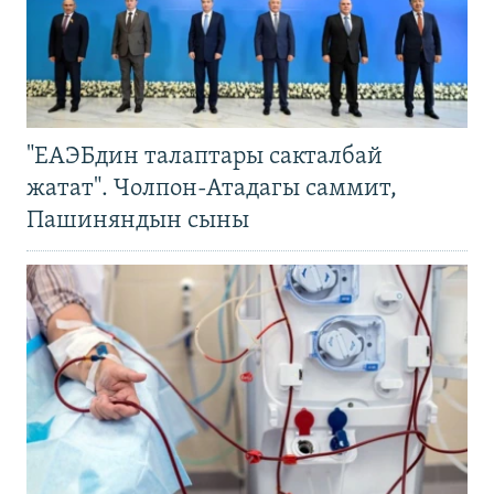
"ЕАЭБдин талаптары сакталбай
жатат". Чолпон-Атадагы саммит,
Пашиняндын сыны