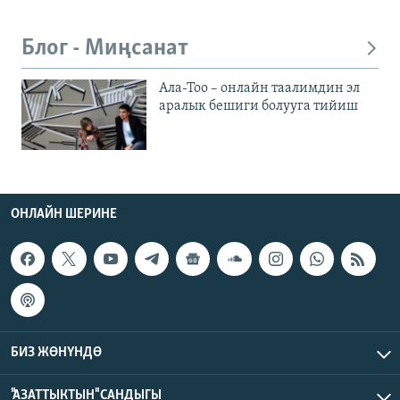
Блог - Миңсанат
Ала-Тоо – онлайн таалимдин эл
аралык бешиги болууга тийиш
ОНЛАЙН ШЕРИНЕ
БИЗ ЖӨНҮНДӨ
"АЗАТТЫКТЫН" САНДЫГЫ