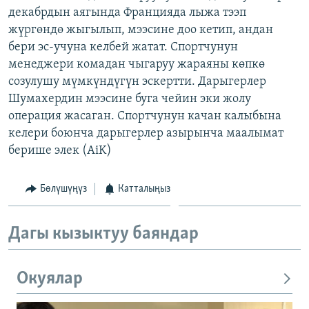
декабрдын аягында Францияда лыжа тээп
ОНЛАЙН ШЕРИНЕ
ЭЖЕ-СИҢДИЛЕР
жүргөндө жыгылып, мээсине доо кетип, андан
АЗАТТЫК+
бери эс-учуна келбей жатат. Спортчунун
ЫҢГАЙСЫЗ СУРООЛОР
менеджери комадан чыгаруу жараяны көпкө
созулушу мүмкүндүгүн эскертти. Дарыгерлер
Шумахердин мээсине буга чейин эки жолу
ЭЕ/АРнун бардык сайттары
операция жасаган. Спортчунун качан калыбына
келери боюнча дарыгерлер азырынча маалымат
берише элек (AiK)
Бөлүшүңүз
Катталыңыз
Дагы кызыктуу баяндар
Окуялар