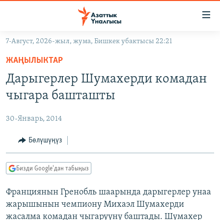
Линктер
Мазмунга
өтүңүз
7-Август, 2026-жыл, жума, Бишкек убактысы 22:21
Навигацияга
ЖАҢЫЛЫКТАР
өтүңүз
ЖАҢЫЛЫКТАР
КЫРГЫЗСТАН
Издөөгө
Дарыгерлер Шумахерди комадан
салыңыз
ДҮЙНӨ
КЫРГЫЗСТАН
чыгара башташты
УКРАИНА
САЯСАТ
ДҮЙНӨ
30-Январь, 2014
АТАЙЫН ИЛИКТӨӨ
ЭКОНОМИКА
БОРБОР АЗИЯ
ТВ ПРОГРАММАЛАР
Бөлүшүңүз
МАДАНИЯТ
ПОДКАСТ
БҮГҮН АЗАТТЫКТА
Бизди Google'дан табыңыз
ӨЗГӨЧӨ ПИКИР
ЭКСПЕРТТЕР ТАЛДАЙТ
Франциянын Гренобль шаарында дарыгерлер унаа
БИЗ ЖАНА ДҮЙНӨ
Русский
жарышынын чемпиону Михаэл Шумахерди
ДАНИСТЕ
жасалма комадан чыгарууну баштады. Шумахер