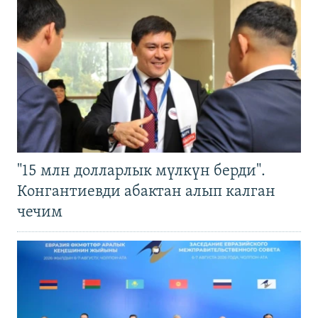
"15 млн долларлык мүлкүн берди".
Конгантиевди абактан алып калган
чечим