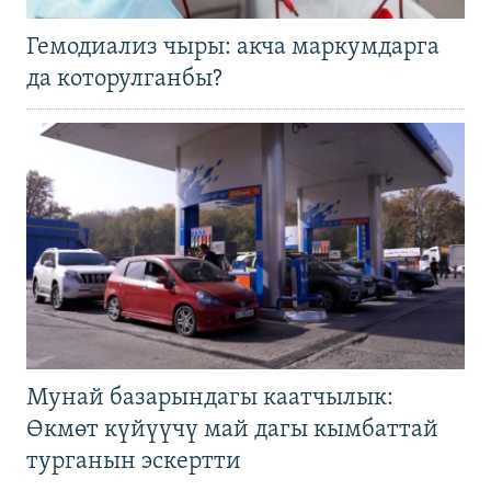
Гемодиализ чыры: акча маркумдарга
да которулганбы?
Мунай базарындагы каатчылык:
Өкмөт күйүүчү май дагы кымбаттай
турганын эскертти