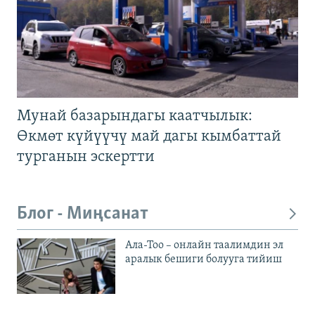
Мунай базарындагы каатчылык:
Өкмөт күйүүчү май дагы кымбаттай
турганын эскертти
Блог - Миңсанат
Ала-Тоо – онлайн таалимдин эл
аралык бешиги болууга тийиш