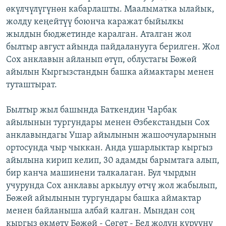
өкүлчүлүгүнөн кабарлашты. Маалыматка ылайык,
ОНЛАЙН ШЕРИНЕ
ЭЖЕ-СИҢДИЛЕР
жолду кеңейтүү боюнча каражат быйылкы
АЗАТТЫК+
жылдын бюджетинде каралган. Аталган жол
ЫҢГАЙСЫЗ СУРООЛОР
былтыр август айында пайдаланууга берилген. Жол
Сох анклавын айланып өтүп, облустагы Бөжөй
айылын Кыргызстандын башка аймактары менен
ЭЕ/АРнун бардык сайттары
туташтырат.
Былтыр жыл башында Баткендин Чарбак
айылынын тургундары менен Өзбекстандын Сох
анклавындагы Ушар айылынын жашоочуларынын
ортосунда чыр чыккан. Анда ушарлыктар кыргыз
айылына кирип келип, 30 адамды барымтага алып,
бир канча машинени талкалаган. Бул чырдын
учурунда Сох анклавы аркылуу өтчү жол жабылып,
Бөжөй айылынын тургундары башка аймактар
менен байланыша албай калган. Мындан соң
кыргыз өкмөтү Бөжөй - Сөгөт - Бел жолун курууну