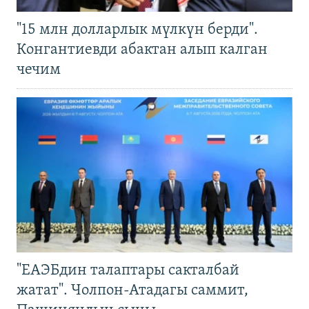
"15 млн долларлык мүлкүн берди".
Конгантиевди абактан алып калган
чечим
"ЕАЭБдин талаптары сакталбай
жатат". Чолпон-Атадагы саммит,