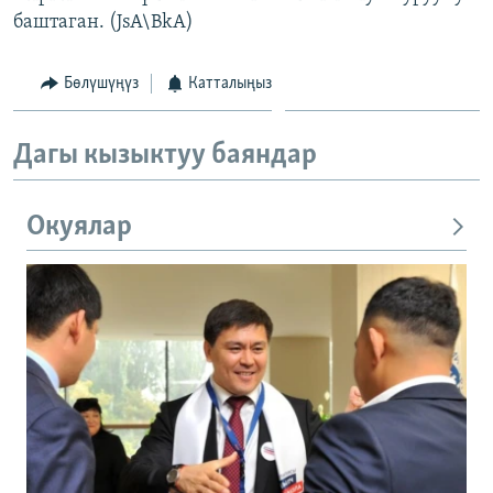
баштаган. (JsA\BkA)
Бөлүшүңүз
Катталыңыз
Дагы кызыктуу баяндар
Окуялар