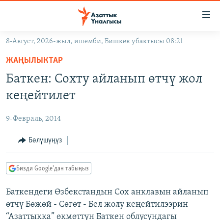
Линктер
Мазмунга
өтүңүз
8-Август, 2026-жыл, ишемби, Бишкек убактысы 08:21
Навигацияга
ЖАҢЫЛЫКТАР
өтүңүз
ЖАҢЫЛЫКТАР
КЫРГЫЗСТАН
Издөөгө
Баткен: Сохту айланып өтчү жол
салыңыз
ДҮЙНӨ
КЫРГЫЗСТАН
кеңейтилет
УКРАИНА
САЯСАТ
ДҮЙНӨ
9-Февраль, 2014
АТАЙЫН ИЛИКТӨӨ
ЭКОНОМИКА
БОРБОР АЗИЯ
ТВ ПРОГРАММАЛАР
Бөлүшүңүз
МАДАНИЯТ
ПОДКАСТ
БҮГҮН АЗАТТЫКТА
Бизди Google'дан табыңыз
ӨЗГӨЧӨ ПИКИР
ЭКСПЕРТТЕР ТАЛДАЙТ
Баткендеги Өзбекстандын Сох анклавын айланып
БИЗ ЖАНА ДҮЙНӨ
Русский
өтчү Бөжөй - Сөгөт - Бел жолу кеңейтилээрин
ДАНИСТЕ
“Азаттыкка” өкмөттүн Баткен облусундагы