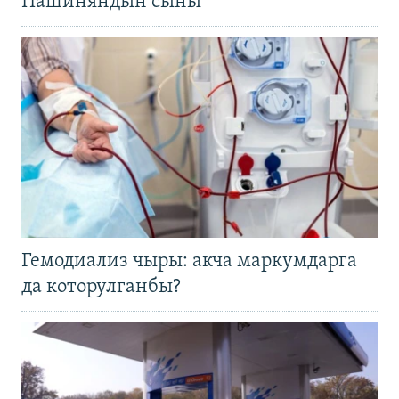
Пашиняндын сыны
Гемодиализ чыры: акча маркумдарга
да которулганбы?