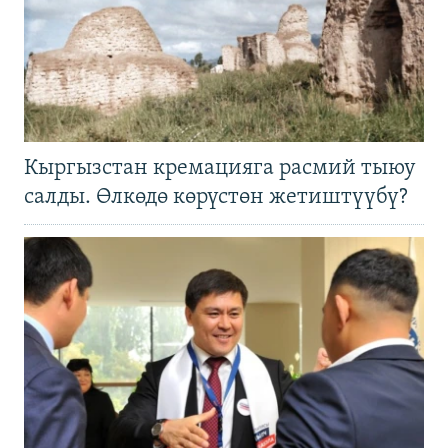
Кыргызстан кремацияга расмий тыюу
салды. Өлкөдө көрүстөн жетиштүүбү?