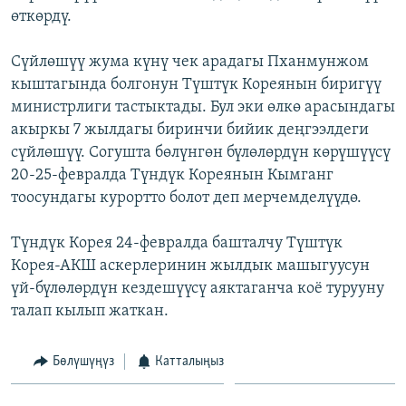
өткөрдү.
ОНЛАЙН ШЕРИНЕ
ЭЖЕ-СИҢДИЛЕР
АЗАТТЫК+
Сүйлөшүү жума күнү чек арадагы Пханмунжом
ЫҢГАЙСЫЗ СУРООЛОР
кыштагында болгонун Түштүк Кореянын биригүү
министрлиги тастыктады. Бул эки өлкө арасындагы
акыркы 7 жылдагы биринчи бийик деңгээлдеги
ЭЕ/АРнун бардык сайттары
сүйлөшүү. Согушта бөлүнгөн бүлөлөрдүн көрүшүүсү
20-25-февралда Түндүк Кореянын Кымганг
тоосундагы курортто болот деп мерчемделүүдө.
Түндүк Корея 24-февралда башталчу Түштүк
Корея-АКШ аскерлеринин жылдык машыгуусун
үй-бүлөлөрдүн кездешүүсү аяктаганча коё турууну
талап кылып жаткан.
Бөлүшүңүз
Катталыңыз