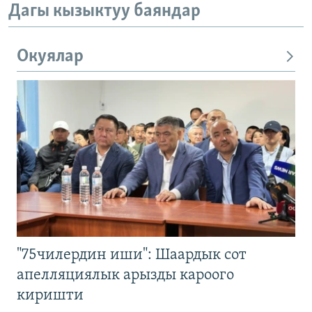
Дагы кызыктуу баяндар
Окуялар
"75чилердин иши": Шаардык сот
апелляциялык арызды кароого
киришти