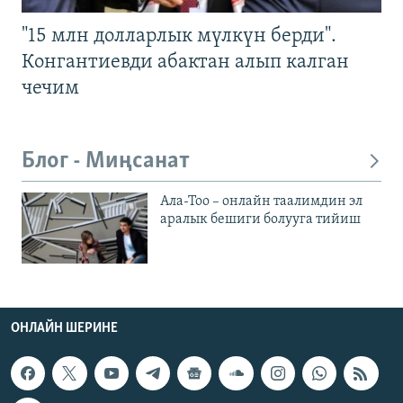
"15 млн долларлык мүлкүн берди".
Конгантиевди абактан алып калган
чечим
Блог - Миңсанат
Ала-Тоо – онлайн таалимдин эл
аралык бешиги болууга тийиш
ОНЛАЙН ШЕРИНЕ