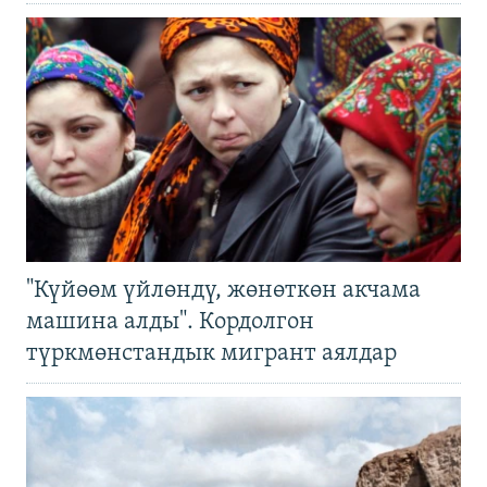
"Күйөөм үйлөндү, жөнөткөн акчама
машина алды". Кордолгон
түркмөнстандык мигрант аялдар