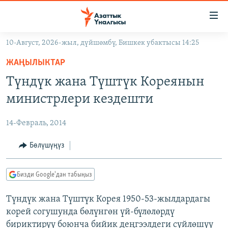
Линктер
Мазмунга
өтүңүз
10-Август, 2026-жыл, дүйшөмбү, Бишкек убактысы 14:25
Навигацияга
ЖАҢЫЛЫКТАР
өтүңүз
ЖАҢЫЛЫКТАР
КЫРГЫЗСТАН
Издөөгө
Түндүк жана Түштүк Кореянын
салыңыз
ДҮЙНӨ
КЫРГЫЗСТАН
министрлери кездешти
УКРАИНА
САЯСАТ
ДҮЙНӨ
14-Февраль, 2014
АТАЙЫН ИЛИКТӨӨ
ЭКОНОМИКА
БОРБОР АЗИЯ
ТВ ПРОГРАММАЛАР
Бөлүшүңүз
МАДАНИЯТ
ПОДКАСТ
БҮГҮН АЗАТТЫКТА
Бизди Google'дан табыңыз
ӨЗГӨЧӨ ПИКИР
ЭКСПЕРТТЕР ТАЛДАЙТ
Түндүк жана Түштүк Корея 1950-53-жылдардагы
БИЗ ЖАНА ДҮЙНӨ
Русский
корей согушунда бөлүнгөн үй-бүлөлөрдү
ДАНИСТЕ
бириктирүү боюнча бийик деңгээлдеги сүйлөшүү