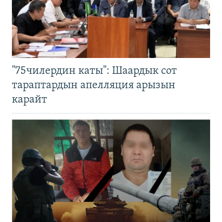
"75чилердин каты": Шаардык сот
тараптардын апелляция арызын
карайт