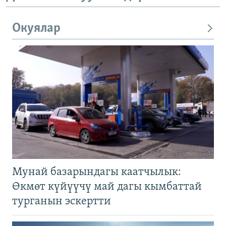
Окуялар
Мунай базарындагы каатчылык:
Өкмөт күйүүчү май дагы кымбаттай
турганын эскертти