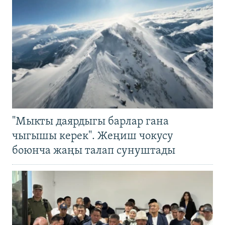
"Мыкты даярдыгы барлар гана
чыгышы керек". Жеңиш чокусу
боюнча жаңы талап сунуштады