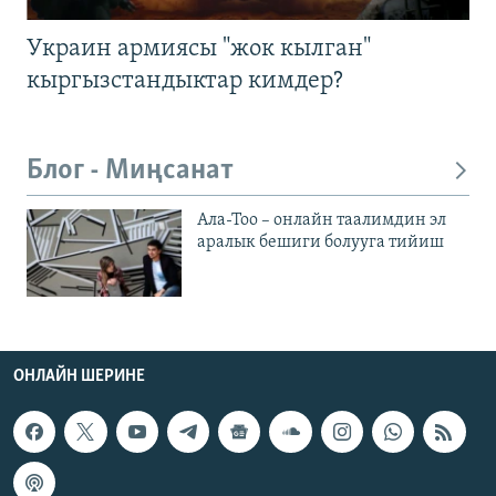
Украин армиясы "жок кылган"
кыргызстандыктар кимдер?
Блог - Миңсанат
Ала-Тоо – онлайн таалимдин эл
аралык бешиги болууга тийиш
ОНЛАЙН ШЕРИНЕ