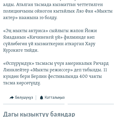
алды. Аталган тасмада кызматтан четтетилген
ОНЛАЙН ШЕРИНЕ
ЭЖЕ-СИҢДИЛЕР
полициячыны ойногон кытайлык Ляо Фан «Мыкты
АЗАТТЫК+
актер» наамына ээ болду.
ЫҢГАЙСЫЗ СУРООЛОР
«Эң мыкты актриса» сыйлыгы жапон Йожи
Ямаданын «Кичинекей үй» филминде көп
ЭЕ/АРнун бардык сайттары
сүйлөбөгөн үй кызматкерин аткарган Хару
Курокиге тийди.
«Өспүрүмдүк» тасмасы үчүн америкалык Ричард
Линклейтер «Мыкты режиссер» деп табылды. 11
күндөн бери Берлин фестивалында 400 чакты
тасма көрсөтүлдү.
Бөлүшүңүз
Катталыңыз
Дагы кызыктуу баяндар