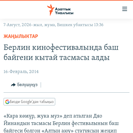
Линктер
Мазмунга
өтүңүз
7-Август, 2026-жыл, жума, Бишкек убактысы 13:36
Навигацияга
ЖАҢЫЛЫКТАР
өтүңүз
ЖАҢЫЛЫКТАР
КЫРГЫЗСТАН
Издөөгө
Берлин кинофестивалында баш
салыңыз
ДҮЙНӨ
КЫРГЫЗСТАН
байгени кытай тасмасы алды
УКРАИНА
САЯСАТ
ДҮЙНӨ
16-Февраль, 2014
АТАЙЫН ИЛИКТӨӨ
ЭКОНОМИКА
БОРБОР АЗИЯ
ТВ ПРОГРАММАЛАР
Бөлүшүңүз
МАДАНИЯТ
ПОДКАСТ
БҮГҮН АЗАТТЫКТА
Бизди Google'дан табыңыз
ӨЗГӨЧӨ ПИКИР
ЭКСПЕРТТЕР ТАЛДАЙТ
«Кара көмүр, жука муз» деп аталган Дяо
БИЗ ЖАНА ДҮЙНӨ
Русский
Йинандын тасмасы Берлин фестивалынын баш
ДАНИСТЕ
байгеси болгон «Алтын аюу» статуясын жеңип