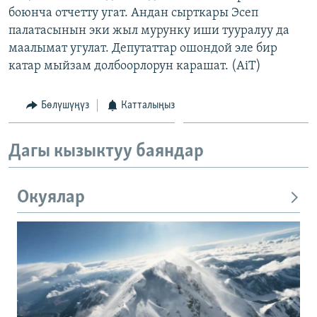
боюнча отчетту угат. Андан сырткары Эсеп
ОНЛАЙН ШЕРИНЕ
ЭЖЕ-СИҢДИЛЕР
палатасынын эки жыл мурунку иши тууралуу да
АЗАТТЫК+
маалымат угулат. Депутаттар ошондой эле бир
ЫҢГАЙСЫЗ СУРООЛОР
катар мыйзам долбоорлорун карашат. (AiT)
Бөлүшүңүз
Катталыңыз
ЭЕ/АРнун бардык сайттары
Дагы кызыктуу баяндар
Окуялар