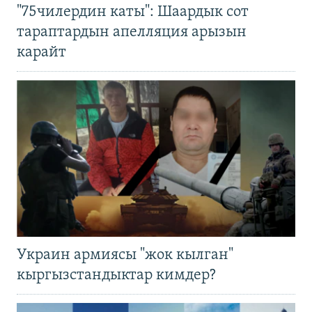
"75чилердин каты": Шаардык сот
тараптардын апелляция арызын
карайт
Украин армиясы "жок кылган"
кыргызстандыктар кимдер?