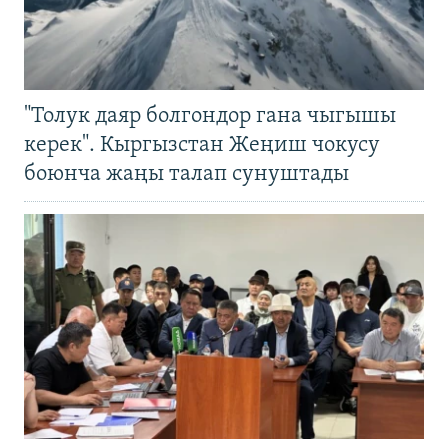
"Толук даяр болгондор гана чыгышы
керек". Кыргызстан Жеңиш чокусу
боюнча жаңы талап сунуштады