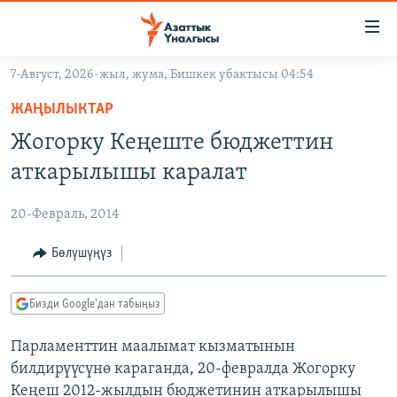
Линктер
Мазмунга
өтүңүз
7-Август, 2026-жыл, жума, Бишкек убактысы 04:54
Навигацияга
ЖАҢЫЛЫКТАР
өтүңүз
ЖАҢЫЛЫКТАР
КЫРГЫЗСТАН
Издөөгө
Жогорку Кеңеште бюджеттин
салыңыз
ДҮЙНӨ
КЫРГЫЗСТАН
аткарылышы каралат
УКРАИНА
САЯСАТ
ДҮЙНӨ
20-Февраль, 2014
АТАЙЫН ИЛИКТӨӨ
ЭКОНОМИКА
БОРБОР АЗИЯ
ТВ ПРОГРАММАЛАР
Бөлүшүңүз
МАДАНИЯТ
ПОДКАСТ
БҮГҮН АЗАТТЫКТА
Бизди Google'дан табыңыз
ӨЗГӨЧӨ ПИКИР
ЭКСПЕРТТЕР ТАЛДАЙТ
Парламенттин маалымат кызматынын
БИЗ ЖАНА ДҮЙНӨ
Русский
билдирүүсүнө караганда, 20-февралда Жогорку
ДАНИСТЕ
Кеңеш 2012-жылдын бюджетинин аткарылышы