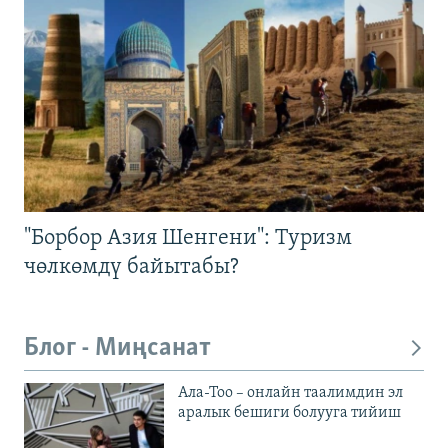
"Борбор Азия Шенгени": Туризм
чөлкөмдү байытабы?
Блог - Миңсанат
Ала-Тоо – онлайн таалимдин эл
аралык бешиги болууга тийиш