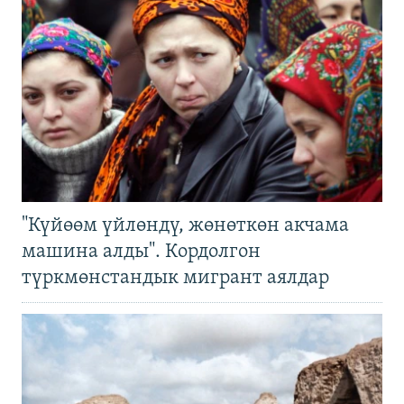
"Күйөөм үйлөндү, жөнөткөн акчама
машина алды". Кордолгон
түркмөнстандык мигрант аялдар