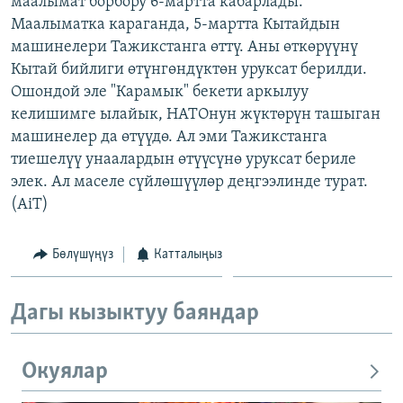
маалымат борбору 6-мартта кабарлады.
ОНЛАЙН ШЕРИНЕ
ЭЖЕ-СИҢДИЛЕР
Маалыматка караганда, 5-мартта Кытайдын
машинелери Тажикстанга өттү. Аны өткөрүүнү
АЗАТТЫК+
Кытай бийлиги өтүнгөндүктөн уруксат берилди.
ЫҢГАЙСЫЗ СУРООЛОР
Ошондой эле "Карамык" бекети аркылуу
келишимге ылайык, НАТОнун жүктөрүн ташыган
машинелер да өтүүдө. Ал эми Тажикстанга
ЭЕ/АРнун бардык сайттары
тиешелүү унаалардын өтүүсүнө уруксат бериле
элек. Ал маселе сүйлөшүүлөр деңгээлинде турат.
(AiT)
Бөлүшүңүз
Катталыңыз
Дагы кызыктуу баяндар
Окуялар