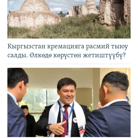
Кыргызстан кремацияга расмий тыюу
салды. Өлкөдө көрүстөн жетиштүүбү?