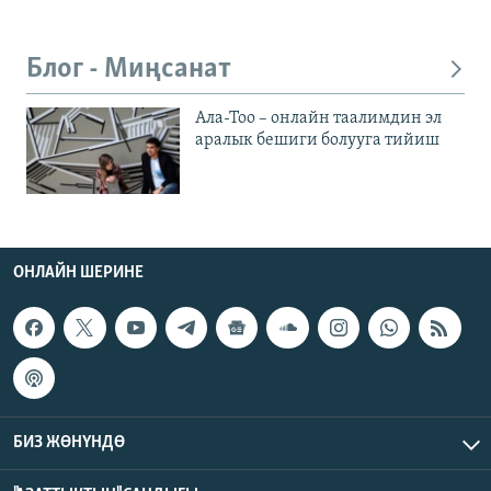
Блог - Миңсанат
Ала-Тоо – онлайн таалимдин эл
аралык бешиги болууга тийиш
ОНЛАЙН ШЕРИНЕ
БИЗ ЖӨНҮНДӨ