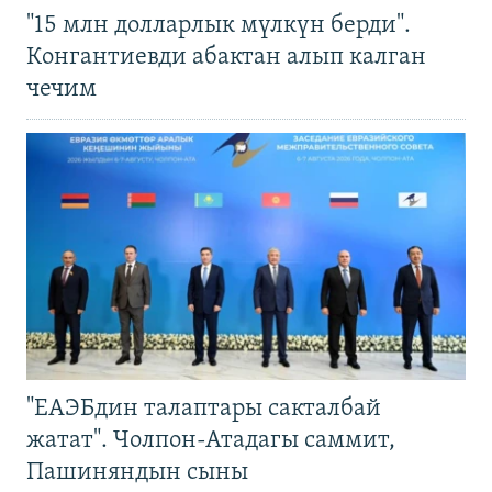
"15 млн долларлык мүлкүн берди".
Конгантиевди абактан алып калган
чечим
"ЕАЭБдин талаптары сакталбай
жатат". Чолпон-Атадагы саммит,
Пашиняндын сыны