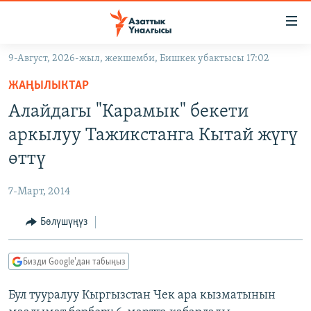
Линктер
Мазмунга
өтүңүз
9-Август, 2026-жыл, жекшемби, Бишкек убактысы 17:02
Навигацияга
ЖАҢЫЛЫКТАР
өтүңүз
ЖАҢЫЛЫКТАР
КЫРГЫЗСТАН
Издөөгө
Алайдагы "Карамык" бекети
салыңыз
ДҮЙНӨ
КЫРГЫЗСТАН
аркылуу Тажикстанга Кытай жүгү
УКРАИНА
САЯСАТ
ДҮЙНӨ
өттү
АТАЙЫН ИЛИКТӨӨ
ЭКОНОМИКА
БОРБОР АЗИЯ
7-Март, 2014
ТВ ПРОГРАММАЛАР
МАДАНИЯТ
Бөлүшүңүз
ПОДКАСТ
БҮГҮН АЗАТТЫКТА
ӨЗГӨЧӨ ПИКИР
ЭКСПЕРТТЕР ТАЛДАЙТ
Бизди Google'дан табыңыз
БИЗ ЖАНА ДҮЙНӨ
Русский
Бул тууралуу Кыргызстан Чек ара кызматынын
ДАНИСТЕ