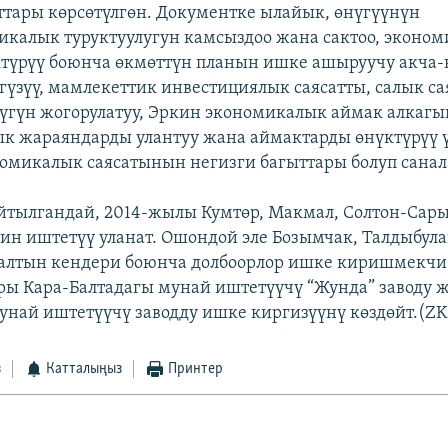
ттары көрсөтүлгөн. Документке ылайык, өнүгүүнүн
калык туруктуулугун камсыздоо жана сактоо, эконо
ктүрүү боюнча өкмөттүн планын ишке ашыруучу акча
гүзүү, мамлекеттик инвестициялык саясатты, салык с
үгүн жогорулатуу, Эркин экономикалык аймак алкагы
к жараяндарды улантуу жана аймактарды өнүктүрүү ү
микалык саясатынын негизги багыттары болуп санал
йтылгандай, 2014-жылы Кумтөр, Макмал, Солтон-Сары
ин иштетүү уланат. Ошондой эле Бозымчак, Талдыбула
алтын кендери боюнча долбоорлор ишке киришмекчи
ы Кара-Балтадагы мунай иштетүүчү “Жунда” заводу 
унай иштетүүчү заводду ишке киргизүүнү көздөйт.(ZK
з
Катталыңыз
Принтер