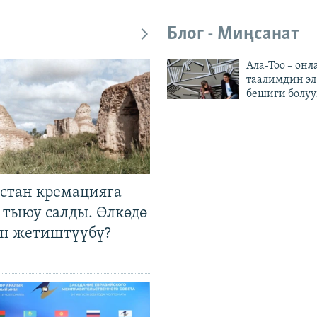
Блог - Миңсанат
Ала-Тоо – онл
таалимдин эл
бешиги болуу
стан кремацияга
 тыюу салды. Өлкөдө
өн жетиштүүбү?