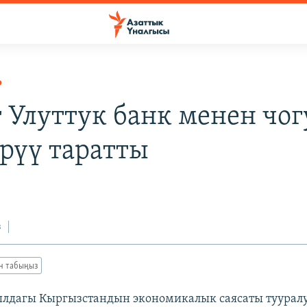
Р
 Улуттук банк менен чог
рүү таратты
з
ан табыңыз
лдагы Кыргызстандын экономикалык саясаты туурал