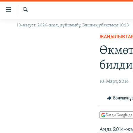
Линктер
Мазмунга
өтүңүз
Издөө
10-Август, 2026-жыл, дүйшөмбү, Бишкек убактысы 10:13
ЖАҢЫЛЫКТАР
Навигацияга
өтүңүз
ЖАҢЫЛЫКТА
КЫРГЫЗСТАН
Издөөгө
Өкмөт
ДҮЙНӨ
КЫРГЫЗСТАН
салыңыз
УКРАИНА
САЯСАТ
ДҮЙНӨ
билди
АТАЙЫН ИЛИКТӨӨ
ЭКОНОМИКА
БОРБОР АЗИЯ
ТВ ПРОГРАММАЛАР
МАДАНИЯТ
10-Март, 2014
ПОДКАСТ
БҮГҮН АЗАТТЫКТА
Бөлүшүңү
ӨЗГӨЧӨ ПИКИР
ЭКСПЕРТТЕР ТАЛДАЙТ
БИЗ ЖАНА ДҮЙНӨ
Бизди Google'д
ДАНИСТЕ
Анда 2014-жы