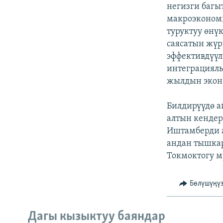
ЭЖЕ-СИҢДИЛЕР
негизги багы
макроэкономи
АЗАТТЫК+
туруктуу өнү
ЫҢГАЙСЫЗ СУРООЛОР
саясатын жүр
эффективдүүл
интеграциялы
жылдын эконо
Билдирүүдө а
алтын кендер
Иштамберди 
андан тышкар
Токмоктогу м
Бөлүшүңү
Дагы кызыктуу баяндар