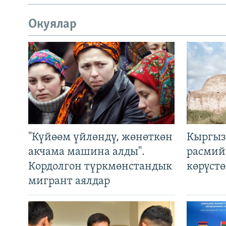
Окуялар
"Күйөөм үйлөндү, жөнөткөн
Кыргыз
акчама машина алды".
расмий
Кордолгон түркмөнстандык
көрүст
мигрант аялдар