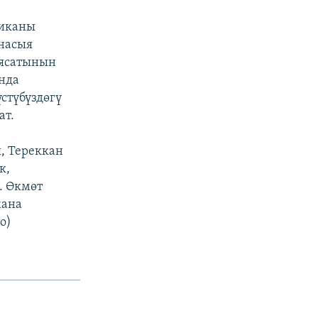
миканы
-насыя
аясатынын
нда
стүбүздөгү
ат.
, Тереккан
к,
. Өкмөт
жана
o)