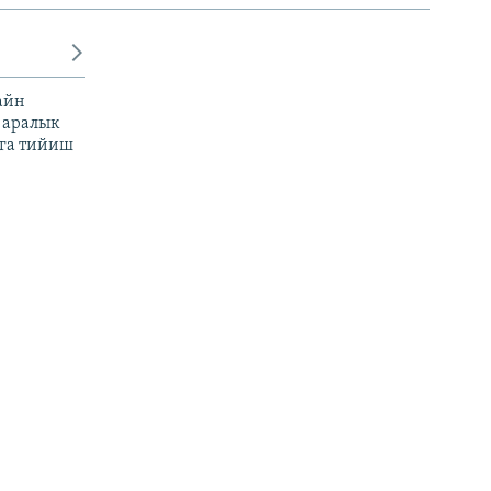
айн
 аралык
га тийиш