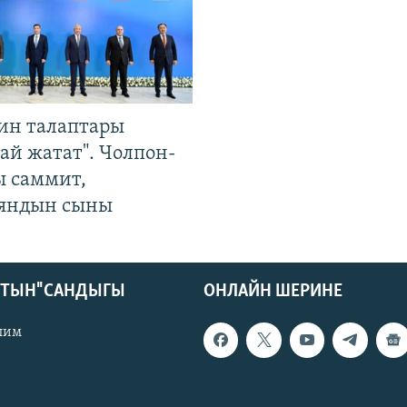
ин талаптары
ай жатат". Чолпон-
ы саммит,
яндын сыны
КТЫН" САНДЫГЫ
ОНЛАЙН ШЕРИНЕ
лим