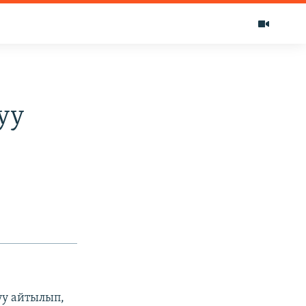
уу
уу айтылып,