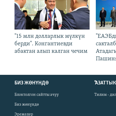
"15 млн долларлык мүлкүн
"ЕАЭБд
берди". Конгантиевди
сакталб
абактан алып калган чечим
Атадаг
Пашин
БИЗ ЖӨНҮНДӨ
"АЗАТТЫ
Блоктолгон сайтты ачуу
Тилим - ди
Биз жөнүндө
Русский
Эрежелер