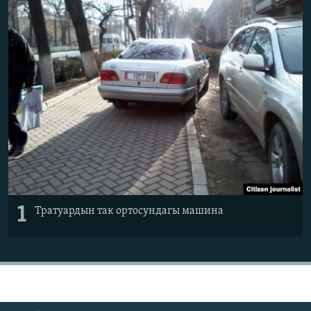
ОНЛАЙН ШЕРИНЕ
ЭЖЕ-СИҢДИЛЕР
АЗАТТЫК+
ЫҢГАЙСЫЗ СУРООЛОР
ЭЕ/АРнун бардык сайттары
1
Тратуардын так ортосундагы машина