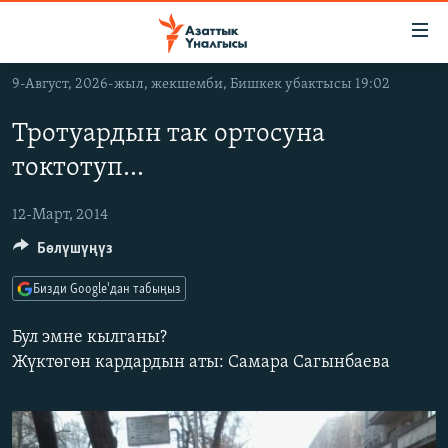
Линктер
Мазмунга
өтүңүз
9-Август, 2026-жыл, жекшемби, Бишкек убактысы 19:02
Навигацияга
ЖАҢЫЛЫКТАР
өтүңүз
Тротуардын так ортосуна
КЫРГЫЗСТАН
Издөөгө
токтотуп...
салыңыз
ДҮЙНӨ
КЫРГЫЗСТАН
УКРАИНА
12-Март, 2014
САЯСАТ
ДҮЙНӨ
Бөлүшүңүз
АТАЙЫН ИЛИКТӨӨ
ЭКОНОМИКА
БОРБОР АЗИЯ
ТВ ПРОГРАММАЛАР
МАДАНИЯТ
Бизди Google'дан табыңыз
ПОДКАСТ
БҮГҮН АЗАТТЫКТА
Бул эмне кылганы?
ӨЗГӨЧӨ ПИКИР
ЭКСПЕРТТЕР ТАЛДАЙТ
Жүктөгөн кардардын аты: Самара Сагынбаева
БИЗ ЖАНА ДҮЙНӨ
Русский
ДАНИСТЕ