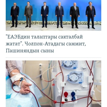
"ЕАЭБдин талаптары сакталбай
жатат". Чолпон-Атадагы саммит,
Пашиняндын сыны