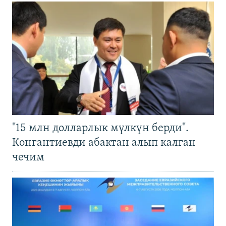
"15 млн долларлык мүлкүн берди".
Конгантиевди абактан алып калган
чечим