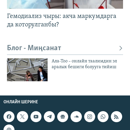
Гемодиализ чыры: акча маркумдарга
да которулганбы?
Блог - Миңсанат
Ала-Тоо – онлайн таалимдин эл
аралык бешиги болууга тийиш
ОНЛАЙН ШЕРИНЕ