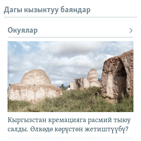
Дагы кызыктуу баяндар
Окуялар
Кыргызстан кремацияга расмий тыюу
салды. Өлкөдө көрүстөн жетиштүүбү?