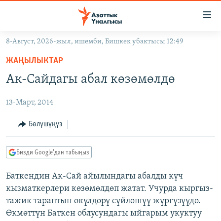
Линктер
Мазмунга
өтүңүз
8-Август, 2026-жыл, ишемби, Бишкек убактысы 12:49
Навигацияга
ЖАҢЫЛЫКТАР
өтүңүз
ЖАҢЫЛЫКТАР
КЫРГЫЗСТАН
Издөөгө
Ак-Сайдагы абал көзөмөлдө
салыңыз
ДҮЙНӨ
КЫРГЫЗСТАН
13-Март, 2014
УКРАИНА
САЯСАТ
ДҮЙНӨ
АТАЙЫН ИЛИКТӨӨ
ЭКОНОМИКА
БОРБОР АЗИЯ
Бөлүшүңүз
ТВ ПРОГРАММАЛАР
МАДАНИЯТ
Бизди Google'дан табыңыз
ПОДКАСТ
БҮГҮН АЗАТТЫКТА
Баткендин Ак-Сай айылындагы абалды күч
ӨЗГӨЧӨ ПИКИР
ЭКСПЕРТТЕР ТАЛДАЙТ
кызматкерлери көзөмөлдөп жатат. Учурда кыргыз-
БИЗ ЖАНА ДҮЙНӨ
тажик тараптын өкүлдөрү сүйлөшүү жүргүзүүдө.
Русский
Өкмөттүн Баткен облусундагы ыйгарым укуктуу
ДАНИСТЕ