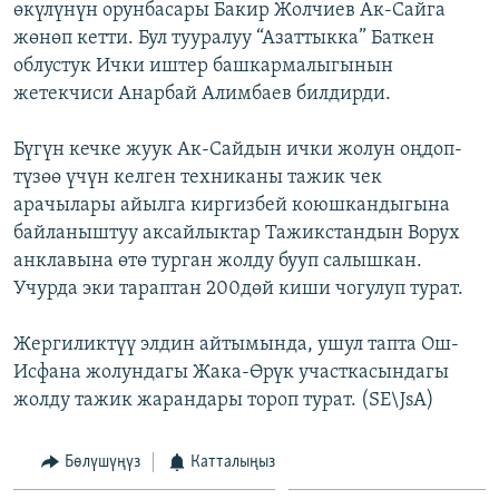
өкүлүнүн орунбасары Бакир Жолчиев Ак-Сайга
ОНЛАЙН ШЕРИНЕ
ЭЖЕ-СИҢДИЛЕР
жөнөп кетти. Бул тууралуу “Азаттыкка” Баткен
АЗАТТЫК+
облустук Ички иштер башкармалыгынын
жетекчиси Анарбай Алимбаев билдирди.
ЫҢГАЙСЫЗ СУРООЛОР
Бүгүн кечке жуук Ак-Сайдын ички жолун оңдоп-
ЭЕ/АРнун бардык сайттары
түзөө үчүн келген техниканы тажик чек
арачылары айылга киргизбей коюшкандыгына
байланыштуу аксайлыктар Тажикстандын Ворух
анклавына өтө турган жолду бууп салышкан.
Учурда эки тараптан 200дөй киши чогулуп турат.
Жергиликтүү элдин айтымында, ушул тапта Ош-
Исфана жолундагы Жака-Өрүк участкасындагы
жолду тажик жарандары тороп турат. (SE\JsA)
Бөлүшүңүз
Катталыңыз