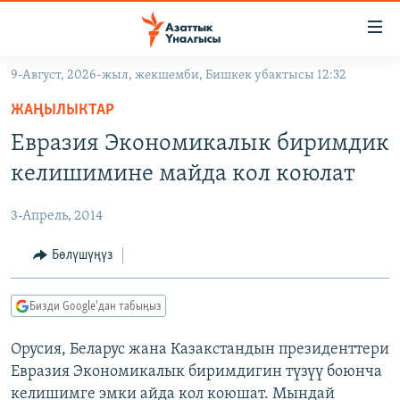
Линктер
Мазмунга
өтүңүз
9-Август, 2026-жыл, жекшемби, Бишкек убактысы 12:32
Навигацияга
ЖАҢЫЛЫКТАР
өтүңүз
ЖАҢЫЛЫКТАР
КЫРГЫЗСТАН
Издөөгө
Евразия Экономикалык биримдик
салыңыз
ДҮЙНӨ
КЫРГЫЗСТАН
келишимине майда кол коюлат
УКРАИНА
САЯСАТ
ДҮЙНӨ
3-Апрель, 2014
АТАЙЫН ИЛИКТӨӨ
ЭКОНОМИКА
БОРБОР АЗИЯ
ТВ ПРОГРАММАЛАР
Бөлүшүңүз
МАДАНИЯТ
ПОДКАСТ
БҮГҮН АЗАТТЫКТА
Бизди Google'дан табыңыз
ӨЗГӨЧӨ ПИКИР
ЭКСПЕРТТЕР ТАЛДАЙТ
Орусия, Беларус жана Казакстандын президенттери
БИЗ ЖАНА ДҮЙНӨ
Русский
Евразия Экономикалык биримдигин түзүү боюнча
ДАНИСТЕ
келишимге эмки айда кол коюшат. Мындай