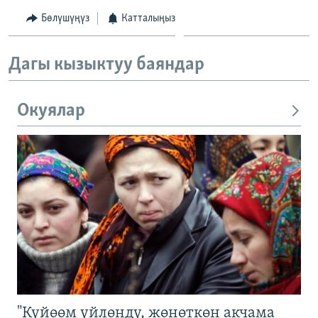
Бөлүшүңүз
Катталыңыз
Дагы кызыктуу баяндар
Окуялар
"Күйөөм үйлөндү, жөнөткөн акчама