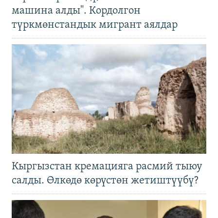
машина алды". Кордолгон
түркмөнстандык мигрант аялдар
Кыргызстан кремацияга расмий тыюу
салды. Өлкөдө көрүстөн жетиштүүбү?