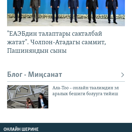
"ЕАЭБдин талаптары сакталбай
жатат". Чолпон-Атадагы саммит,
Пашиняндын сыны
Блог - Миңсанат
Ала-Тоо – онлайн таалимдин эл
аралык бешиги болууга тийиш
ОНЛАЙН ШЕРИНЕ