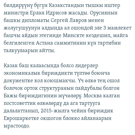
билдирүүнү бүгүн Казакстандын тышкы иштер
ОНЛАЙН ШЕРИНЕ
ЭЖЕ-СИҢДИЛЕР
министри Ерлан Идрисов жасады. Орусиянын
АЗАТТЫК+
башкы дипломаты Сергей Лавров менен
ЫҢГАЙСЫЗ СУРООЛОР
жолугушуунун алдында ал ошондой эле 3 мамлекет
башчы айдын этегинде Минскте кездешип, майга
белгиленген Астана саммитинин күн тартибин
ЭЕ/АРнун бардык сайттары
талкуулаарын айтты.
Казак баш калаасында болсо лидерлер
экономикалык биримдикти түптөө боюнча
документке кол коюшмакчы. Үч өлкө тең ошол
болочок орток структуранын пайдубалы болгон
Бажы биримдигинин мүчөлөрү. Москва калган
постсоветтик өлкөлөрдү да ага тартууга
далалаттанып, 2015-жылга чейин биримдик
Еврошаркетке окшогон блокко айланаарын
ырастоодо.