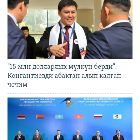
"15 млн долларлык мүлкүн берди".
Конгантиевди абактан алып калган
чечим