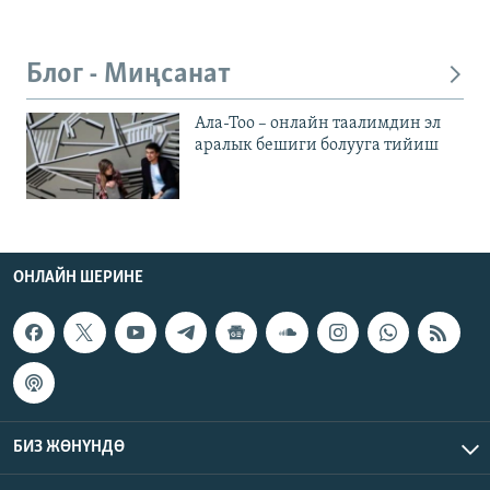
Блог - Миңсанат
Ала-Тоо – онлайн таалимдин эл
аралык бешиги болууга тийиш
ОНЛАЙН ШЕРИНЕ
БИЗ ЖӨНҮНДӨ