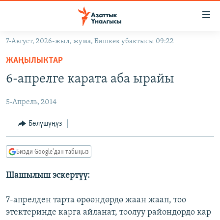
Линктер
Мазмунга
өтүңүз
7-Август, 2026-жыл, жума, Бишкек убактысы 09:22
Навигацияга
ЖАҢЫЛЫКТАР
өтүңүз
ЖАҢЫЛЫКТАР
КЫРГЫЗСТАН
Издөөгө
6-апрелге карата аба ырайы
салыңыз
ДҮЙНӨ
КЫРГЫЗСТАН
5-Апрель, 2014
УКРАИНА
САЯСАТ
ДҮЙНӨ
АТАЙЫН ИЛИКТӨӨ
ЭКОНОМИКА
БОРБОР АЗИЯ
Бөлүшүңүз
ТВ ПРОГРАММАЛАР
МАДАНИЯТ
Бизди Google'дан табыңыз
ПОДКАСТ
БҮГҮН АЗАТТЫКТА
Шашылыш эскертүү:
ӨЗГӨЧӨ ПИКИР
ЭКСПЕРТТЕР ТАЛДАЙТ
БИЗ ЖАНА ДҮЙНӨ
7-апрелден тарта өрөөндөрдө жаан жаап, тоо
Русский
этектеринде карга айланат, тоолуу райондордо кар
ДАНИСТЕ