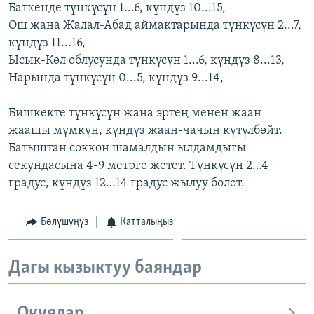
Баткенде түнкүсүн 1...6, күндүз 10...15,
Ош жана Жалал-Абад аймактарында түнкүсүн 2...7,
күндүз 11...16,
Ысык-Көл облусунда түнкүсүн 1...6, күндүз 8...13,
Нарында түнкүсүн 0...5, күндүз 9...14,
Бишкекте түнкүсүн жана эртең менен жаан
жаашы мүмкүн, күндүз жаан-чачын күтүлбөйт.
Батыштан соккон шамалдын ылдамдыгы
секундасына 4-9 метрге жетет. Түнкүсүн 2…4
градус, күндүз 12…14 градус жылуу болот.
Бөлүшүңүз
Катталыңыз
Дагы кызыктуу баяндар
Окуялар