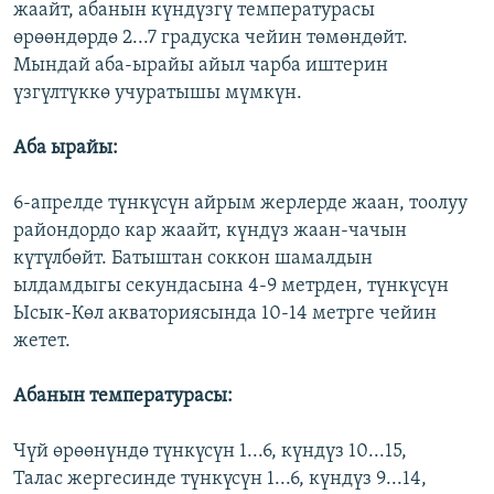
жаайт, абанын күндүзгү температурасы
ОНЛАЙН ШЕРИНЕ
ЭЖЕ-СИҢДИЛЕР
өрөөндөрдө 2...7 градуска чейин төмөндөйт.
АЗАТТЫК+
Мындай аба-ырайы айыл чарба иштерин
үзгүлтүккө учуратышы мүмкүн.
ЫҢГАЙСЫЗ СУРООЛОР
Аба ырайы:
ЭЕ/АРнун бардык сайттары
6-апрелде түнкүсүн айрым жерлерде жаан, тоолуу
райондордо кар жаайт, күндүз жаан-чачын
күтүлбөйт. Батыштан соккон шамалдын
ылдамдыгы секундасына 4-9 метрден, түнкүсүн
Ысык-Көл акваториясында 10-14 метрге чейин
жетет.
Абанын температурасы:
Чүй өрөөнүндө түнкүсүн 1...6, күндүз 10...15,
Талас жергесинде түнкүсүн 1...6, күндүз 9...14,