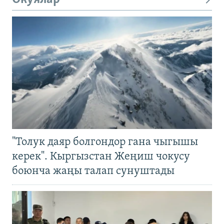
"Толук даяр болгондор гана чыгышы
керек". Кыргызстан Жеңиш чокусу
боюнча жаңы талап сунуштады