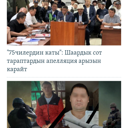
"75чилердин каты": Шаардык сот
тараптардын апелляция арызын
карайт