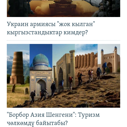
Украин армиясы "жок кылган"
кыргызстандыктар кимдер?
"Борбор Азия Шенгени": Туризм
чөлкөмдү байытабы?