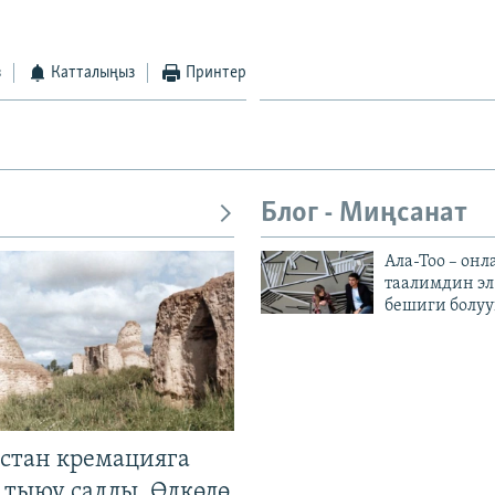
з
Катталыңыз
Принтер
Блог - Миңсанат
Ала-Тоо – онл
таалимдин эл
бешиги болуу
стан кремацияга
 тыюу салды. Өлкөдө