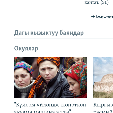
кайтат. (SE)
Бөлүшүңү
Дагы кызыктуу баяндар
Окуялар
"Күйөөм үйлөндү, жөнөткөн
Кыргыз
акчама машина алды".
расмий