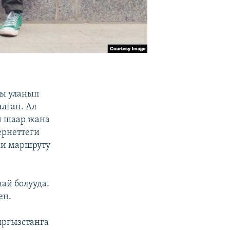
ты уланып
лган. Ал
н шаар жана
ернеттеги
ки маршруту
ай болууда.
ен.
ыргызстанга