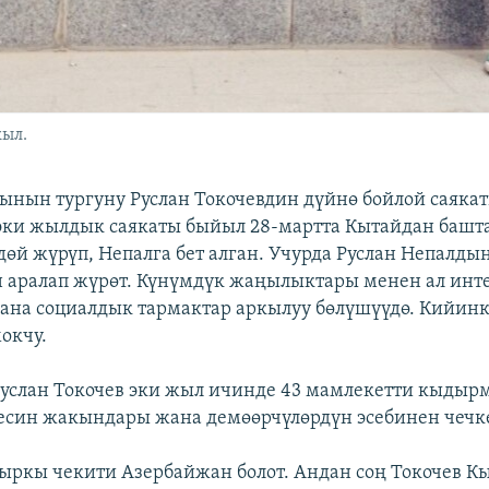
жыл.
нын тургуну Руслан Токочевдин дүйнө бойлой саяка
эки жылдык саякаты быйыл 28-мартта Кытайдан башта
дөй жүрүп, Непалга бет алган. Учурда Руслан Непалды
аралап жүрөт. Күнүмдүк жаңылыктары менен ал инт
ана социалдык тармактар аркылуу бөлүшүүдө. Кийин
окчу.
услан Токочев эки жыл ичинде 43 мамлекетти кыдырм
син жакындары жана демөөрчүлөрдүн эсебинен чечк
ыркы чекити Азербайжан болот. Андан соң Токочев К