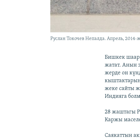
Руслан Токочев Непалда. Апрель, 2014-
Бишкек шаары
жатат. Анын 
жерде он күн
кыштактарын 
жеке сайты ж
Индияга болм
28 жаштагы Р
Каржы маселе
Саякаттын ак