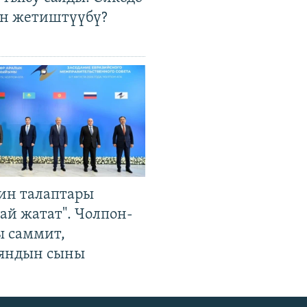
өн жетиштүүбү?
ин талаптары
ай жатат". Чолпон-
ы саммит,
яндын сыны