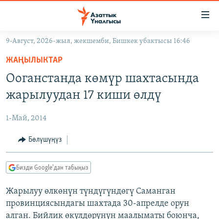
Линктер
Мазмунга
өтүңүз
9-Август, 2026-жыл, жекшемби, Бишкек убактысы 16:46
Навигацияга
ЖАҢЫЛЫКТАР
өтүңүз
ЖАҢЫЛЫКТАР
КЫРГЫЗСТАН
Издөөгө
Ооганстанда көмүр шахтасында
салыңыз
ДҮЙНӨ
КЫРГЫЗСТАН
жарылуудан 17 киши өлдү
УКРАИНА
САЯСАТ
ДҮЙНӨ
1-Май, 2014
АТАЙЫН ИЛИКТӨӨ
ЭКОНОМИКА
БОРБОР АЗИЯ
ТВ ПРОГРАММАЛАР
Бөлүшүңүз
МАДАНИЯТ
ПОДКАСТ
БҮГҮН АЗАТТЫКТА
Бизди Google'дан табыңыз
ӨЗГӨЧӨ ПИКИР
ЭКСПЕРТТЕР ТАЛДАЙТ
Жарылуу өлкөнүн түндүгүндөгү Саманган
БИЗ ЖАНА ДҮЙНӨ
Русский
провинциясындагы шахтада 30-апрелде орун
ДАНИСТЕ
алган. Бийлик өкүлдөрүнүн маалыматы боюнча,