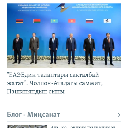
"ЕАЭБдин талаптары сакталбай
жатат". Чолпон-Атадагы саммит,
Пашиняндын сыны
Блог - Миңсанат
Ала-Тоо – онлайн таалимдин эл