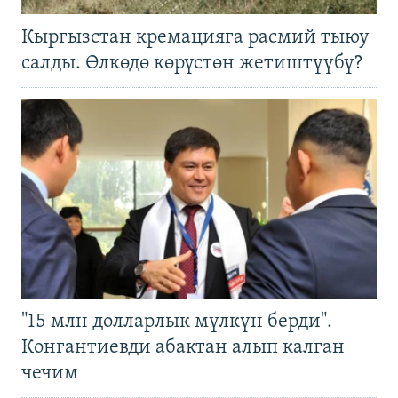
Кыргызстан кремацияга расмий тыюу
салды. Өлкөдө көрүстөн жетиштүүбү?
"15 млн долларлык мүлкүн берди".
Конгантиевди абактан алып калган
чечим