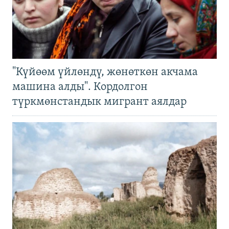
"Күйөөм үйлөндү, жөнөткөн акчама
машина алды". Кордолгон
түркмөнстандык мигрант аялдар