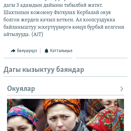
дагы 3 адамдын дайыны табылбай жатат.
ОНЛАЙН ШЕРИНЕ
ЭЖЕ-СИҢДИЛЕР
Шахтанын кожоюну Фатхулах Кербалай окуя
АЗАТТЫК+
болгон жерден качып кеткен. Ал коопсуздукка
ЫҢГАЙСЫЗ СУРООЛОР
байланыштуу эскертүүлөргө көңүл бурбай келгени
айтылууда. (AiT)
ЭЕ/АРнун бардык сайттары
Бөлүшүңүз
Катталыңыз
Дагы кызыктуу баяндар
Окуялар