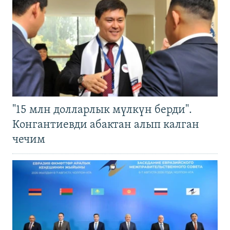
"15 млн долларлык мүлкүн берди".
Конгантиевди абактан алып калган
чечим