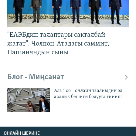
"ЕАЭБдин талаптары сакталбай
жатат". Чолпон-Атадагы саммит,
Пашиняндын сыны
Блог - Миңсанат
Ала-Тоо – онлайн таалимдин эл
аралык бешиги болууга тийиш
ОНЛАЙН ШЕРИНЕ