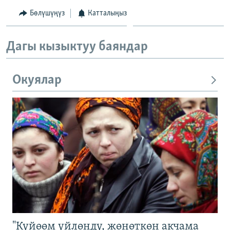
Бөлүшүңүз
Катталыңыз
Дагы кызыктуу баяндар
Окуялар
"Күйөөм үйлөндү, жөнөткөн акчама