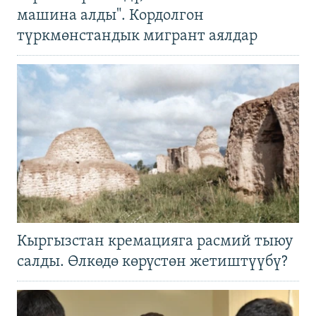
машина алды". Кордолгон
түркмөнстандык мигрант аялдар
Кыргызстан кремацияга расмий тыюу
салды. Өлкөдө көрүстөн жетиштүүбү?