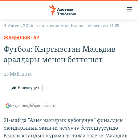
Линктер
Мазмунга
өтүңүз
9-Август, 2026-жыл, жекшемби, Бишкек убактысы 14:39
Навигацияга
ЖАҢЫЛЫКТАР
өтүңүз
ЖАҢЫЛЫКТАР
КЫРГЫЗСТАН
Издөөгө
Футбол: Кыргызстан Мальдив
салыңыз
ДҮЙНӨ
КЫРГЫЗСТАН
аралдары менен беттешет
УКРАИНА
САЯСАТ
ДҮЙНӨ
21-Май, 2014
АТАЙЫН ИЛИКТӨӨ
ЭКОНОМИКА
БОРБОР АЗИЯ
ТВ ПРОГРАММАЛАР
Бөлүшүңүз
МАДАНИЯТ
ПОДКАСТ
БҮГҮН АЗАТТЫКТА
Бизди Google'дан табыңыз
ӨЗГӨЧӨ ПИКИР
ЭКСПЕРТТЕР ТАЛДАЙТ
21-майда “Азия чакырык кубогунун” финалдык
БИЗ ЖАНА ДҮЙНӨ
Русский
оюндарынын экинчи чечүүчү беттешүүсүндө
ДАНИСТЕ
Кыргызстандын курамасы талаа ээлери Мальдив