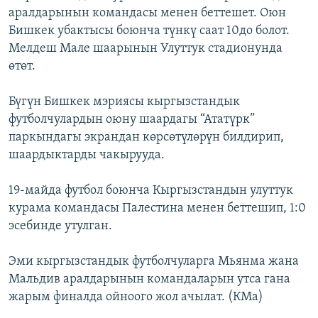
аралдарынын командасы менен беттешет. Оюн
ОНЛАЙН ШЕРИНЕ
ЭЖЕ-СИҢДИЛЕР
Бишкек убактысы боюнча түнкү саат 10до болот.
АЗАТТЫК+
Мелдеш Мале шаарынын Улуттук стадионунда
ЫҢГАЙСЫЗ СУРООЛОР
өтөт.
Бүгүн Бишкек мэриясы кыргызстандык
ЭЕ/АРнун бардык сайттары
футболчулардын оюну шаардагы “Ататүрк”
паркындагы экрандан көрсөтүлөрүн билдирип,
шаардыктарды чакырууда.
19-майда футбол боюнча Кыргызстандын улуттук
курама командасы Палестина менен беттешип, 1:0
эсебинде утулган.
Эми кыргызстандык футболчуларга Мьянма жана
Мальдив аралдарынын командаларын утса гана
жарым финалда ойноого жол ачылат. (КМа)