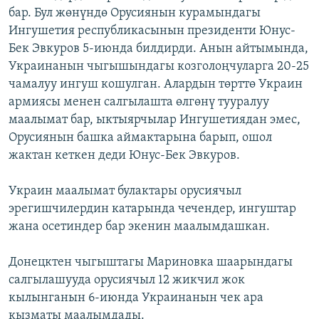
бар. Бул жөнүндө Орусиянын курамындагы
ОНЛАЙН ШЕРИНЕ
ЭЖЕ-СИҢДИЛЕР
Ингушетия республикасынын президенти Юнус-
АЗАТТЫК+
Бек Эвкуров 5-июнда билдирди. Анын айтымында,
ЫҢГАЙСЫЗ СУРООЛОР
Украинанын чыгышындагы козголоңчуларга 20-25
чамалуу ингуш кошулган. Алардын төрттө Украин
армиясы менен салгылашта өлгөнү тууралуу
ЭЕ/АРнун бардык сайттары
маалымат бар, ыктыярчылар Ингушетиядан эмес,
Орусиянын башка аймактарына барып, ошол
жактан кеткен деди Юнус-Бек Эвкуров.
Украин маалымат булактары орусиячыл
эрегишчилердин катарында чечендер, ингуштар
жана осетиндер бар экенин маалымдашкан.
Донецктен чыгыштагы Мариновка шаарындагы
салгылашууда орусиячыл 12 жикчил жок
кылынганын 6-июнда Украинанын чек ара
кызматы маалымдады.