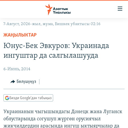
Линктер
Мазмунга
өтүңүз
7-Август, 2026-жыл, жума, Бишкек убактысы 02:16
Навигацияга
ЖАҢЫЛЫКТАР
өтүңүз
ЖАҢЫЛЫКТАР
КЫРГЫЗСТАН
Издөөгө
Юнус-Бек Эвкуров: Украинада
салыңыз
ДҮЙНӨ
КЫРГЫЗСТАН
ингуштар да салгылашууда
УКРАИНА
САЯСАТ
ДҮЙНӨ
6-Июнь, 2014
АТАЙЫН ИЛИКТӨӨ
ЭКОНОМИКА
БОРБОР АЗИЯ
ТВ ПРОГРАММАЛАР
Бөлүшүңүз
МАДАНИЯТ
ПОДКАСТ
БҮГҮН АЗАТТЫКТА
Бизди Google'дан табыңыз
ӨЗГӨЧӨ ПИКИР
ЭКСПЕРТТЕР ТАЛДАЙТ
Украинанын чыгышындагы Донецк жана Луганск
БИЗ ЖАНА ДҮЙНӨ
Русский
облустарында согушуп жүргөн орусиячыл
ДАНИСТЕ
жикчилдердин арасында ингуш ыктыярчылар да