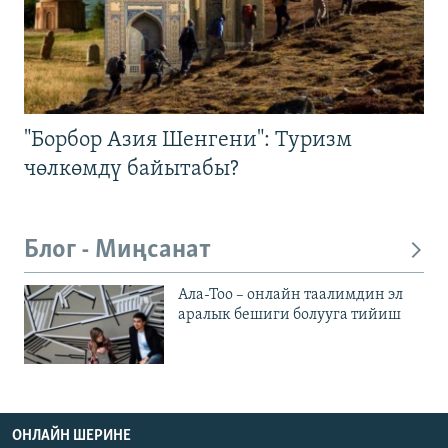
"Борбор Азия Шенгени": Туризм
чөлкөмдү байытабы?
Блог - Миңсанат
Ала-Тоо – онлайн таалимдин эл
аралык бешиги болууга тийиш
ОНЛАЙН ШЕРИНЕ