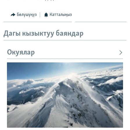
Бөлүшүңүз
Катталыңыз
Дагы кызыктуу баяндар
Окуялар