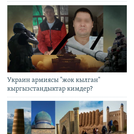
Украин армиясы "жок кылган"
кыргызстандыктар кимдер?