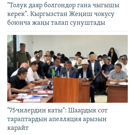
"Толук даяр болгондор гана чыгышы
керек". Кыргызстан Жеңиш чокусу
боюнча жаңы талап сунуштады
"75чилердин каты": Шаардык сот
тараптардын апелляция арызын
карайт