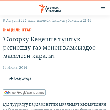
Линктер
Мазмунга
өтүңүз
8-Август, 2026-жыл, ишемби, Бишкек убактысы 21:46
Навигацияга
ЖАҢЫЛЫКТАР
өтүңүз
ЖАҢЫЛЫКТАР
КЫРГЫЗСТАН
Издөөгө
Жогорку Кеңеште түштүк
салыңыз
ДҮЙНӨ
КЫРГЫЗСТАН
регионду газ менен камсыздоо
УКРАИНА
САЯСАТ
ДҮЙНӨ
маселеси каралат
АТАЙЫН ИЛИКТӨӨ
ЭКОНОМИКА
БОРБОР АЗИЯ
11-Июнь, 2014
ТВ ПРОГРАММАЛАР
МАДАНИЯТ
Бөлүшүңүз
ПОДКАСТ
БҮГҮН АЗАТТЫКТА
ӨЗГӨЧӨ ПИКИР
ЭКСПЕРТТЕР ТАЛДАЙТ
Бизди Google'дан табыңыз
БИЗ ЖАНА ДҮЙНӨ
Русский
Бул тууралуу парламенттин маалымат кызматынан
ДАНИСТЕ