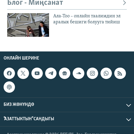
Блог - Миңсанат
Ала-Тоо – онлайн таалимдин эл
аралык бешиги болууга тийиш
ОНЛАЙН ШЕРИНЕ
БИЗ ЖӨНҮНДӨ
"АЗАТТЫКТЫН" САНДЫГЫ