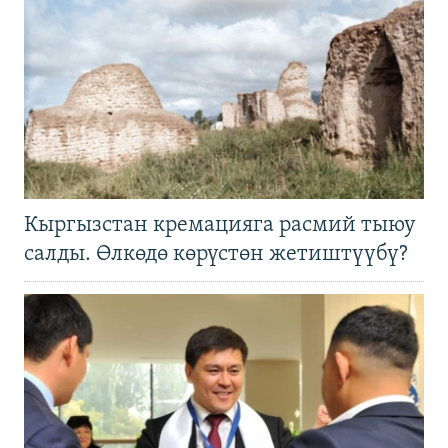
Кыргызстан кремацияга расмий тыюу
салды. Өлкөдө көрүстөн жетиштүүбү?