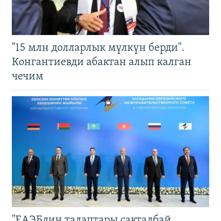
"15 млн долларлык мүлкүн берди".
Конгантиевди абактан алып калган
чечим
"ЕАЭБдин талаптары сакталбай