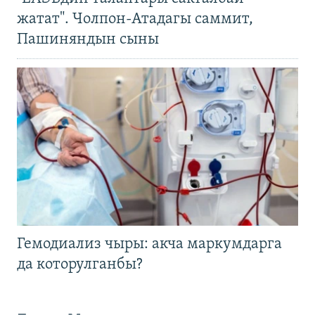
жатат". Чолпон-Атадагы саммит,
Пашиняндын сыны
Гемодиализ чыры: акча маркумдарга
да которулганбы?