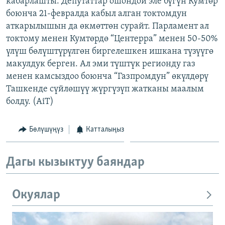
кабарлашты. Депутаттар ошондой эле бүгүн Кумтөр
ОНЛАЙН ШЕРИНЕ
ЭЖЕ-СИҢДИЛЕР
боюнча 21-февралда кабыл алган токтомдун
аткарылышын да өкмөттөн сурайт. Парламент ал
АЗАТТЫК+
токтому менен Кумтөрдө “Центерра” менен 50-50%
ЫҢГАЙСЫЗ СУРООЛОР
үлүш бөлүштүрүлгөн биргелешкен ишкана түзүүгө
макулдук берген. Ал эми түштүк регионду газ
менен камсыздоо боюнча “Газпромдун” өкүлдөрү
ЭЕ/АРнун бардык сайттары
Ташкенде сүйлөшүү жүргүзүп жатканы маалым
болду. (AiT)
Бөлүшүңүз
Катталыңыз
Дагы кызыктуу баяндар
Окуялар