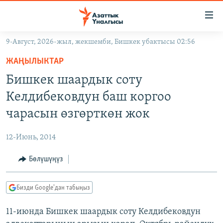
Линктер
Мазмунга
өтүңүз
9-Август, 2026-жыл, жекшемби, Бишкек убактысы 02:56
Навигацияга
ЖАҢЫЛЫКТАР
өтүңүз
ЖАҢЫЛЫКТАР
КЫРГЫЗСТАН
Издөөгө
Бишкек шаардык соту
салыңыз
ДҮЙНӨ
КЫРГЫЗСТАН
Келдибековдун баш коргоо
УКРАИНА
САЯСАТ
ДҮЙНӨ
чарасын өзгөрткөн жок
АТАЙЫН ИЛИКТӨӨ
ЭКОНОМИКА
БОРБОР АЗИЯ
12-Июнь, 2014
ТВ ПРОГРАММАЛАР
МАДАНИЯТ
Бөлүшүңүз
ПОДКАСТ
БҮГҮН АЗАТТЫКТА
ӨЗГӨЧӨ ПИКИР
ЭКСПЕРТТЕР ТАЛДАЙТ
Бизди Google'дан табыңыз
БИЗ ЖАНА ДҮЙНӨ
Русский
11-июнда Бишкек шаардык соту Келдибековдун
ДАНИСТЕ