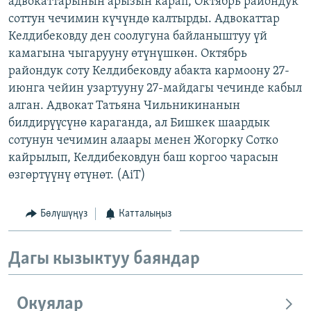
адвокаттарынын арызын карап, Октябрь райондук
ОНЛАЙН ШЕРИНЕ
ЭЖЕ-СИҢДИЛЕР
соттун чечимин күчүндө калтырды. Адвокаттар
Келдибековду ден соолугуна байланыштуу үй
АЗАТТЫК+
камагына чыгарууну өтүнүшкөн. Октябрь
ЫҢГАЙСЫЗ СУРООЛОР
райондук соту Келдибековду абакта кармоону 27-
июнга чейин узартууну 27-майдагы чечинде кабыл
алган. Адвокат Татьяна Чильникинанын
ЭЕ/АРнун бардык сайттары
билдирүүсүнө караганда, ал Бишкек шаардык
сотунун чечимин алаары менен Жогорку Сотко
кайрылып, Келдибековдун баш коргоо чарасын
өзгөртүүнү өтүнөт. (AiT)
Бөлүшүңүз
Катталыңыз
Дагы кызыктуу баяндар
Окуялар