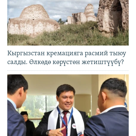
Кыргызстан кремацияга расмий тыюу
салды. Өлкөдө көрүстөн жетиштүүбү?