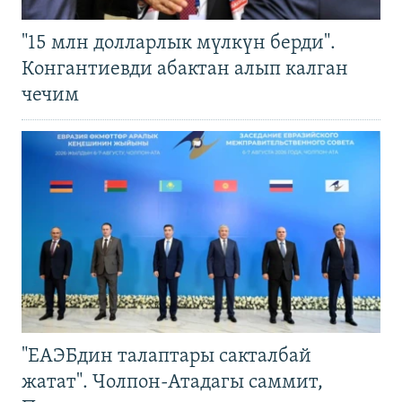
"15 млн долларлык мүлкүн берди".
Конгантиевди абактан алып калган
чечим
"ЕАЭБдин талаптары сакталбай
жатат". Чолпон-Атадагы саммит,