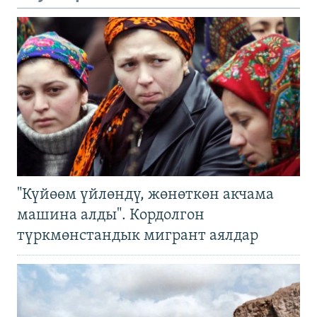
"Күйөөм үйлөндү, жөнөткөн акчама
машина алды". Кордолгон
түркмөнстандык мигрант аялдар