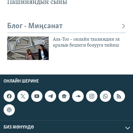
Пашиняндын сыны
Блог - Миңсанат
Ала-Тоо – онлайн таалимдин эл
аралык бешиги болууга тийиш
ОНЛАЙН ШЕРИНЕ
БИЗ ЖӨНҮНДӨ