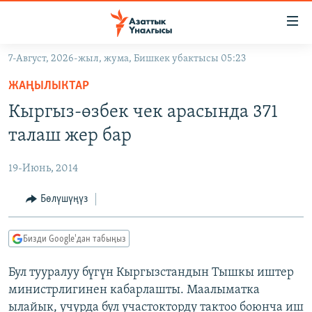
Линктер
Мазмунга
өтүңүз
7-Август, 2026-жыл, жума, Бишкек убактысы 05:23
Навигацияга
ЖАҢЫЛЫКТАР
өтүңүз
ЖАҢЫЛЫКТАР
КЫРГЫЗСТАН
Издөөгө
Кыргыз-өзбек чек арасында 371
салыңыз
ДҮЙНӨ
КЫРГЫЗСТАН
талаш жер бар
УКРАИНА
САЯСАТ
ДҮЙНӨ
19-Июнь, 2014
АТАЙЫН ИЛИКТӨӨ
ЭКОНОМИКА
БОРБОР АЗИЯ
ТВ ПРОГРАММАЛАР
Бөлүшүңүз
МАДАНИЯТ
ПОДКАСТ
БҮГҮН АЗАТТЫКТА
Бизди Google'дан табыңыз
ӨЗГӨЧӨ ПИКИР
ЭКСПЕРТТЕР ТАЛДАЙТ
Бул тууралуу бүгүн Кыргызстандын Тышкы иштер
БИЗ ЖАНА ДҮЙНӨ
Русский
министрлигинен кабарлашты. Маалыматка
ДАНИСТЕ
ылайык, учурда бул участокторду тактоо боюнча иш