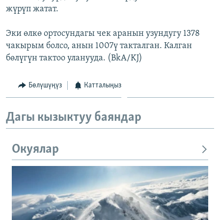
жүрүп жатат.
ОНЛАЙН ШЕРИНЕ
ЭЖЕ-СИҢДИЛЕР
АЗАТТЫК+
Эки өлкө ортосундагы чек аранын узундугу 1378
ЫҢГАЙСЫЗ СУРООЛОР
чакырым болсо, анын 1007ү такталган. Калган
бөлүгүн тактоо уланууда. (BkA/KJ)
ЭЕ/АРнун бардык сайттары
Бөлүшүңүз
Катталыңыз
Дагы кызыктуу баяндар
Окуялар