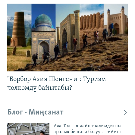
"Борбор Азия Шенгени": Туризм
чөлкөмдү байытабы?
Блог - Миңсанат
Ала-Тоо – онлайн таалимдин эл
аралык бешиги болууга тийиш