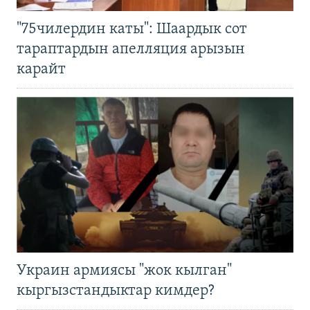
"75чилердин каты": Шаардык сот
тараптардын апелляция арызын
карайт
Украин армиясы "жок кылган"
кыргызстандыктар кимдер?