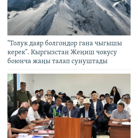
"Толук даяр болгондор гана чыгышы
керек". Кыргызстан Жеңиш чокусу
боюнча жаңы талап сунуштады