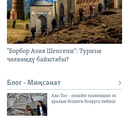
"Борбор Азия Шенгени": Туризм
чөлкөмдү байытабы?
Блог - Миңсанат
Ала-Тоо – онлайн таалимдин эл
аралык бешиги болууга тийиш