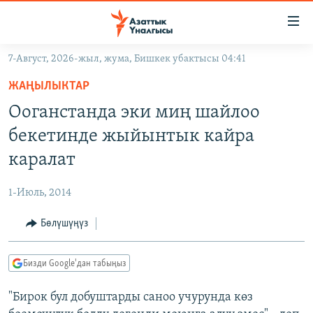
Линктер
Мазмунга
өтүңүз
7-Август, 2026-жыл, жума, Бишкек убактысы 04:41
Навигацияга
ЖАҢЫЛЫКТАР
өтүңүз
ЖАҢЫЛЫКТАР
КЫРГЫЗСТАН
Издөөгө
Ооганстанда эки миң шайлоо
салыңыз
ДҮЙНӨ
КЫРГЫЗСТАН
бекетинде жыйынтык кайра
УКРАИНА
САЯСАТ
ДҮЙНӨ
каралат
АТАЙЫН ИЛИКТӨӨ
ЭКОНОМИКА
БОРБОР АЗИЯ
1-Июль, 2014
ТВ ПРОГРАММАЛАР
МАДАНИЯТ
Бөлүшүңүз
ПОДКАСТ
БҮГҮН АЗАТТЫКТА
ӨЗГӨЧӨ ПИКИР
ЭКСПЕРТТЕР ТАЛДАЙТ
Бизди Google'дан табыңыз
БИЗ ЖАНА ДҮЙНӨ
Русский
"Бирок бул добуштарды саноо учурунда көз
ДАНИСТЕ