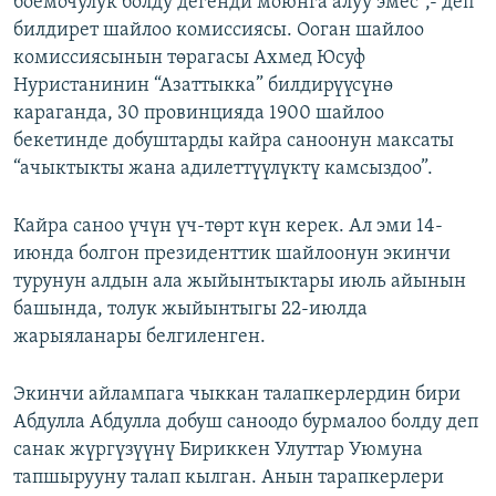
боемочулук болду дегенди моюнга алуу эмес",- деп
ОНЛАЙН ШЕРИНЕ
ЭЖЕ-СИҢДИЛЕР
билдирет шайлоо комиссиясы. Ооган шайлоо
комиссиясынын төрагасы Ахмед Юсуф
АЗАТТЫК+
Нуристанинин “Азаттыкка” билдирүүсүнө
ЫҢГАЙСЫЗ СУРООЛОР
караганда, 30 провинцияда 1900 шайлоо
бекетинде добуштарды кайра саноонун максаты
“ачыктыкты жана адилеттүүлүктү камсыздоо”.
ЭЕ/АРнун бардык сайттары
Кайра саноо үчүн үч-төрт күн керек. Ал эми 14-
июнда болгон президенттик шайлоонун экинчи
турунун алдын ала жыйынтыктары июль айынын
башында, толук жыйынтыгы 22-июлда
жарыяланары белгиленген.
Экинчи айлампага чыккан талапкерлердин бири
Абдулла Абдулла добуш саноодо бурмалоо болду деп
санак жүргүзүүнү Бириккен Улуттар Уюмуна
тапшырууну талап кылган. Анын тарапкерлери