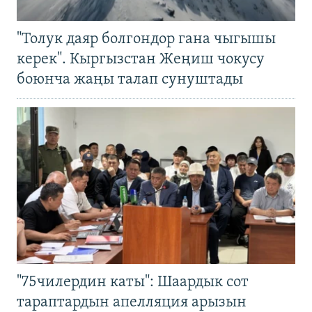
"Толук даяр болгондор гана чыгышы
керек". Кыргызстан Жеңиш чокусу
боюнча жаңы талап сунуштады
"75чилердин каты": Шаардык сот
тараптардын апелляция арызын