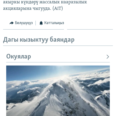
акыркы күндөрү массалык нааразылык
акцияларына чыгууда. (AiT)
Бөлүшүңүз
Катталыңыз
Дагы кызыктуу баяндар
Окуялар