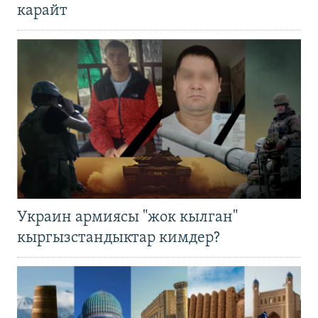
карайт
Украин армиясы "жок кылган"
кыргызстандыктар кимдер?