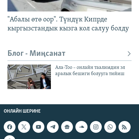
"Абалы өтө оор". Түндүк Кипрде
кыргызстандык кызга кол салуу болду
Блог - Миңсанат
Ала-Тоо – онлайн таалимдин эл
аралык бешиги болууга тийиш
ОНЛАЙН ШЕРИНЕ