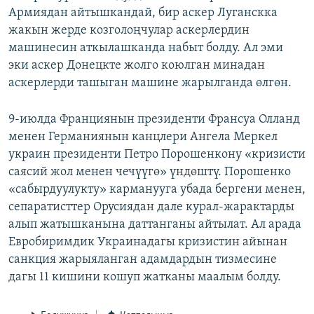
Армиядан айтышкандай, бир аскер Луганскка
ОНЛАЙН ШЕРИНЕ
ЭЖЕ-СИҢДИЛЕР
жакын жерде козголоңчулар аскерлердин
АЗАТТЫК+
машинесин аткылашканда набыт болду. Ал эми
ЫҢГАЙСЫЗ СУРООЛОР
эки аскер Донецкте жолго коюлган минадан
аскерлерди ташыган машине жарылганда өлгөн.
ЭЕ/АРнун бардык сайттары
9-июлда Франциянын президенти Франсуа Олланд
менен Германиянын канцлери Ангела Меркел
украин президенти Петро Порошенкону «кризисти
саясий жол менен чечүүгө» үндөштү. Порошенко
«сабырдуулукту» карманууга убада бергени менен,
сепаратисттер Орусиядан дале курал-жарактарды
алып жатышканына даттанганы айтылат. Ал арада
Евробиримдик Украинадагы кризистин айынан
санкция жарыяланган адамдардын тизмесине
дагы 11 кишини кошуп жатканы маалым болду.