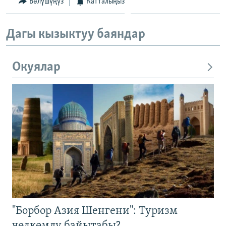
Бөлүшүңүз
Катталыңыз
Дагы кызыктуу баяндар
Окуялар
"Борбор Азия Шенгени": Туризм
чөлкөмдү байытабы?