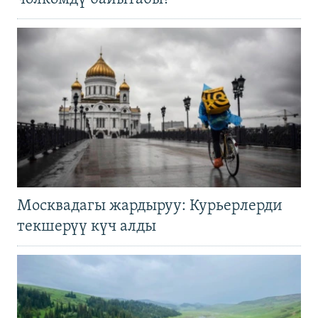
Москвадагы жардыруу: Курьерлерди
текшерүү күч алды