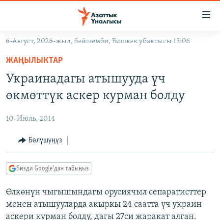
Линктер
Мазмунга
өтүңүз
6-Август, 2026-жыл, бейшемби, Бишкек убактысы 13:06
Навигацияга
ЖАҢЫЛЫКТАР
өтүңүз
ЖАҢЫЛЫКТАР
КЫРГЫЗСТАН
Издөөгө
Украинадагы атышууда үч
салыңыз
ДҮЙНӨ
КЫРГЫЗСТАН
өкмөттүк аскер курман болду
УКРАИНА
САЯСАТ
ДҮЙНӨ
10-Июль, 2014
АТАЙЫН ИЛИКТӨӨ
ЭКОНОМИКА
БОРБОР АЗИЯ
ТВ ПРОГРАММАЛАР
Бөлүшүңүз
МАДАНИЯТ
ПОДКАСТ
БҮГҮН АЗАТТЫКТА
Бизди Google'дан табыңыз
ӨЗГӨЧӨ ПИКИР
ЭКСПЕРТТЕР ТАЛДАЙТ
Өлкөнүн чыгышындагы орусиячыл сепаратисттер
БИЗ ЖАНА ДҮЙНӨ
Русский
менен атышууларда акыркы 24 саатта үч украин
ДАНИСТЕ
аскери курман болду, дагы 27си жаракат алган.