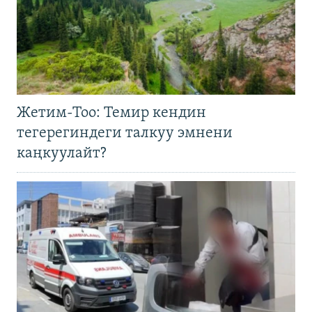
Жетим-Тоо: Темир кендин
тегерегиндеги талкуу эмнени
каңкуулайт?