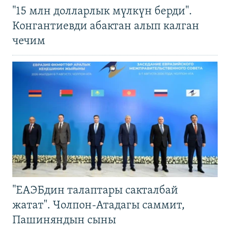
"15 млн долларлык мүлкүн берди".
Конгантиевди абактан алып калган
чечим
"ЕАЭБдин талаптары сакталбай
жатат". Чолпон-Атадагы саммит,
Пашиняндын сыны