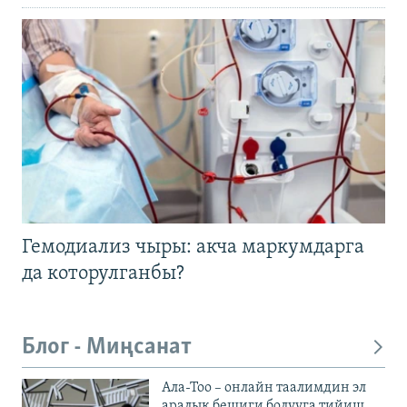
Гемодиализ чыры: акча маркумдарга
да которулганбы?
Блог - Миңсанат
Ала-Тоо – онлайн таалимдин эл
аралык бешиги болууга тийиш