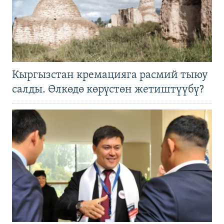
Кыргызстан кремацияга расмий тыюу
салды. Өлкөдө көрүстөн жетиштүүбү?