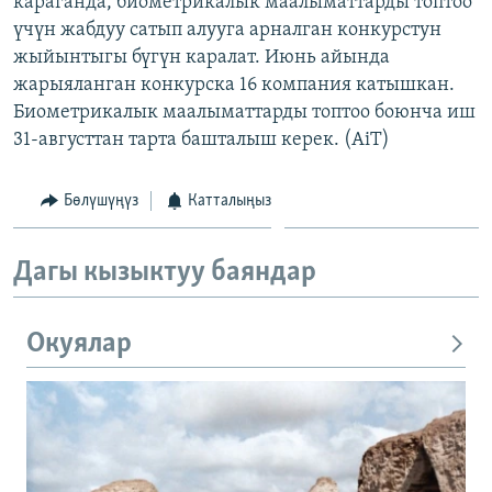
караганда, биометрикалык маалыматтарды топтоо
ОНЛАЙН ШЕРИНЕ
ЭЖЕ-СИҢДИЛЕР
үчүн жабдуу сатып алууга арналган конкурстун
жыйынтыгы бүгүн каралат. Июнь айында
АЗАТТЫК+
жарыяланган конкурска 16 компания катышкан.
ЫҢГАЙСЫЗ СУРООЛОР
Биометрикалык маалыматтарды топтоо боюнча иш
31-августтан тарта башталыш керек. (AiT)
ЭЕ/АРнун бардык сайттары
Бөлүшүңүз
Катталыңыз
Дагы кызыктуу баяндар
Окуялар