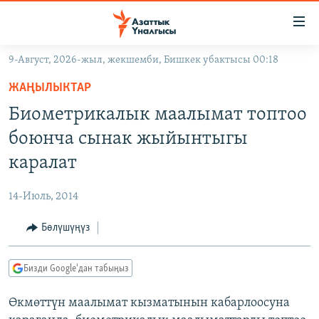
Линктер
Мазмунга
өтүңүз
9-Август, 2026-жыл, жекшемби, Бишкек убактысы 00:18
Навигацияга
ЖАҢЫЛЫКТАР
өтүңүз
ЖАҢЫЛЫКТАР
КЫРГЫЗСТАН
Издөөгө
Биометрикалык маалымат топтоо
салыңыз
ДҮЙНӨ
КЫРГЫЗСТАН
боюнча сынак жыйынтыгы
УКРАИНА
САЯСАТ
ДҮЙНӨ
каралат
АТАЙЫН ИЛИКТӨӨ
ЭКОНОМИКА
БОРБОР АЗИЯ
14-Июль, 2014
ТВ ПРОГРАММАЛАР
МАДАНИЯТ
Бөлүшүңүз
ПОДКАСТ
БҮГҮН АЗАТТЫКТА
ӨЗГӨЧӨ ПИКИР
ЭКСПЕРТТЕР ТАЛДАЙТ
Бизди Google'дан табыңыз
БИЗ ЖАНА ДҮЙНӨ
Русский
Өкмөттүн маалымат кызматынын кабарлоосуна
ДАНИСТЕ