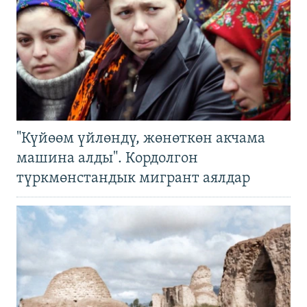
"Күйөөм үйлөндү, жөнөткөн акчама
машина алды". Кордолгон
түркмөнстандык мигрант аялдар