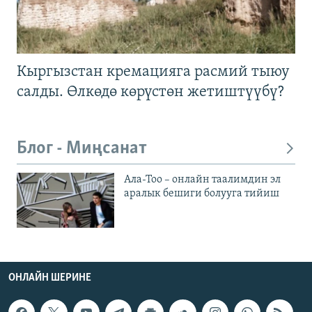
Кыргызстан кремацияга расмий тыюу
салды. Өлкөдө көрүстөн жетиштүүбү?
Блог - Миңсанат
Ала-Тоо – онлайн таалимдин эл
аралык бешиги болууга тийиш
ОНЛАЙН ШЕРИНЕ