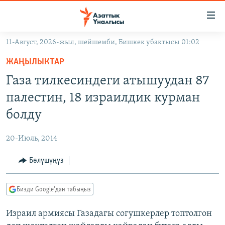
Линктер
Мазмунга
өтүңүз
11-Август, 2026-жыл, шейшемби, Бишкек убактысы 01:02
Навигацияга
ЖАҢЫЛЫКТАР
өтүңүз
ЖАҢЫЛЫКТАР
КЫРГЫЗСТАН
Издөөгө
Газа тилкесиндеги атышуудан 87
салыңыз
ДҮЙНӨ
КЫРГЫЗСТАН
палестин, 18 израилдик курман
УКРАИНА
САЯСАТ
ДҮЙНӨ
болду
АТАЙЫН ИЛИКТӨӨ
ЭКОНОМИКА
БОРБОР АЗИЯ
20-Июль, 2014
ТВ ПРОГРАММАЛАР
МАДАНИЯТ
Бөлүшүңүз
ПОДКАСТ
БҮГҮН АЗАТТЫКТА
ӨЗГӨЧӨ ПИКИР
ЭКСПЕРТТЕР ТАЛДАЙТ
Бизди Google'дан табыңыз
БИЗ ЖАНА ДҮЙНӨ
Русский
Израил армиясы Газадагы согушкерлер топтолгон
ДАНИСТЕ