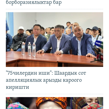
борборазиялыктар бар
"75чилердин иши": Шаардык сот
апелляциялык арызды кароого
киришти