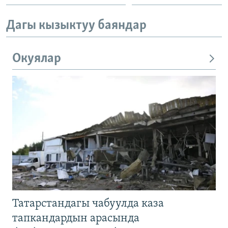
Дагы кызыктуу баяндар
Окуялар
Татарстандагы чабуулда каза
тапкандардын арасында