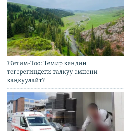
Жетим-Тоо: Темир кендин
тегерегиндеги талкуу эмнени
каңкуулайт?