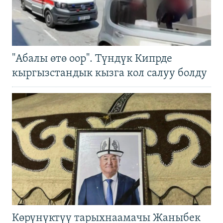
"Абалы өтө оор". Түндүк Кипрде
кыргызстандык кызга кол салуу болду
Көрүнүктүү тарыхнаамачы Жаныбек