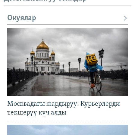
Окуялар
Москвадагы жардыруу: Курьерлерди
текшерүү күч алды